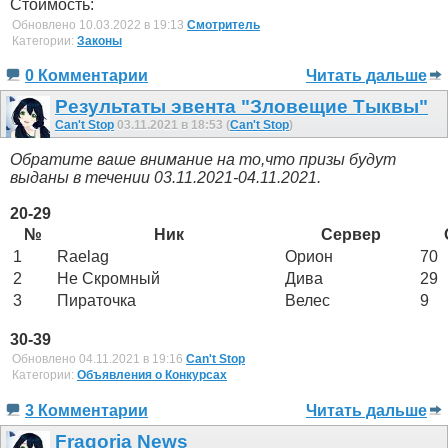
Стоимость:
Обновлено 10.03.2022 в 19:13
Смотритель
Категории:
Законы
0 Комментарии
Читать дальше
Результаты эвента "Зловещие Тыквы"
Can't Stop
03.11.2021 в 18:53 (
Can't Stop
)
Обратите ваше внимание на то,что призы будут
выданы в течении 03.11.2021-04.11.2021.
20-29
№
Ник
Сервер
1
Raelag
Орион
70
2
Не Скромный
Дива
29
3
Пираточка
Велес
9
30-39
Обновлено 04.11.2021 в 19:16
Can't Stop
Категории:
Объявления о Конкурсах
3 Комментарии
Читать дальше
Fragoria News