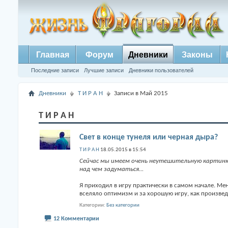
Главная
Форум
Дневники
Законы
Последние записи
Лучшие записи
Дневники пользователей
Дневники
Т И Р А Н
Записи в Май 2015
Т И Р А Н
Свет в конце тунеля или черная дыра?
Т И Р А Н
18.05.2015 в 15:54
Сейчас мы имеем очень неутешительную картинк
над чем задуматься...
Я приходил в игру практически в самом начале. Мен
вселяло оптимизм и за хорошую игру, как произве
Категории
Без категории
12 Комментарии