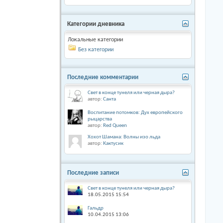
Категории дневника
Локальные категории
Без категории
Последние комментарии
Свет в конце тунеля или черная дыра?
автор:
Санта
Воспитание потомков: Дух европейского
рыцарства
автор:
Red Queen
Хохот Шамана: Волны изо льда
автор:
Кактусик
Последние записи
Свет в конце тунеля или черная дыра?
18.05.2015
15:54
Гальдр
10.04.2015
13:06