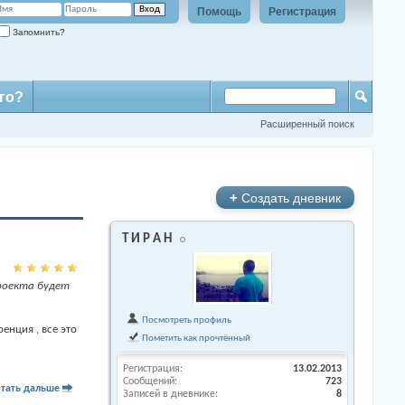
Помощь
Регистрация
Запомнить?
го?
Расширенный поиск
+
Создать дневник
Т И Р А Н
роекта будет
Посмотреть профиль
енция , все это
Пометить как прочтённый
Регистрация
13.02.2013
Сообщений
723
тать дальше
Записей в дневнике
8