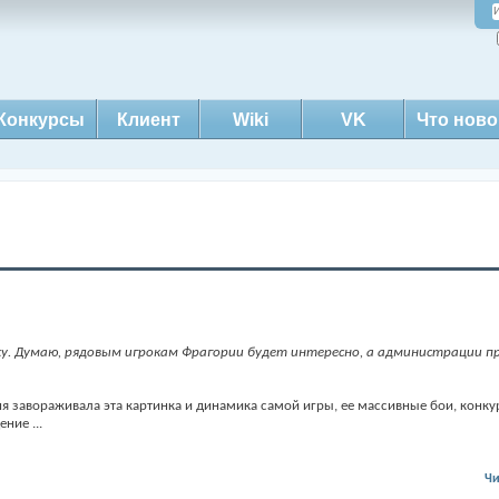
Конкурсы
Клиент
Wiki
VK
Что ново
у. Думаю, рядовым игрокам Фрагории будет интересно, а администрации п
я завораживала эта картинка и динамика самой игры, ее массивные бои, конкур
дение
...
Чи