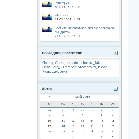
Руна Уруз
10.04.2015
13:00
«Велесъ»
19.03.2015
16:17
Воспитание потомков: Дух европейского
рыцарства
24.01.2015
16:04
Последние посетители
Chasep
,
Ghost
,
Lescado
,
Lolochka_Tak
,
rainy_Forry
,
Sarempob
,
Stevenrouts
,
Икуто
,
Чиль
,
фалафель
Архив
<
Май 2015
Вс
Пн
Вт
Ср
Чт
Пт
Сб
26
27
28
29
30
1
2
3
4
5
6
7
8
9
10
11
12
13
14
15
16
17
18
19
20
21
22
23
24
25
26
27
28
29
30
31
1
2
3
4
5
6