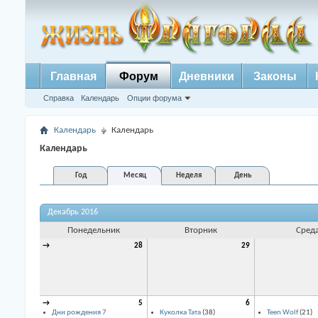
Главная
Форум
Дневники
Законы
Справка
Календарь
Опции форума
Календарь
Календарь
Календарь
Год
Месяц
Неделя
День
Декабрь 2016
Понедельник
Вторник
Сред
→
28
29
→
5
6
Дни рождения 7
Куколка Тата
(38)
Teen Wolf
(21)