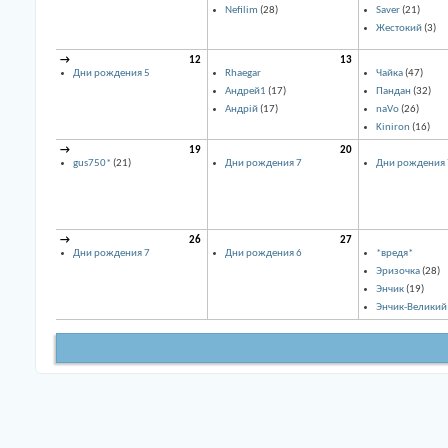
Nefilim
(28)
Saver
(21)
Жестокий
(3)
→
12
13
Дни рождения 5
Rhaegar
Чайка
(47)
Андрей1
(17)
Пандан
(32)
Андрій
(17)
naVo
(26)
Kiniron
(16)
→
19
20
gus750*
(21)
Дни рождения 7
Дни рождения 
→
26
27
Дни рождения 7
Дни рождения 6
*вредя*
Эризочка
(28)
Энчик
(19)
Энчик-Великий