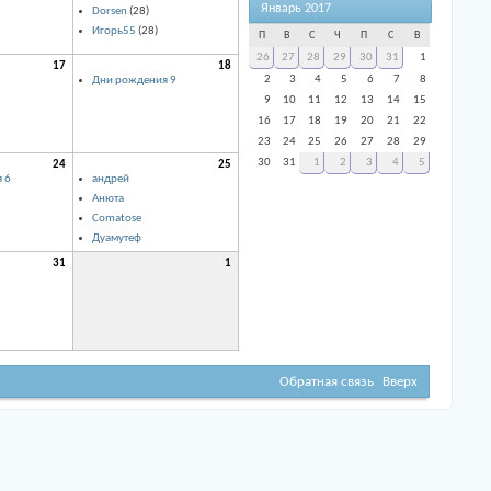
Январь 2017
Dorsen
(28)
Игорь55
(28)
П
В
С
Ч
П
С
В
26
27
28
29
30
31
1
17
18
2
3
4
5
6
7
8
Дни рождения 9
9
10
11
12
13
14
15
16
17
18
19
20
21
22
23
24
25
26
27
28
29
30
31
1
2
3
4
5
24
25
 6
aндрей
Анюта
Comatose
Дуамутеф
31
1
Обратная связь
Вверх