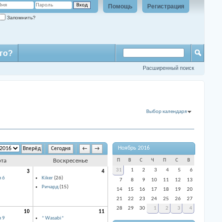
Помощь
Регистрация
Запомнить?
го?
Расширенный поиск
Выбор календаря
Ноябрь 2016
Сегодня
←
→
ота
Воскресенье
П
В
С
Ч
П
С
В
31
1
2
3
4
5
6
3
4
 6
Kiker
(26)
7
8
9
10
11
12
13
Ричард
(15)
14
15
16
17
18
19
20
21
22
23
24
25
26
27
28
29
30
1
2
3
4
10
11
 9
* Wasabi*