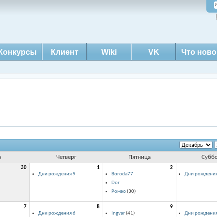
Конкурсы
Клиент
Wiki
VK
Что ново
а
Четверг
Пятница
Субб
30
1
2
Дни рождения 9
Boroda77
Дни рождения
Dor
Ромэо
(30)
7
8
9
Дни рождения 6
Ingvar
(41)
Дни рождения