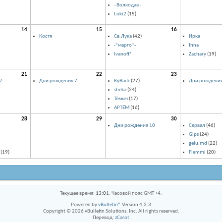
- Волкодав -
Loki2
(15)
14
15
16
Костя
Св.Лука
(42)
Ирка
-*марго*-
Inna
Ivanoff*
Zachary
(19)
21
22
23
7
Дни рождения 7
RyBack
(27)
Дни рождения
sheka
(24)
Тёмыч
(17)
АРТЁМ
(16)
28
29
30
Дни рождения 10
Сервал
(46)
Gips
(24)
gelu.md
(22)
(19)
Flemmi
(20)
Текущее время:
13:01
. Часовой пояс GMT +4.
Powered by
vBulletin®
Version 4.2.3
Copyright © 2026 vBulletin Solutions, Inc. All rights reserved.
Перевод:
zCarot