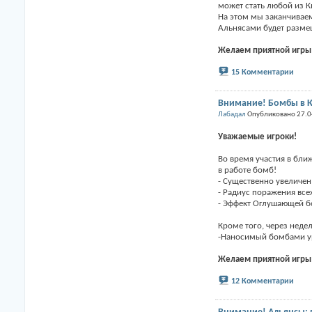
может стать любой из К
На этом мы заканчивае
Альнясами будет разме
Желаем приятной игры
15 Комментарии
Внимание! Бомбы в К
Лабадал
Опубликовано 27.0
Уважаемые игроки!
Во время участия в бли
в работе бомб!
- Существенно увеличе
- Радиус поражения все
- Эффект Оглушающей б
Кроме того, через неде
-Наносимый бомбами ур
Желаем приятной игры
12 Комментарии