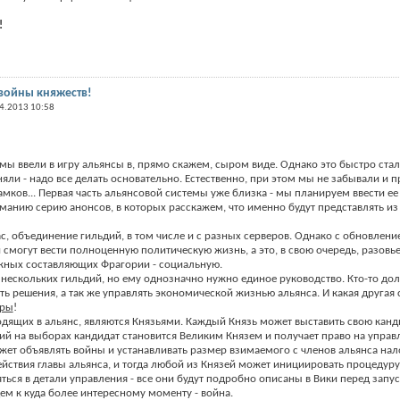
!
войны княжеств!
4.2013 10:58
мы ввели в игру альянсы в, прямо скажем, сыром виде. Однако это быстро ста
яли - надо все делать основательно. Естественно, при этом мы не забывали и п
амков... Первая часть альянсовой системы уже близка - мы планируем ввести ее 
анию серию анонсов, в которых расскажем, что именно будут представлять из
час, объединение гильдий, в том числе и с разных серверов. Однако с обновлен
 смогут вести полноценную политическую жизнь, а это, в свою очередь, разовье
жных составляющих Фрагории - социальную.
нескольких гильдий, но ему однозначно нужно единое руководство. Кто-то долж
ь решения, а так же управлять экономической жизнью альянса. И какая другая
ры
!
ходящих в альянс, являются Князьями. Каждый Князь может выставить свою канд
й на выборах кандидат становится Великим Князем и получает право на управ
ет объявлять войны и устанавливать размер взимаемого с членов альянса нало
ействия главы альянса, и тогда любой из Князей может инициировать процедур
яться в детали управления - все они будут подробно описаны в Вики перед зап
ем к куда более интересному моменту - война.