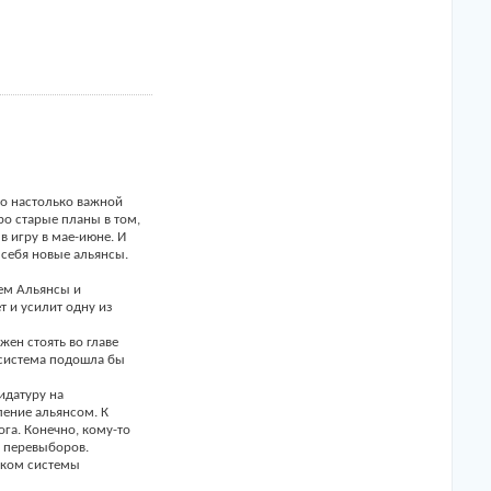
ло настолько важной
ро старые планы в том,
в игру в мае-июне. И
 себя новые альянсы.
ием Альянсы и
т и усилит одну из
ен стоять во главе
 система подошла бы
идатуру на
ление альянсом. К
га. Конечно, кому-то
у перевыборов.
уском системы