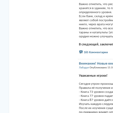
Важно отметить, что ре
хранятся в зданиях, то
определенного уровня. 
Если банк, склад и кре
являют собой постройки
никто, через врата могу
Важно отметить, что вс
тараны и катапульты (а
орудия можно улучшать
В следующей, заключите
165 Комментарии
Внимание! Новые кни
Лабадал
Опубликовано 15.0
Уважаемые игроки!
Сегодня утром произо
Правила её получения и
- Книга 73 уровня созда
- Книга 77 уровня падае
- Книга 87 уровня даётс
Изучать каждую следую
После их изучения суще
по-прежнему влияет сет