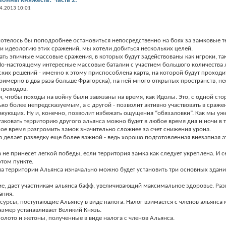
ойны княжеств! Часть 2.
4.2013 10:01
отелось бы поподробнее остановиться непосредственно на боях за замковые т
 идеологию этих сражений, мы хотели добиться нескольких целей.
ать эпичные массовые сражения, в которых будут задействованы как игроки, та
 По-настоящему интересные массовые баталии с участием большого количества 
ких решений - именно к этому приспособлена карта, на которой будут проходи
имерно в два раза больше Фрагорска), на ней много открытых пространств, н
 проходов.
и, чтобы походы на войну были завязаны на время, как Идолы. Это, с одной сто
ко более непредсказуемым, а с другой - позволит активно участвовать в сраж
ующих. Ну и, конечно, позволит избежать ощущения “обязаловки”. Как мы уже
аковать территорию другого альянса можно будет в любое время дня и ночи в т
чное время разгромить замок значительно сложнее за счет снижения урона.
ма делает разведку еще более важной - ведь хорошо подготовленная внезапная а
а не принесет легкой победы, если территория замка как следует укреплена. И 
том пункте.
на территории Альянса изначально можно будет установить три основных здани
ние, дает участникам альянса бафф, увеличивающий максимальное здоровье. Ра
ания.
ресурсы, поступающие Альянсу в виде налога. Налог взимается с членов альянса
размер устанавливает Великий Князь.
 золото и жетоны, полученные в виде налога с членов Альянса.