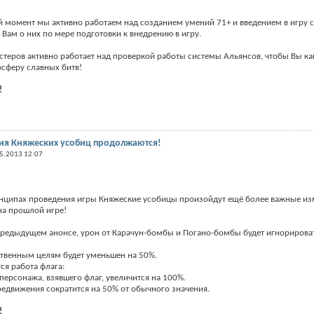
й момент мы активно работаем над созданием умений 71+ и введением в игру с
Вам о них по мере подготовки к внедрению в игру.
стеров активно работает над проверкой работы системы Альянсов, чтобы Вы к
осферу славных битв!
!
ия Княжеских усобиц продолжаются!
5.2013 12:07
инципах проведения игры Княжеские усобицы произойдут ещё более важные изм
на прошлой игре!
 предыдущем анонсе, урон от Карачун-бомбы и Погано-бомбы будет игнорирова
ственным целям будет уменьшен на 50%.
ся работа флага:
 персонажа, взявшего флаг, увеличится на 100%.
ередвижения сократится на 50% от обычного значения.
!