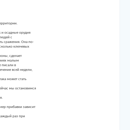
ерритории.
к и осадные орудия
людей с
ть сражения. Она по-
есколько ключевых
роны, сделает
ениях малым
 писали в
ечение всей недели,
така может стать
сейчас мы остановимся
я.
змер прибавки зависит
 каждый раз при