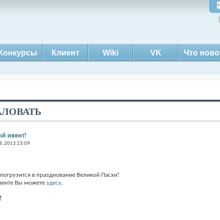
Конкурсы
Клиент
Wiki
VK
Что ново
ЛОВАТЬ
й ивент!
5.2013 23:09
 погрузится в празднование Великой Пасхи!
венте Вы можете
здесь
.
!