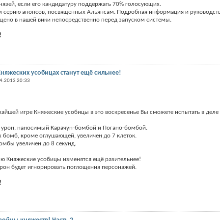
нязей, если его кандидатуру поддержать 70% голосующих.
м серию анонсов, посвященных Альянсам. Подробная информация и руководст
щено в нашей вики непосредственно перед запуском системы.
!
няжеских усобицах станут ещё сильнее!
4.2013 20:33
жайшей игре Княжеские усобицы в это воскресенье Вы сможете испытать в дел
н урон, наносимый Карачун-бомбой и Погано-бомбой.
х бомб, кроме оглушающей, увеличен до 7 клеток.
омбы увеличен до 8 секунд.
лю Княжеские усобицы изменятся ещё разительнее!
он будет игнорировать поглощения персонажей.
!