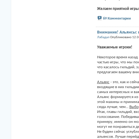
Желаем приятной игры
69 Комментарии
Внимание! Альянсы: 
Лабадал
Опубликовано 12.0
Уважаемые игроки!
Некоторое время назад 
частью игры, что мы пон
что касалось гильдий, з
предлагаем вашему вним
Альянс
- это, как и сей
входящие в них гильдии
самых интересных и ва
Альянс формируется из 
этой махины и принимат
сюда лучше, чем...
Выбо
Итак, главы гильдий, в
голосование. Победивши
примеру, именно он мож
могут не понравиться д
Не будем сейчас углубл
альянсов. Лучше перейд