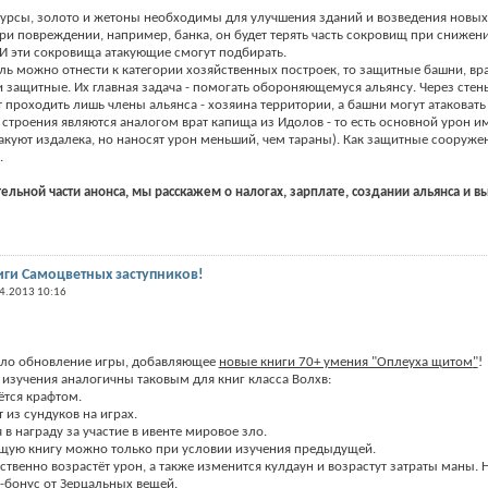
сурсы, золото и жетоны необходимы для улучшения зданий и возведения новых.
 при повреждении, например, банка, он будет терять часть сокровищ при снижен
И эти сокровища атакующие смогут подбирать.
мль можно отнести к категории хозяйственных построек, то защитные башни, вра
 защитные. Их главная задача - помогать обороняющемуся альянсу. Через стен
т проходить лишь члены альянса - хозяина территории, а башни могут атаковать
е строения являются аналогом врат капища из Идолов - то есть основной урон и
такуют издалека, но наносят урон меньший, чем тараны). Как защитные сооружен
.
льной части анонса, мы расскажем о налогах, зарплате, создании альянса и в
ги Самоцветных заступников!
4.2013 10:16
шло обновление игры, добавляющее
новые книги 70+ умения "Оплеуха щитом
"
!
 изучения аналогичны таковым для книг класса Волхв:
ётся крафтом.
т из сундуков на играх.
я в награду за участие в ивенте мировое зло.
щую книгу можно только при условии изучения предыдущей.
ственно возрастёт урон, а также изменится кулдаун и возрастут затраты маны. 
-бонус от Зерцальных вещей.