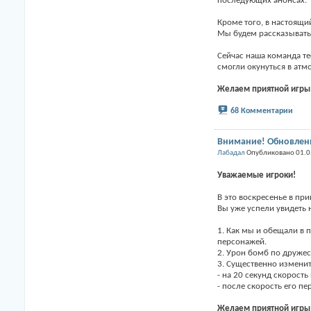
последующих анонсах.
Кроме того, в настоящи
Мы будем рассказывать 
Сейчас наша команда те
смогли окунуться в атм
Желаем приятной игры
68 Комментарии
Внимание! Обновлен
Лабадал
Опубликовано 01.0
Уважаемые игроки!
В это воскресенье в пр
Вы уже успели увидеть 
1. Как мы и обещали в
персонажей.
2. Урон бомб по друже
3. Существенно изменит
- на 20 секунд скорость
- после скорость его п
Желаем приятной игры