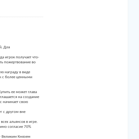
й. Для
да игрок получает что-
ать пожертвование во
ую награду в виде
ук с более ценными
упить ее может глава
оглашается на создание
с начинает свою
г с другом вне
сех альянсов в игре.
димо согласие 70%
 - Великим Князем