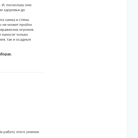
 И, поскольку они
ии здоровья до
та замка и стены
ы не может пройти
 вражеских игроков.
м наносят только
ия, так и осадные
ыборах.
На работу этого умения