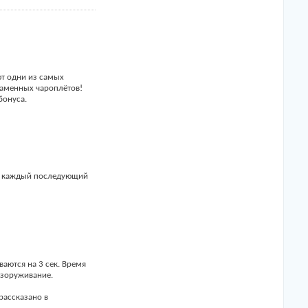
ют одни из самых
ламенных чароплётов!
бонуса.
з, каждый последующий
ются на 3 сек. Время
езоруживание.
рассказано в