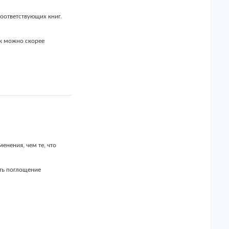
оответствующих книг.
ак можно скорее
енения, чем те, что
ть поглощение