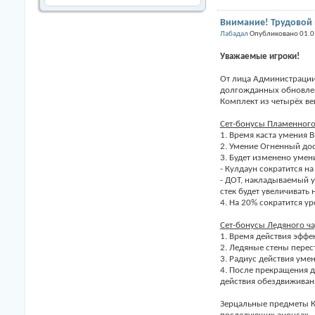
Внимание! Трудовой
Лабадал
Опубликовано 01.0
Уважаемые игроки!
От лица Администрации 
долгожданных обновлен
Комплект из четырёх ве
Сет-бонусы Пламенного
1. Время каста умения 
2. Умение Огненный дос
3. Будет изменено умен
- Кулдаун сократится на 
- ДОТ, накладываемый у
стек будет увеличивать
4. На 20% сократится у
Сет-бонусы Ледяного ч
1. Время действия эффе
2. Ледяные стены перес
3. Радиус действия умен
4. После прекращения 
действия обездвиживан
Зерцальные предметы Ку