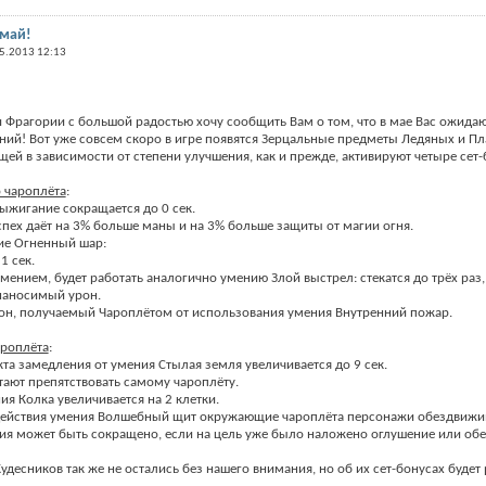
 май!
5.2013 12:13
Фрагории с большой радостью хочу сообщить Вам о том, что в мае Вас ожида
ий! Вот уже совсем скоро в игре появятся Зерцальные предметы Ледяных и П
щей в зависимости от степени улучшения, как и прежде, активируют четыре сет-
 чароплёта
:
Выжигание сокращается до 0 сек.
пех даёт на 3% больше маны и на 3% больше защиты от магии огня.
ие Огненный шар:
1 сек.
мением, будет работать аналогично умению Злой выстрел: стекатся до трёх ра
 наносимый урон.
рон, получаемый Чароплётом от использования умения Внутренний пожар.
ароплёта
:
кта замедления от умения Стылая земля увеличивается до 9 сек.
тают препятствовать самому чароплёту.
ия Колка увеличивается на 2 клетки.
действия умения Волшебный щит окружающие чароплёта персонажи обездвижива
ия может быть сокращено, если на цель уже было наложено оглушение или об
десников так же не остались без нашего внимания, но об их сет-бонусах будет 