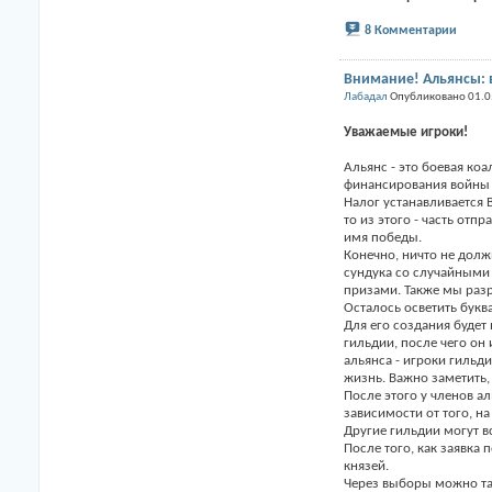
8 Комментарии
Внимание! Альянсы: в
Лабадал
Опубликовано 01.0
Уважаемые игроки!
Альянс - это боевая ко
финансирования войны е
Налог устанавливается В
то из этого - часть отп
имя победы.
Конечно, ничто не долж
сундука со случайными 
призами. Также мы разр
Осталось осветить букв
Для его создания будет
гильдии, после чего он 
альянса - игроки гильд
жизнь. Важно заметить, 
После этого у членов ал
зависимости от того, на
Другие гильдии могут в
После того, как заявка
князей.
Через выборы можно так