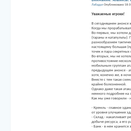
Внимание! Альянсы: в
Лабадал
Опубликовано 18.0
Уважаемые игроки!
В сегодняшнем анонсе х
Когда мы прорабатывали
Во-первых, мы хотели д
(тараны и катапульты).
разнообразием тактичес
настоящему большая (пр
точек и пара секретных
Во-вторых, мы не хотел
противостояние несколь
мобильным группам атак
предыдущем анонсе - ат
хотя, конечно же, в но
Вместе с тем такая схе
крайне болезненной.
Однако даже такая атак
немного подробнее на э
Как мы уже говорили - 
- Кремль - главное зда
от уровня улучшения зд
- Склад - накапливает 
добыче ресурса, а его 
- Банк - в нем хранится