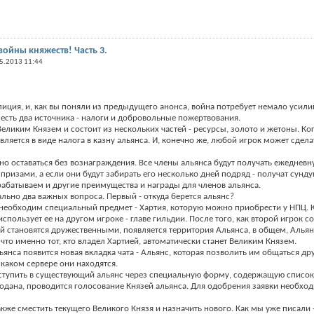
ойны княжеств! Часть 3.
5.2013 11:44
алиция, и, как вы поняли из предыдущего анонса, война потребует немало усили
сть два источника - налоги и добровольные пожертвования.
еликим Князем и состоит из нескольких частей - ресурсы, золото и жетоны. Ког
равляется в виде налога в казну альянса. И, конечно же, любой игрок может сдел
но оставаться без вознаграждения. Все члены альянса будут получать ежедневн
призами, а если они будут забирать его несколько дней подряд - получат сунд
абатываем и другие преимущества и награды для членов альянса.
ально два важных вопроса. Первый - откуда берется альянс?
 необходим специальный предмет - Хартия, которую можно приобрести у НПЦ. К
использует ее на другом игроке - главе гильдии. После того, как второй игрок с
ий становятся дружественными, появляется территория Альянса, в общем, Альян
что именно тот, кто владел Хартией, автоматически станет Великим Князем.
ьянса появится новая вкладка чата - Альянс, которая позволить им общаться дру
 каком сервере они находятся.
ступить в существующий альянс через специальную форму, содержащую список в
 подана, проводится голосование Князей альянса. Для одобрения заявки необхо
же сместить текущего Великого Князя и назначить нового. Как мы уже писали