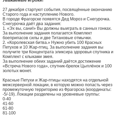
Уважаемые игроки!
27 декабря стартуют события, посвящённые окончанию
Старого года и наступлению Нового.
В городе Фрагорске появятся Дед Мороз и Снегурочка.
Снегурочка даёт два задания:
1. «Эх вы, сани!» Вы должны выиграть в санных гонках.
За выполнение задания полагается Комплект
боеприпасов силы и две Титановые отмычки.
2. «Королевская битва.» Нужно убить 100 Красных
Петухов и 10 Жар-птиц. За выполнение задания вы
получите три Концентрата эликсира здоровья спутника и
Комплект с клыками змея.
За выполнение обеих заданий даётся достижение
«Встреча Нового года», спутник-брелок Цыплёнок и 100
золотых монет.
Красные Петухи и Жар-птицы находятся на отдельной
межсерверной локации, в которую можно попасть через
промежуточную территорию из Фрагорска (координаты:
-5/-19). Локации разделены на уровневые группы:
0-40
41-60
61-80
81-100