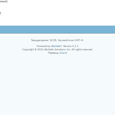
рные).
!
Текущее время:
12:25
. Часовой пояс GMT +4.
Powered by
vBulletin®
Version 4.2.3
Copyright © 2026 vBulletin Solutions, Inc. All rights reserved.
Перевод:
zCarot