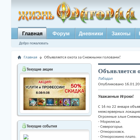
Главная
Форум
Дневники
Законы
Добро пожаловать
Главная
Объявляется охота за Снежными головами!
Объявляется 
Текущие акции
Лабадал
Опубликовано 16.01.20
Уважаемые Игроки!
С 16 по 22 января объя
межсерверных локациях
Огромные злые Снежны
- Морелесье.
Текущие события
- Северогорье.
- Отморозовск.
- Отморозкино плато.