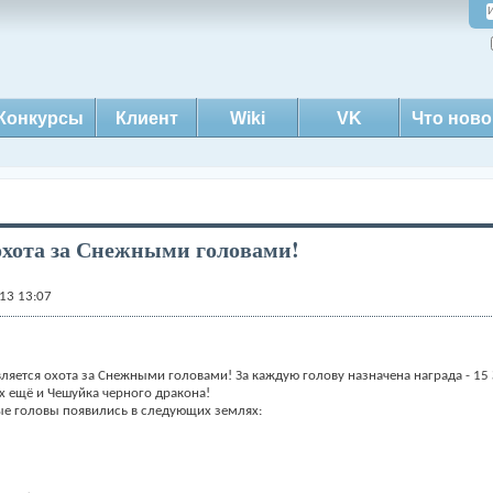
Конкурсы
Клиент
Wiki
VK
Что ново
охота за Снежными головами!
13 13:07
вляется охота за Снежными головами! За каждую голову назначена награда - 15 
 ещё и Чешуйка черного дракона!
е головы появились в следующих землях: