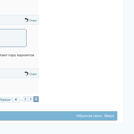
Ответ
елают пару вариантов
Ответ
...
2
3
4
Первая
Обратная связь
Вверх