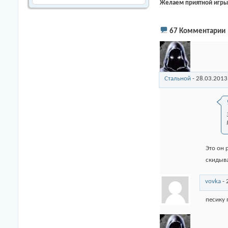
Желаем приятной игры
67
Комментарии
Стальной
-
28.03.2013
Это он 
скидыва
vovka
-
песику 