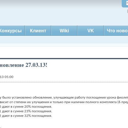
Конкурсы
Клиент
Wiki
VK
Что ново
овление 27.03.13!
13 05:00
гру было установлено обновление, улучшающее работу поглощения урона фиоле
исит от степени их улучшения и только при наличии полного комплекта (6 пре
10 дают в сумме 20% поглощения.
11 дают в сумме 23% поглощения.
12 дают в сумме 32% поглощения.