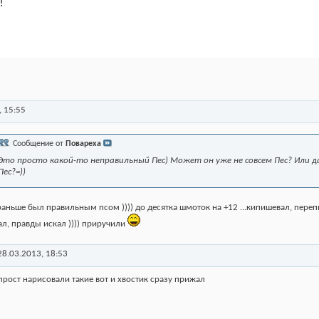
!
,
15:55
Сообщение от
Повареха
Это просто какой-то неправильный Пес) Может он уже не совсем Пес? Или д
Пес?=))
раньше был правильным псом )))) до десятка шмоток на +12 ...кипишевал, переп
л, правды искал )))) приручили
28.03.2013,
18:53
прост нарисовали такие вот и хвостик сразу прижал