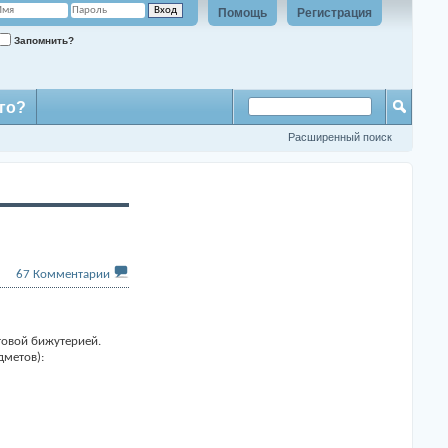
Помощь
Регистрация
Запомнить?
го?
Расширенный поиск
67
Комментарии
товой бижутерией.
дметов):