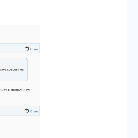
Ответ
аже совсем не
иску с людьми тут
Ответ