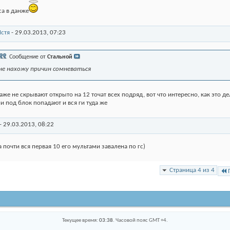
са в данже
стя
-
29.03.2013,
07:23
Сообщение от
Стальной
не нахожу причин сомневаться
аже не скрывают открыто на 12 точат всех подряд, вот что интересно, как это д
ни под блок попадают и вся ги туда же
-
29.03.2013,
08:22
а почти вся первая 10 его мультами завалена по гс)
Страница 4 из 4
Текущее время:
03:38
. Часовой пояс GMT +4.