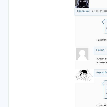
Стальной
-
28.03.2013
не нахо
Haime
-
зачем в
всякие к
Ацкая М
Странно