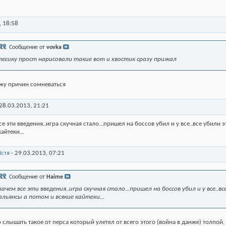
,
18:58
Сообщение от
vovka
песику прост нарисовали такие вот и хвостик сразу прижал
жу причин сомневаться
28.03.2013,
21:21
се эти введения..игра скучная стало...пришел на боссов убил и у все..все убили 
айтеки...
стя
-
29.03.2013,
07:21
Сообщение от
Haime
зачем все эти введения..игра скучная стало...пришел на боссов убил и у все..в
альянсы а потом и всякие кайтеки...
 слышать такое от перса который улетел от всего этого (война в данже) толпой, 