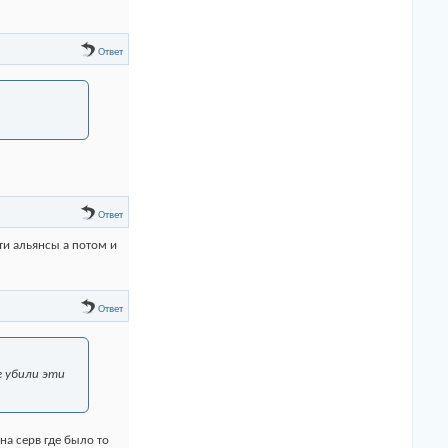
Ответ
Ответ
эти альянсы а потом и
Ответ
се убили эти
на серв где было то