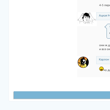
4-5 пер
Ацкая М
они ж д
и все о
Карлон
ну д