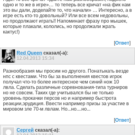
одно и то же в игре»… то теперь все кричат «на фик нам
это вы дали, доделайте то, что начали» … Интересно, а в
игре есть кто-то довольный? Или все всем недовольны,
но продолжают играть!! Напоминает фразу про мышек,
которые плакали, кололись, но продолжали жрать
кактус!)
[
Ответ
]
Red Queen
сказал(-а):
12.04.2013
15:34
Разнообразия мы просим но другого. Понатыкать везде
нпс с квестами. Что бы за выполнения квестов игрок
получал что-то более интересное чем синий нож 10
лвла. Сделать различные соревнования-типа турниров
но не совсем. Таких где учитывался бы не только
уровень прокачки персов но и например быстрота
реакции,эрудиция. Ввести например призы за участие в
мировом зле 70-м лвлам. Но...но....но...
[
Ответ
]
Сергей
сказал(-а):