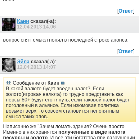
[
Ответ
]
Каин
сказал(-а):
12.04.2013
14:06
вопрос снят, смысл понял в последней строке анонса.
[
Ответ
]
Эйла
сказал(-а):
12.04.2013
14:07
Сообщение от
Каин
В какой валюте будет введен налог?. Если
золото(игровая валюта) то трудно представить как
персы 80+ будут его тянуть, если таковой налог будет
поголовный в альянсе. Если изюмовая политика
возьмет верх, то совсем становится непонятным
смысл таких апов.
Написанно же "Зачем ломать здания? Очень просто.
Именно в них хранятся
полученные в виде налога
ресурсы и золото
. И все эти богатства при разрушении