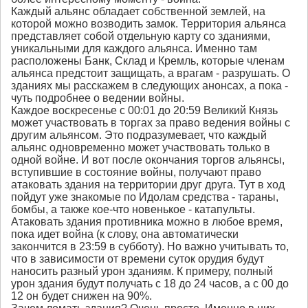
Каждый альянс обладает собственной землей, на
которой можно возводить замок. Территория альянса
представляет собой отдельную карту со зданиями,
уникальными для каждого альянса. Именно там
расположены Банк, Склад и Кремль, которые членам
альянса предстоит защищать, а врагам - разрушать. О
зданиях мы расскажем в следующих анонсах, а пока -
чуть подробнее о ведении войны.
Каждое воскресенье с 00:01 до 20:59 Великий Князь
может участвовать в торгах за право ведения войны с
другим альянсом. Это подразумевает, что каждый
альянс одновременно может участвовать только в
одной войне. И вот после окончания торгов альянсы,
вступившие в состояние войны, получают право
атаковать здания на территории друг друга. Тут в ход
пойдут уже знакомые по Идолам средства - тараны,
бомбы, а также кое-что новенькое - катапульты.
Атаковать здания противника можно в любое время,
пока идет война (к слову, она автоматически
закончится в 23:59 в субботу). Но важно учитывать то,
что в зависимости от времени суток орудия будут
наносить разный урон зданиям. К примеру, полный
урон здания будут получать с 18 до 24 часов, а с 00 до
12 он будет снижен на 90%.