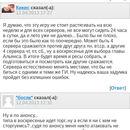
Кикис
сказал(-а):
12.04.2013
17:27
Я думаю, что эту игру не стоит растягивать на всю
неделю и для всех серверов, не все могут сидеть 24 часа
в сутки, да и лето уже не далеко... Было бы не плохо,
если бы это было как то поочередно. Может быть 4
сервера сражаются против друг друга пн, вт,ср, а другие
4 сервера чт, пт, сб., ну а воскресенье для выбора главы
Альянса. В итоге будет время и ресы собрать, и
подготовиться и посмотреть как другие сражаются.
Сервера естесственно менять местами, что бы не
биться с одними и теми же ГИ. Ну надеюсь ваша задумка
пройдет без излишних ошибок.
[
Ответ
]
*босяк*
сказал(-а):
12.04.2013
17:31
Ну и по анонсу...
типа в воскресенье идет торг..ну а если я ни с кем не
сторгуемсь?..судя по анонсу меня никто атаковать не