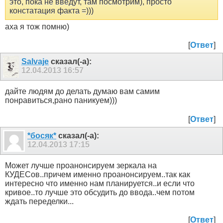
это, пока не введут, там посмотрим), просто
констатация факта =)))
аха я тож помню)
[
Ответ
]
Salvaje
сказал(-а):
12.04.2013
16:57
дайте людям до делать думаю вам самим
понравиться,рано паникуем)))
[
Ответ
]
*босяк*
сказал(-а):
12.04.2013
17:15
Может лучше проанонсируем зеркала на
КУДЕСов..причем именно проанонсируем..так как
интересно что именно нам планируется..и если что
кривое..то лучше это обсудить до ввода..чем потом
ждать переделки...
[
Ответ
]