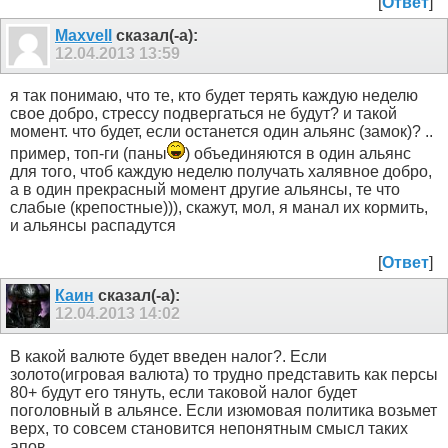
[
Ответ
]
Maxvell
сказал(-а):
12.04.2013
13:59
я так понимаю, что те, кто будет терять каждую неделю
свое добро, стрессу подвергаться не будут? и такой
момент. что будет, если останется один альянс (замок)? ..
пример, топ-ги (паны
) объединяются в один альянс
для того, чтоб каждую неделю получать халявное добро,
а в один прекрасный момент другие альянсы, те что
слабые (крепостные))), скажут, мол, я манал их кормить,
и альянсы распадутся
[
Ответ
]
Каин
сказал(-а):
12.04.2013
14:02
В какой валюте будет введен налог?. Если
золото(игровая валюта) то трудно представить как персы
80+ будут его тянуть, если таковой налог будет
поголовный в альянсе. Если изюмовая политика возьмет
верх, то совсем становится непонятным смысл таких
апов.