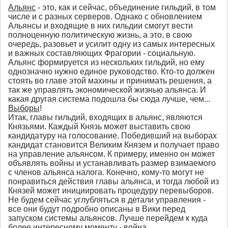
Альянс
- это, как и сейчас, объединение гильдий, в том
числе и с разных серверов. Однако с обновлением
Альянсы и входящие в них гильдии смогут вести
полноценную политическую жизнь, а это, в свою
очередь, разовьет и усилит одну из самых интересных
и важных составляющих Фрагории - социальную.
Альянс формируется из нескольких гильдий, но ему
однозначно нужно единое руководство. Кто-то должен
стоять во главе этой махины и принимать решения, а
так же управлять экономической жизнью альянса. И
какая другая система подошла бы сюда лучше, чем...
Выборы
!
Итак, главы гильдий, входящих в альянс, являются
Князьями. Каждый Князь может выставить свою
кандидатуру на голосование. Победивший на выборах
кандидат становится Великим Князем и получает право
на управление альянсом. К примеру, именно он может
объявлять войны и устанавливать размер взимаемого
с членов альянса налога. Конечно, кому-то могут не
понравиться действия главы альянса, и тогда любой из
Князей может инициировать процедуру перевыборов.
Не будем сейчас углубляться в детали управления -
все они будут подробно описаны в Вики перед
запуском системы альянсов. Лучше перейдем к куда
более интересному моменту - война.