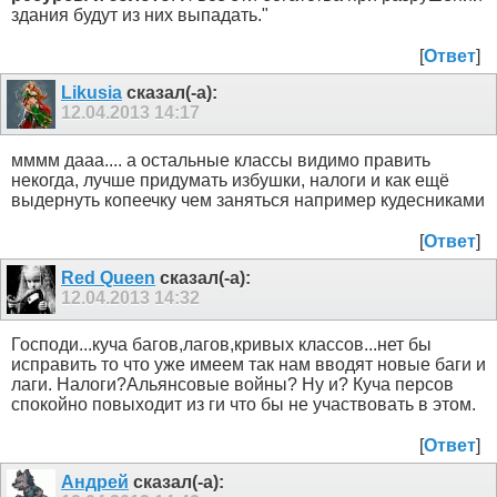
здания будут из них выпадать."
[
Ответ
]
Likusia
сказал(-а):
12.04.2013
14:17
мммм дааа.... а остальные классы видимо править
некогда, лучше придумать избушки, налоги и как ещё
выдернуть копеечку чем заняться например кудесниками
[
Ответ
]
Red Queen
сказал(-а):
12.04.2013
14:32
Господи...куча багов,лагов,кривых классов...нет бы
исправить то что уже имеем так нам вводят новые баги и
лаги. Налоги?Альянсовые войны? Ну и? Куча персов
спокойно повыходит из ги что бы не участвовать в этом.
[
Ответ
]
Андрей
сказал(-а):