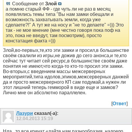
Сообщение от
Злой
а помню старый ФФ - где чуть ли не раз в месяц
появлялись темы типа "Вы нам замки обещали и
возможность захватывать земли, когда уже
сделаете?!" А тут же на носу и "не то делаете" =))) Это
так - не мое мнение (мне честно говоря пока поф на
это, пока не введут, там посмотрим), просто
констатация факта =)))
Злой,во-первых,те,кто эти замки и просил,в большинстве
своём свалили из игры,не дожив до сего анонса,и те,кто
сейчас тут читает сей ресурс,в большинстве своём даже
понятия не имеют,что когда-то кто-то просил эти замки.
Во-вторых,с введением массы межсерверных
мероприятий,типа идолов,эпиков,межсерверных данжей
да и просто межсерверного КП сам подумай,а нужен ли
этот лишний теперь гемморой в виде еще и замков?
Лично мне он абсолютно параллелен.
[
Ответ
]
Лазури
сказал(-а):
12.04.2013
15:19
Нда.. то все кричат «дайте нам разнообразия, надоело