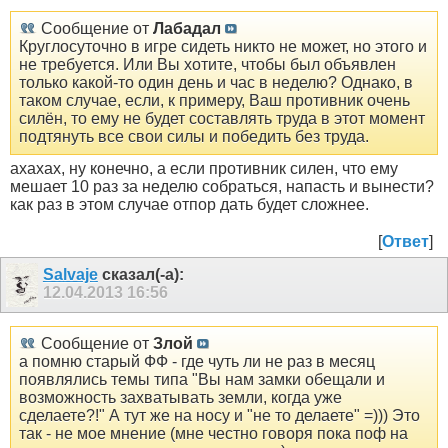
Сообщение от
Лабадал
Круглосуточно в игре сидеть никто не может, но этого и
не требуется. Или Вы хотите, чтобы был объявлен
только какой-то один день и час в неделю? Однако, в
таком случае, если, к примеру, Ваш противник очень
силён, то ему не будет составлять труда в этот момент
подтянуть все свои силы и победить без труда.
ахахах, ну конечно, а если противник силен, что ему
мешает 10 раз за неделю собраться, напасть и вынести?
как раз в этом случае отпор дать будет сложнее.
[
Ответ
]
Salvaje
сказал(-а):
12.04.2013
16:56
Сообщение от
Злой
а помню старый ФФ - где чуть ли не раз в месяц
появлялись темы типа "Вы нам замки обещали и
возможность захватывать земли, когда уже
сделаете?!" А тут же на носу и "не то делаете" =))) Это
так - не мое мнение (мне честно говоря пока поф на