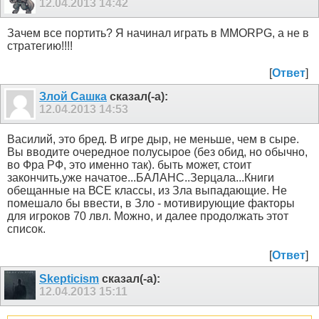
12.04.2013
14:42
Зачем все портить? Я начинал играть в MMORPG, а не в
стратегию!!!!
[
Ответ
]
Злой Сашка
сказал(-а):
12.04.2013
14:53
Василий, это бред. В игре дыр, не меньше, чем в сыре.
Вы вводите очередное полусырое (без обид, но обычно,
во Фра РФ, это именно так). быть может, стоит
закончить,уже начатое...БАЛАНС..Зерцала...Книги
обещанные на ВСЕ классы, из Зла выпадающие. Не
помешало бы ввести, в Зло - мотивирующие факторы
для игроков 70 лвл. Можно, и далее продолжать этот
список.
[
Ответ
]
Skepticism
сказал(-а):
12.04.2013
15:11