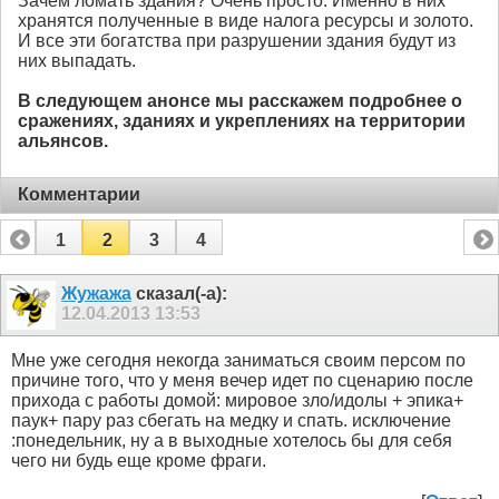
Зачем ломать здания? Очень просто. Именно в них
хранятся полученные в виде налога ресурсы и золото.
И все эти богатства при разрушении здания будут из
них выпадать.
В следующем анонсе мы расскажем подробнее о
сражениях, зданиях и укреплениях на территории
альянсов.
Комментарии
1
2
3
4
Жужажа
сказал(-а):
12.04.2013
13:53
Мне уже сегодня некогда заниматься своим персом по
причине того, что у меня вечер идет по сценарию после
прихода с работы домой: мировое зло/идолы + эпика+
паук+ пару раз сбегать на медку и спать. исключение
:понедельник, ну а в выходные хотелось бы для себя
чего ни будь еще кроме фраги.