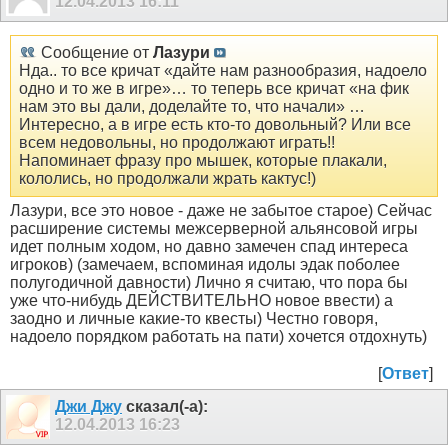
12.04.2013
16:11
Сообщение от
Лазури
Нда.. то все кричат «дайте нам разнообразия, надоело
одно и то же в игре»… то теперь все кричат «на фик
нам это вы дали, доделайте то, что начали» …
Интересно, а в игре есть кто-то довольный? Или все
всем недовольны, но продолжают играть!!
Напоминает фразу про мышек, которые плакали,
кололись, но продолжали жрать кактус!)
Лазури, все это новое - даже не забытое старое) Сейчас
расширение системы межсерверной альянсовой игры
идет полным ходом, но давно замечен спад интереса
игроков) (замечаем, вспоминая идолы эдак поболее
полугодичной давности) Лично я считаю, что пора бы
уже что-нибудь ДЕЙСТВИТЕЛЬНО новое ввести) а
заодно и личные какие-то квесты) Честно говоря,
надоело порядком работать на пати) хочется отдохнуть)
[
Ответ
]
Джи Джу
сказал(-а):
12.04.2013
16:23