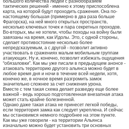
большого количества людей с разнообразием
тактических решений - именно к этому приспособлена
карта, на которой будут проходить сражения. Она по-
настоящему большая (примерно в два раза больше
Фрагорска), на ней много открытых пространств,
несколько ключевых точек и пара секретных проходов.
Во-вторых, мы не хотели, чтобы походы на войну были
завязаны на время, как Идолы. Это, с одной стороны,
сделает противостояние несколько более
непредсказуемым, а с другой - позволит активно
участвовать в сражениях малым мобильным группам
атакующих. Ну и, конечно, позволит избежать ощущения
“обязаловки”. Как мы уже писали в предыдущем анонсе -
атаковать территорию другого альянса можно будет в
любое время дня и ночи в течение всей недели, хотя,
конечно же, в ночное время разгромить замок
значительно сложнее за счет снижения урона.
Вместе с тем такая схема делает разведку еще более
важной - ведь хорошо подготовленная внезапная атака
может стать крайне болезненной.
Однако даже такая атака не принесет легкой победы,
если территория замка как следует укреплена. И сейчас
мы остановимся немного подробнее на этом пункте.
Как мы уже говорили - на территории Альянса
изначально можно будет установить три основных