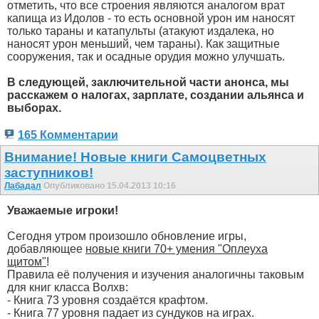
отметить, что все строения являются аналогом врат
капища из Идолов - то есть основной урон им наносят
только тараны и катапульты (атакуют издалека, но
наносят урон меньший, чем тараны). Как защитные
сооружения, так и осадные орудия можно улучшать.
В следующей, заключительной части анонса, мы
расскажем о налогах, зарплате, создании альянса и
выборах.
165 Комментарии
Внимание! Новые книги Самоцветных
заступников!
Лабадал
Опубликовано 15.04.2013 10:16
Уважаемые игроки!
Сегодня утром произошло обновление игры,
добавляющее
новые книги 70+ умения "Оплеуха
щитом
"
!
Правила её получения и изучения аналогичны таковым
для книг класса Волхв:
- Книга 73 уровня создаётся крафтом.
- Книга 77 уровня падает из сундуков на играх.