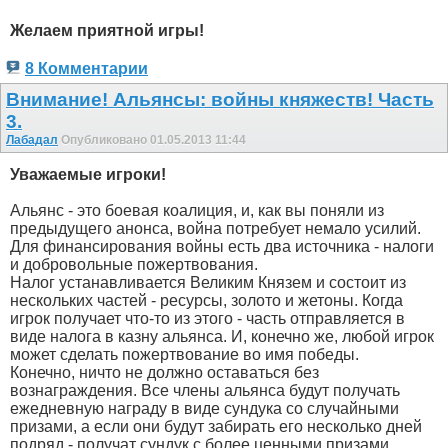
Желаем приятной игры!
8 Комментарии
Внимание! Альянсы: войны княжеств! Часть
3.
Лабадал
Опубликовано 01.05.2013 11:44
Уважаемые игроки!
Альянс - это боевая коалиция, и, как вы поняли из
предыдущего анонса, война потребует немало усилий.
Для финансирования войны есть два источника - налоги
и добровольные пожертвования.
Налог устанавливается Великим Князем и состоит из
нескольких частей - ресурсы, золото и жетоны. Когда
игрок получает что-то из этого - часть отправляется в
виде налога в казну альянса. И, конечно же, любой игрок
может сделать пожертвование во имя победы.
Конечно, ничто не должно оставаться без
вознаграждения. Все члены альянса будут получать
ежедневную награду в виде сундука со случайными
призами, а если они будут забирать его несколько дней
подряд - получат сундук с более ценными призами.