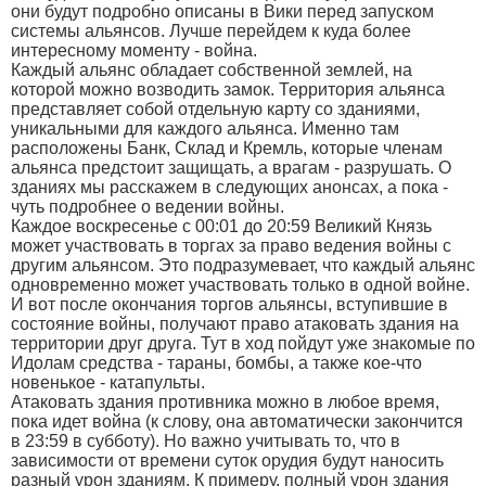
они будут подробно описаны в Вики перед запуском
системы альянсов. Лучше перейдем к куда более
интересному моменту - война.
Каждый альянс обладает собственной землей, на
которой можно возводить замок. Территория альянса
представляет собой отдельную карту со зданиями,
уникальными для каждого альянса. Именно там
расположены Банк, Склад и Кремль, которые членам
альянса предстоит защищать, а врагам - разрушать. О
зданиях мы расскажем в следующих анонсах, а пока -
чуть подробнее о ведении войны.
Каждое воскресенье с 00:01 до 20:59 Великий Князь
может участвовать в торгах за право ведения войны с
другим альянсом. Это подразумевает, что каждый альянс
одновременно может участвовать только в одной войне.
И вот после окончания торгов альянсы, вступившие в
состояние войны, получают право атаковать здания на
территории друг друга. Тут в ход пойдут уже знакомые по
Идолам средства - тараны, бомбы, а также кое-что
новенькое - катапульты.
Атаковать здания противника можно в любое время,
пока идет война (к слову, она автоматически закончится
в 23:59 в субботу). Но важно учитывать то, что в
зависимости от времени суток орудия будут наносить
разный урон зданиям. К примеру, полный урон здания