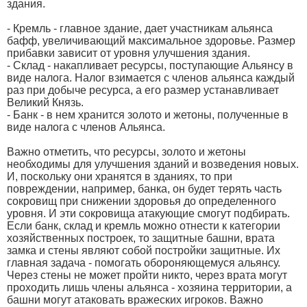
здания.
- Кремль - главное здание, дает участникам альянса
бафф, увеличивающий максимальное здоровье. Размер
прибавки зависит от уровня улучшения здания.
- Склад - накапливает ресурсы, поступающие Альянсу в
виде налога. Налог взимается с членов альянса каждый
раз при добыче ресурса, а его размер устанавливает
Великий Князь.
- Банк - в нем хранится золото и жетоны, полученные в
виде налога с членов Альянса.
Важно отметить, что ресурсы, золото и жетоны
необходимы для улучшения зданий и возведения новых.
И, поскольку они хранятся в зданиях, то при
повреждении, например, банка, он будет терять часть
сокровищ при снижении здоровья до определенного
уровня. И эти сокровища атакующие смогут подбирать.
Если банк, склад и кремль можно отнести к категории
хозяйственных построек, то защитные башни, врата
замка и стены являют собой постройки защитные. Их
главная задача - помогать обороняющемуся альянсу.
Через стены не может пройти никто, через врата могут
проходить лишь члены альянса - хозяина территории, а
башни могут атаковать вражеских игроков. Важно