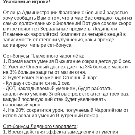
Уважаемые игроки!
От лица Администрации Фрагории с большой радостью
хочу сообщить Вам о том, что в мае Вас ожидают одни из
самых долгожданных обновлений! Вот уже совсем скоро
в игре появятся Зерцальные предметы Ледяных и
Пламенных чароплётов! Комплект из четырёх вещей в
зависимости от степени улучшения, как и прежде,
активируют четыре сет-бонуса.
Сет-бонусы Пламенного чароплёта
:
1. Время каста умения Выжигание сокращается до 0 сек.
2. Умение Огненный доспех даёт на 3% больше маны и
на 3% больше защиты от магии огня.
3. Будет изменено умение Огненный шар:
- Кулдаун сократится на 1 сек.
- ДОТ, накладываемый умением, будет работать
аналогично умению Злой выстрел: стекатся до трёх раз,
каждый последующий стек будет увеличивать
наносимый урон.
4. На 20% сократится урон, получаемый Чароплётом от
использования умения Внутренний пожар.
Сет-бонусы Ледяного чароплёта
:
1. Время действия эффекта замедления от умения