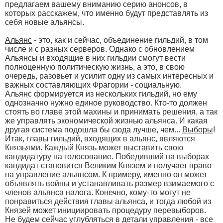
предлагаем вашему вниманию серию анонсов, в
которых расскажем, что именно будут представлять из
себя новые альянсы.
Альянс
- это, как и сейчас, объединение гильдий, в том
числе и с разных серверов. Однако с обновлением
Альянсы и входящие в них гильдии смогут вести
полноценную политическую жизнь, а это, в свою
очередь, разовьет и усилит одну из самых интересных и
важных составляющих Фрагории - социальную.
Альянс формируется из нескольких гильдий, но ему
однозначно нужно единое руководство. Кто-то должен
стоять во главе этой махины и принимать решения, а так
же управлять экономической жизнью альянса. И какая
другая система подошла бы сюда лучше, чем...
Выборы
!
Итак, главы гильдий, входящих в альянс, являются
Князьями. Каждый Князь может выставить свою
кандидатуру на голосование. Победивший на выборах
кандидат становится Великим Князем и получает право
на управление альянсом. К примеру, именно он может
объявлять войны и устанавливать размер взимаемого с
членов альянса налога. Конечно, кому-то могут не
понравиться действия главы альянса, и тогда любой из
Князей может инициировать процедуру перевыборов.
Не будем сейчас углубляться в детали управления - все