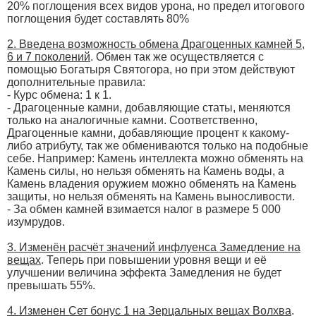
20% поглощения всех видов урона, но предел итогового
поглощения будет составлять 80%
2. Введена возможность обмена Драгоценных камней 5,
6 и 7 поколений
. Обмен так же осуществляется с
помощью Богатыря Святогора, но при этом действуют
дополнительные правила:
- Курс обмена: 1 к 1.
- Драгоценные камни, добавляющие статы, меняются
только на аналогичные камни. Соответственно,
Драгоценные камни, добавляющие процент к какому-
либо атрибуту, так же обмениваются только на подобные
себе. Например: Камень интеллекта можно обменять на
Камень силы, но нельзя обменять на Камень воды, а
Камень владения оружием можно обменять на Камень
защиты, но нельзя обменять на Камень выносливости.
- За обмен камней взимается налог в размере 5 000
изумрудов.
3. Изменён расчёт значений инфлуенса Замедление на
вещах
. Теперь при повышении уровня вещи и её
улучшении величина эффекта Замедления не будет
превышать 55%.
4. Изменен Сет бонус 1 на Зерцальных вещах Волхва
.