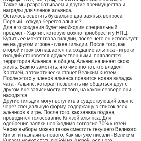
Также мы разрабатываем и другие преимущества и
награды для членов альянса.
Осталось осветить буквально два важных вопроса.
Первый - откуда берется альянс?
Для его создания будет необходим специальный
предмет - Хартия, которую можно приобрести у НПЦ.
Купить ее может глава гильдии, после чего он использует
ее на другом игроке - главе гильдии. После того, как
второй игрок соглашается на создание альянса - игроки
гильдий становятся дружественными, появляется
территория Альянса, в общем, Альянс начинает свою
жизнь. Важно заметить, что именно тот, кто владел
Хартией, автоматически станет Великим Князем.
После этого у членов альянса появится новая вкладка
чата - Альянс, которая позволить им общаться друг с
другом вне зависимости от того, на каком сервере они
находятся.
Другие гильдии могут вступить в существующий альянс
через специальную форму, содержащую список всех
альянсов в игре. После того, как заявка подана,
проводится голосование Князей альянса. Для
одобрения заявки необходимо согласие 70% князей.
Через выборы можно также сместить текущего Великого
Князя и назначить нового. Как мы уже писали - Великим
Князем может стать любой из Князей, если его