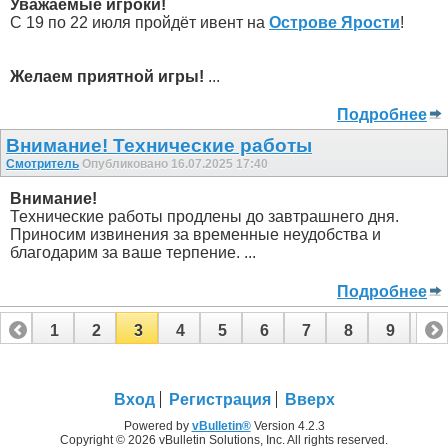
Уважаемые игроки!
С 19 по 22 июля пройдёт ивент на
Острове Ярости
!
Желаем приятной игры!
...
Подробнее
Внимание! Технические работы
Смотритель
Опубликовано 16.07.2025 17:40
Внимание!
Технические работы продлены до завтрашнего дня.
Приносим извинения за временные неудобства и
благодарим за ваше терпение. ...
Подробнее
1
2
3
4
5
6
7
8
9
10
11
12
13
14
15
16
17
18
19
Вход
Регистрация
Вверх
Powered by
vBulletin®
Version 4.2.3
Copyright © 2026 vBulletin Solutions, Inc. All rights reserved.