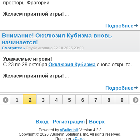
просторы Фрагории!
Желаем приятной игры!
...
Подробнее
Внимание! Окклюзия Кубизма внoвь
начинается!
Смотритель
Опубликовано 22.10.2025 23:00
Уважаемые игроки!
С 23 по 29 октября
Окклюзия Кубизма
снова открыта.
Желаем приятной игры!
...
Подробнее
1
2
3
4
5
6
7
8
9
10
11
12
13
14
15
16
17
18
Вход
Регистрация
Вверх
Powered by
vBulletin®
Version 4.2.3
Copyright © 2026 vBulletin Solutions, Inc. All rights reserved.
Перевод:
zCarot