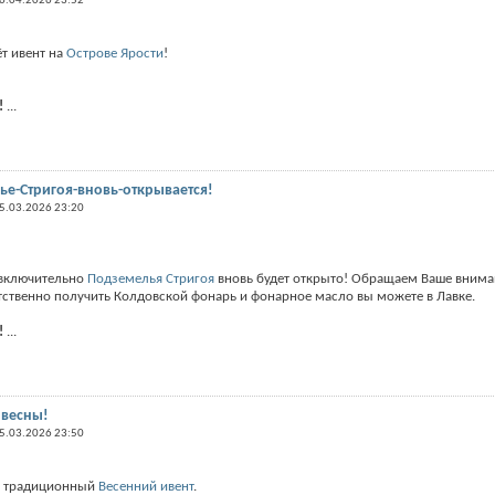
6.04.2026 23:52
ёт ивент на
Острове Ярости
!
!
...
е-Стригоя-вновь-открывается!
5.03.2026 23:20
 включительно
Подземелья Стригоя
вновь будет открыто! Обращаем Ваше внимани
етственно получить Колдовской фонарь и фонарное масло вы можете в Лавке.
!
...
 весны!
5.03.2026 23:50
м традиционный
Весенний ивент
.