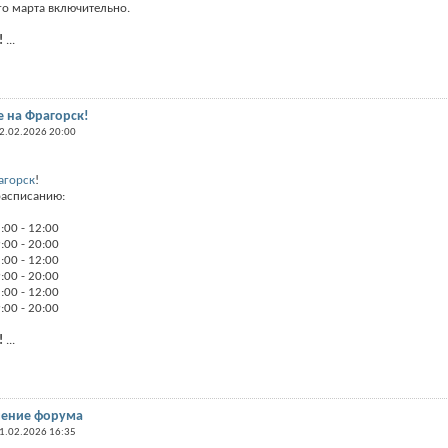
го марта включительно.
!
...
 на Фрагорск!
2.02.2026 20:00
агорск
!
расписанию:
:00 - 12:00
:00 - 20:00
:00 - 12:00
:00 - 20:00
:00 - 12:00
:00 - 20:00
!
...
чение форума
1.02.2026 16:35