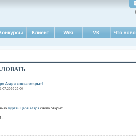
Конкурсы
Клиент
Wiki
VK
Что ново
ЛОВАТЬ
я Агара снова открыт!
1.07.2026 22:00
ельно
Курган Царя Агара
снова открыт.
!
...