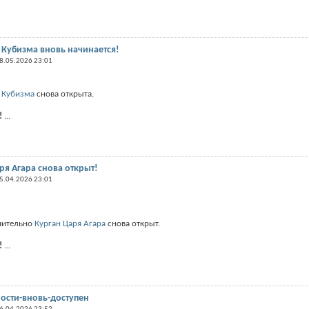
Кубизма внoвь начинается!
8.05.2026 23:01
 Кубизма
снова открыта.
!
...
я Агара снова открыт!
5.04.2026 23:01
ючительно
Курган Царя Агара
снова открыт.
!
...
ости-вновь-доступен