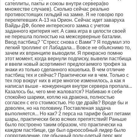
сателлиты, пакты и союзы внутри сервера(во
множестве случаев). Сколько сейчас реально
противостоящих гильдий на замке. Я не говорю про
перелетевших А-13 на Орион. Сейчас идет заваруха
Вайды-ДФ, более интересного замка с учетом
заданного критерия нет. А сама игра в целости своей
не перешла полностью на межсерверные баталии.
Ввод пастбищ? "Стресс снова с Вами"? Я подумал это
легкий троллинг от Лабадала... Вовсе не объяснимо то,
зачем их впринципе выводили. Я прекрасно помню
этот момент, когда вернули подписку, вывели пастбища
и ввели новый асортимент предлогаемого трофея за
знаки из только сделанного кошелька. В чем отличие
пастбищ тех и сейчас? Практически ни в чем. Только с
тех пор вокруг них в игре многое изменилось, а как я
написал выше - конкуренция внутри сервера пропала...
Казалось бы, чего мне жаловатся? Набиваю я себе
спокойно шарики, коплю на дракона, полностью
согласен с его стоимостью. Но где драйв? Вроде бы и
доволен, но на половину. Поставленая задача
выполняется... Но как? 2 перса на тарифе бьют петами
шары, практически безо всяких препятствий! Раньше
было построено таким образом, что практически на
каждом пастбище, где был одноособный лидер было
сопротивление, где обычный полу-одетый перс мог