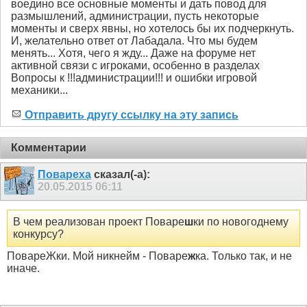
воедино все основные моменты и дать повод для
размышлений, администрации, пусть некоторые
моменты и сверх явны, но хотелось бы их подчеркнуть.
И, желательно ответ от Лабадала. Что мы будем
менять... Хотя, чего я жду... Даже на форуме нет
активной связи с игроками, особенно в разделах
Вопросы к !!!администрации!!! и ошибки игровой
механики...
Отправить другу ссылку на эту запись
Комментарии
Повареха
сказал(-а):
20.05.2015
06:11
В чем реализован проект Поваре
ш
ки по новогоднему
конкурсу?
ПовареЖки. Мой никнейм - Поваре
ж
ка. Только так, и не
иначе.