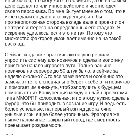
не искючаю, что могу кого то обвинить , а он на самом
деле сделал то или инное действие и честно одел
своего персонажа. Во мне бытует мнение о том, что в
игре годами создается конкуренция, что бы
противоположная сторона вкладывала в проект и он
не терял интереса на определенных его стадиях. Я
искренне удивлюсь, если это не так. Потому что
множество факторов указывает именно на на такой
расклад...
Сейчас, когда уже практически поздно решили
упростить систему для новичков и сделали воистину
приятное начало игрового пути. Только раньше
новичков на сервере до 50 штук было, а сейчас за
неделю сколько? Это все замечается и особенно это
замечают те, кто специально берет к себе в ги новичков
и помогает им вникнуть, чтоб заполучить в будущем
помощь от них.Конкуренция между он лайн проектами
типа ММОРПГ колоссальная, и по этому нужно сделать
фурор, что бы приводить в сознание игру. И ведь есть
более успешные, на первый взгляд достаточно
унылые игры ещее более утопичные. Фрагория же
нынче напоминает закрытый город, где смертность
превышает рождаемость.