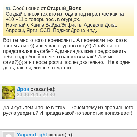
Сообщение от
Старый_Волк
Создай список тех кто из года в год играл кое как на
+10-+11,а теперь весь в огурцах.
Начинай с Каина,Вайда,Энфисты,Адедели,Дока,
Авроры, Ярги, ОСВ, Поджег,Дрона и т.д.
Вот ты много кого перечислил... А перечисли тех, кто в
твоем алике)) или у вас огурцов нету?) И каК ты это
представляешь себе? Админия должна предоставить
тебе подробный отсчет о наших вливах? Или мы
сами?)))) эти персы росли последовательно... Не в один
день, как вы, лично я года три..
Дрон
сказал(-а):
26.06.2015
20:30
Да и суть темы то не в этом... Зачем тему из правильного
русла уводить? И правда какой-то завистью попахивает)
Yagami Light
сказал(-а):