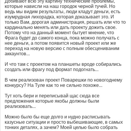
Добивают всю эту картину технические проблемы,
которые нависли на наш городок черной тучей. Но
ведь мы видим результаты, люди кладут деньги, есть
изумрудная лихорадка, которая доказывает это. И
только Вам, дорогая администрация, решать или что то
кардинально менять или дать проекту дожить свое.
Потому что на данный момент бытует мнение, что
Фрага будет до самого конца, пока можно получать с
нее деньги, а потом появится новый проект или же
переход на новую версию с полным обесцениваним
аккаунтов...
И что там с проектом на планшеты вроде собирались
создать или фрагу под формат подогнать...
В чем реализован проект Поварешки по новогоднему
конкурсу? На Туле как то не сильно похоже...
Тут хоть бери и переписывай щас сюда все
предложения которые якобы должны были
реализовать...
Можно было бы еще долго и нудно расписывать
казусные ситуации и просто выбешивающие, в самых
тонких деталях, а зачем? Моей целью было собрать