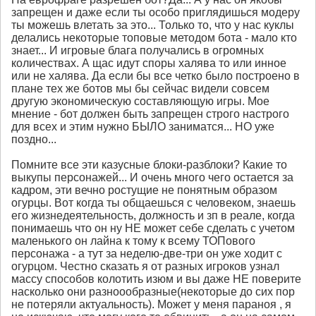
запрещен и даже если ты особо приглядишься модеру
ты можешь влетать за это... Только то, что у нас куклы
делались некоторые топовые методом бота - мало кто
знает... И игровые блага получались в огромных
количествах. А щас идут споры халява то или инное
или не халява. Да если бы все четко было построено в
плане тех же ботов мы бы сейчас видели совсем
другую экономическую составляющую игры. Мое
мнение - бот должен быть запрещен строго настрого
для всех и этим нужно БЫЛО заниматся... НО уже
поздно...
Помните все эти казусные блоки-разблоки? Какие то
выкупы персонажей... И очень много чего остается за
кадром, эти вечно ростущие не понятным образом
огурцы. Вот когда ты общаешься с человеком, знаешь
его жизнедеятельность, должность и зп в реале, когда
понимаешь что он ну НЕ может себе сделать с учетом
маленького он лайна к тому к всему ТОПового
персонажа - а тут за неделю-две-три он уже ходит с
огурцом. Честно сказать я от разных игроков узнал
массу способов колотить изюм и вы даже НЕ поверите
насколько они разноообразные(некоторые до сих пор
не потеряли актуальность). Может у меня параноя , я