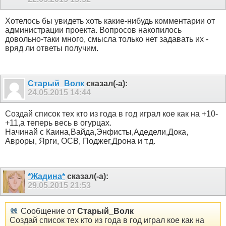
Хотелось бы увидеть хоть какие-нибудь комментарии от
администрации проекта. Вопросов накопилось
довольно-таки много, смысла только нет задавать их -
вряд ли ответы получим.
Старый_Волк
сказал(-а):
24.05.2015
14:44
Создай список тех кто из года в год играл кое как на +10-
+11,а теперь весь в огурцах.
Начинай с Каина,Вайда,Энфисты,Адедели,Дока,
Авроры, Ярги, ОСВ, Поджег,Дрона и т.д.
*Жадина*
сказал(-а):
29.05.2015
21:53
Сообщение от
Старый_Волк
Создай список тех кто из года в год играл кое как на