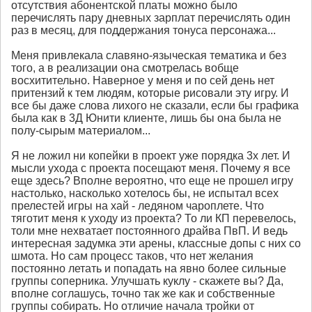
отсутствия абонентской платы можно было
перечислять пару дневных зарплат перечислять один
раз в месяц, для поддержания тонуса персонажа...
Меня привлекала славяно-языческая тематика и без
того, а в реализации она смотрелась вобще
восхитительно. Наверное у меня и по сей день нет
притензий к тем людям, которые рисовали эту игру. И
все бы даже слова лихого не сказали, если бы графика
была как в 3Д Юнити клиенте, лишь бы она была не
полу-сырым материалом...
Я не ложил ни копейки в проект уже порядка 3х лет. И
мысли ухода с проекта посещают меня. Почему я все
еще здесь? Вполне вероятно, что еще не прошел игру
настолько, насколько хотелось бы, не испытал всех
прелестей игры на хай - ледяном чароплете. Что
тяготит меня к уходу из проекта? То ли КП перевелось,
толи мне нехватает постоянного драйва ПвП. И ведь
интересная задумка эти арены, классные допы с них со
шмота. Но сам процесс таков, что нет желания
постоянно летать и попадать на явно более сильные
группы соперника. Улучшать куклу - скажете вы? Да,
вполне соглашусь, точно так же как и собственные
группы собирать. Но отличие начала тройки от