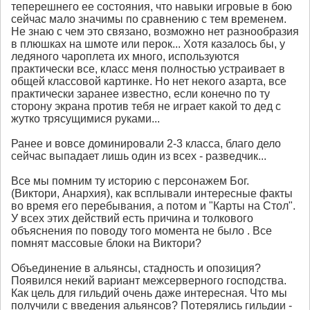
теперешнего ее состояния, что навыки игровые в бою
сейчас мало значимы по сравнению с тем временем.
Не знаю с чем это связано, возможно нет разнообразия
в плюшках на шмоте или перок... Хотя казалось бы, у
ледяного чароплета их много, используются
практически все, класс меня полностью устраивает в
общей классовой картинке. Но нет некого азарта, все
практически заранее известно, если конечно по ту
сторону экрана против тебя не играет какой то дед с
жутко трясущимися руками...
Ранее и вовсе доминировали 2-3 класса, благо дело
сейчас выпадает лишь один из всех - разведчик...
Все мы помним ту историю с персонажем Бог.
(Виктори, Анархия), как всплывали интересные факты
во время его перебывания, а потом и "Карты на Стол".
У всех этих действий есть причина и толкового
объяснения по поводу того момента не было . Все
помнят массовые блоки на Виктори?
Объединение в альянсы, стадность и опозиция?
Появился некий вариант межсерверного господства.
Как цель для гильдий очень даже интересная. Что мы
получили с введения альянсов? Потерялись гильдии -