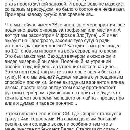
стать просто жуткой занозой. И вроде ведь не мазохист,
со здравым рассудком, но былого состояния нехватает.
Примеры навожу сугубо для сравнения...
Что мы сейчас имеем?Все инсты,все мероприятия, все
поделено, даже очередь за трофеями или местами. А
вот тут мы рассмотрим Мировое Зло(Туле)... Я имел
аккаунт на Еврофраге, заходил туда сугубо ради
интереса, как живет проект? Заходил, смотрел, видел
по 1-2 топовым игрокам на весь сервер на то время.
Это был максимум. Заходил вечером в основном и
видел мизерный он лайн. Подобный на утренний
онлайн в будний день до утренних боссов на Диве...
Затем пол года( как раз те за которые ввели босса на
туле). И что мы видим? Адская машина с упрощенным
способом прокачки, более выгодным вариантом влива
изюма, практически автоматом сразу противостоит
русским серверам. Думаю никто спорить не будет что
точить шмот во время меньшего он лайна - проще, про
влив я думаю и так все понятно...
Затем вполне непонятное СВ. Где Сварог столкнулся
сразу с 4мя серверами. На самом деле им большой
респект, они солидно воюют и особенно тем что в
меньшинстве побеждают Велес. Сталкивают сразу с