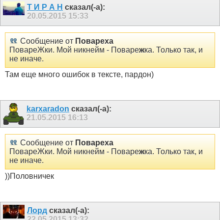
Т И Р А Н
сказал(-а):
20.05.2015
15:33
Сообщение от
Повареха
ПовареЖки. Мой никнейм - Поваре
ж
ка. Только так, и
не иначе.
Там еще много ошибок в тексте, пардон)
karxaradon
сказал(-а):
21.05.2015
16:13
Сообщение от
Повареха
ПовареЖки. Мой никнейм - Поваре
ж
ка. Только так, и
не иначе.
))Половничек
Лорд
сказал(-а):
22.05.2015
13:32