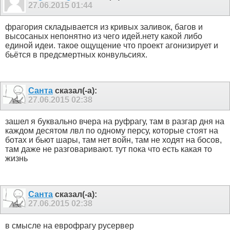
27.06.2015
01:44
фрагория складывается из кривых заливок, багов и
высосаных непонятно из чего идей.нету какой либо
единой идеи. такое ощущение что проект агонизирует и
бьётся в предсмертных конвульсиях.
Санта
сказал(-а):
27.06.2015
02:38
зашел я буквально вчера на руфрагу, там в разгар дня на
каждом десятом лвл по одному персу, которые стоят на
ботах и бьют шары, там нет войн, там не ходят на босов,
там даже не разговаривают. тут пока что есть какая то
жизнь
Санта
сказал(-а):
27.06.2015
02:38
в смысле на еврофрагу русервер