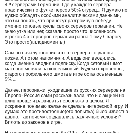
4!!! серверами Германии. Где у каждого сервера
практически по фулке персов 50% огурец... Я думаю не
нужно обладать особыми аналитическими данными,
что бы понять, что принесут разгромную победу
именно топовые куклы своих серверов германии. Не
знаю утка или нет, сказали просто что численность
игроков 4 х серверов германии равна 1 ому Сварогу...
Это просто(аплодисменты)
Сам по началу говорил что те сервера созданны
позже. А потом напомнили. А ведь они вводились,
когда именно вводили подписку. Когда сетовый шмот
массово меняли на кошельковый. Будем откровенны,
старого профильного шмота в игре осталось меньше
5% ...
Далее, персонажи, уходившие из русских серверов на
Европа- Россия сами рассказывали, что и с акцией на
влив проще и развивать персонажа в целом. Я
искренне понимаю желание сделать интересной игру. И
думаю это противостояние(его попытка) было известна
давно. Так почему создавались различные условия?
Вплоть до законов в игре.
На еврофраге разрешен бот?Да... А у нас он якобы