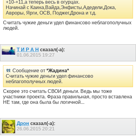
+10-+11,а теперь весь в огурцах.
Начинай с Каина,Вайда,Энфисты,Адедели,Дока,
Авроры, Ярги, ОСВ, Поджег,Дрона и т.д.
Считать чужие деньги удел финансово неблагополучных
людей.
Т И Р А Н
сказал(-а):
01.06.2015
19:27
Сообщение от
*Жадина*
Считать чужие деньги удел финансово
неблагополучных людей.
Скорее это считать СВОИ деньги. Ведь мы тоже
участники проекта. Фраза правильная, просто вставлена
НЕ там, где она была бы логичной...
Дрон
сказал(-а):
26.06.2015
20:21