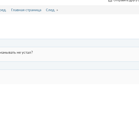
Отправить другу с
ред.
Главная страница
След.
»
анывать не устал?