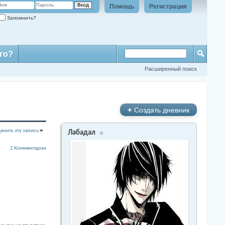
Помощь
Регистрация
Запомнить?
го?
Расширенный поиск
+
Создать дневник
енить эту запись
Лабадал
2 Комментарии