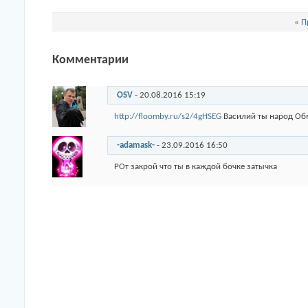
«
П
Комментарии
OSV
-
20.08.2016
15:19
http://floomby.ru/s2/4gHSEG
Василий ты народ Обм
-adamask-
-
23.09.2016
16:50
РОт закрой что ты в каждой бочке затычка