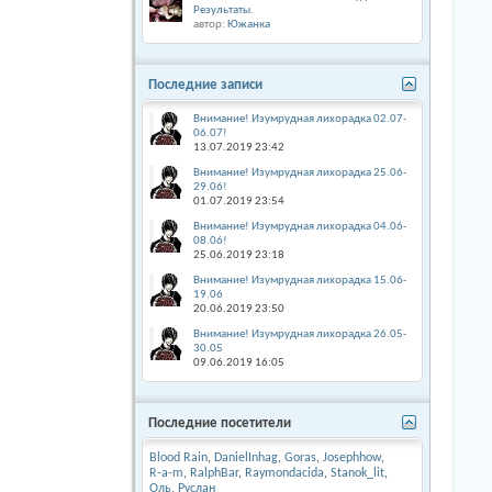
Результаты.
автор:
Южанка
Последние записи
Внимание! Изумрудная лихорадка 02.07-
06.07!
13.07.2019
23:42
Внимание! Изумрудная лихорадка 25.06-
29.06!
01.07.2019
23:54
Внимание! Изумрудная лихорадка 04.06-
08.06!
25.06.2019
23:18
Внимание! Изумрудная лихорадка 15.06-
19.06
20.06.2019
23:50
Внимание! Изумрудная лихорадка 26.05-
30.05
09.06.2019
16:05
Последние посетители
Blood Rain
,
DanielInhag
,
Goras
,
Josephhow
,
R-a-m
,
RalphBar
,
Raymondacida
,
Stanok_lit
,
Оль
,
Руслан