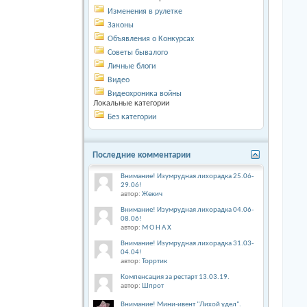
Изменения в рулетке
Законы
Объявления о Конкурсах
Советы бывалого
Личные блоги
Видео
Видеохроника войны
Локальные категории
Без категории
Последние комментарии
Внимание! Изумрудная лихорадка 25.06-
29.06!
автор:
Жекич
Внимание! Изумрудная лихорадка 04.06-
08.06!
автор:
М О Н А Х
Внимание! Изумрудная лихорадка 31.03-
04.04!
автор:
Торртик
Компенсация за рестарт 13.03.19.
автор:
Шпрот
Внимание! Мини-ивент "Лихой удел".