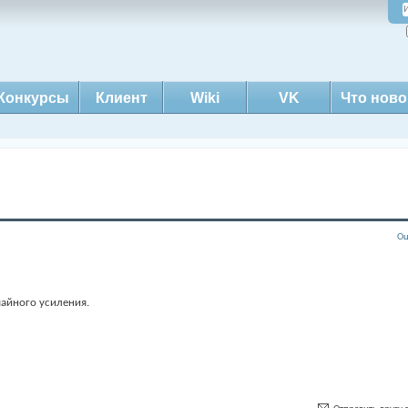
Конкурсы
Клиент
Wiki
VK
Что ново
Оц
чайного усиления.