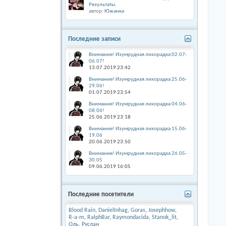
Результаты.
автор:
Южанка
Последние записи
Внимание! Изумрудная лихорадка 02.07-
06.07!
13.07.2019
23:42
Внимание! Изумрудная лихорадка 25.06-
29.06!
01.07.2019
23:54
Внимание! Изумрудная лихорадка 04.06-
08.06!
25.06.2019
23:18
Внимание! Изумрудная лихорадка 15.06-
19.06
20.06.2019
23:50
Внимание! Изумрудная лихорадка 26.05-
30.05
09.06.2019
16:05
Последние посетители
Blood Rain
,
DanielInhag
,
Goras
,
Josephhow
,
R-a-m
,
RalphBar
,
Raymondacida
,
Stanok_lit
,
Оль
,
Руслан