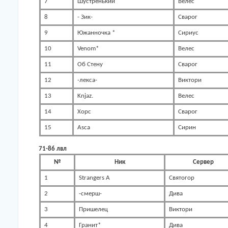
7
Шустренький
Велес
8
- Зик-
Сварог
9
Южанночка *
Сириус
10
Venom*
Велес
11
Об Стену
Сварог
12
-лекса-
Виктори
13
Knjaz.
Велес
14
Xopc
Сварог
15
Asca
Сирин
71-86 лвл
№
Ник
Сервер
1
Strangers A
Святогор
2
-смерш-
Дива
3
Пришелец
Виктори
4
Гранит*
Дива