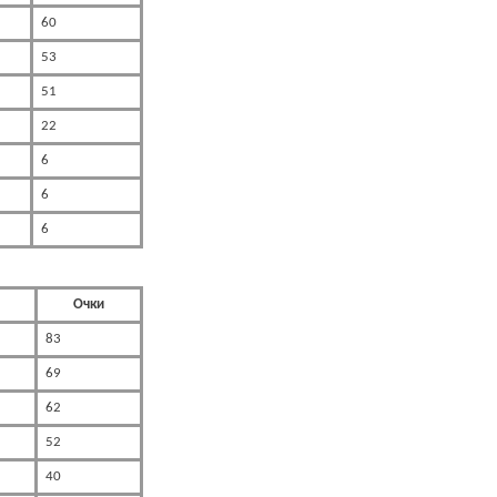
60
53
51
22
6
6
6
Очки
83
69
62
52
40