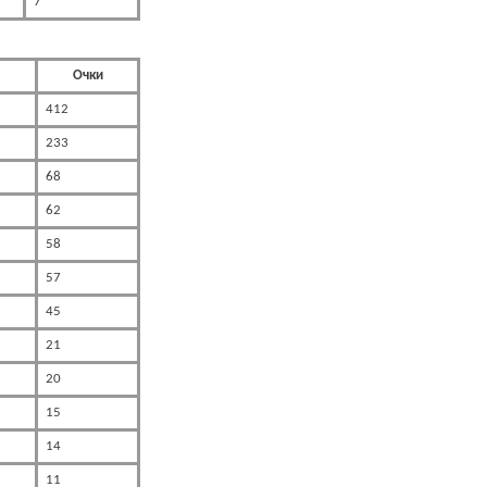
7
Очки
412
233
68
62
58
57
45
21
20
15
14
11