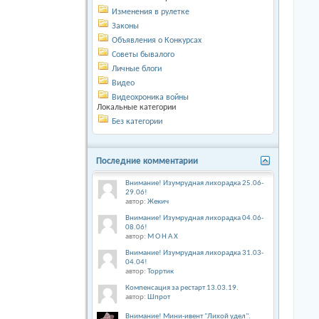
Изменения в рулетке
Законы
Объявления о Конкурсах
Советы бывалого
Личные блоги
Видео
Видеохроника войны
Локальные категории
Без категории
Последние комментарии
Внимание! Изумрудная лихорадка 25.06-
29.06!
автор:
Жекич
Внимание! Изумрудная лихорадка 04.06-
08.06!
автор:
М О Н А Х
Внимание! Изумрудная лихорадка 31.03-
04.04!
автор:
Торртик
Компенсация за рестарт 13.03.19.
автор:
Шпрот
Внимание! Мини-ивент "Лихой удел".