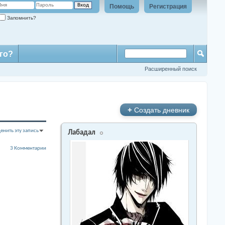
Помощь
Регистрация
Запомнить?
го?
Расширенный поиск
+
Создать дневник
енить эту запись
Лабадал
3 Комментарии