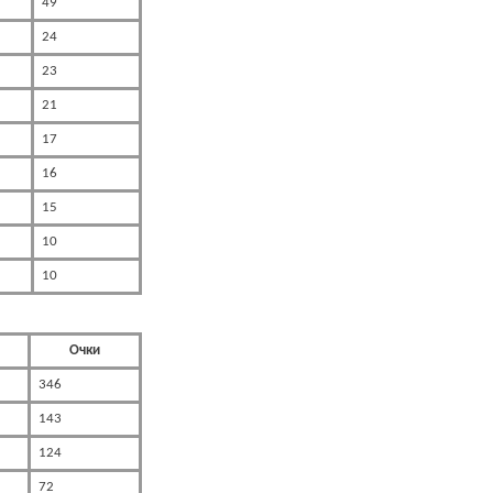
49
24
23
21
17
16
15
10
10
Очки
346
143
124
72