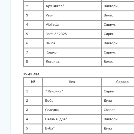
2
Арх-ангел*
Виктори
3
Рвач
Велес
4
Violletta
Сириус
5
Гость332325
Сирин
6
Ванга.
Виктори
7
Кошко
Сириус
8
Леголаз.
Велес
35-43 лвл
№
Ник
Сервер
1
* Куколка*
Сирин
2
Боба
Дива
3
Селедка
Сварог
4
Саламандра*
Виктори
5
Буба*
Дива