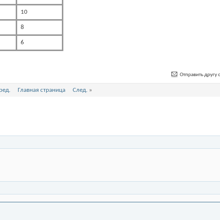
10
8
6
Отправить другу с
ред.
Главная страница
След.
»