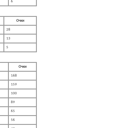
6
Очки
28
13
5
Очки
168
159
100
89
65
56