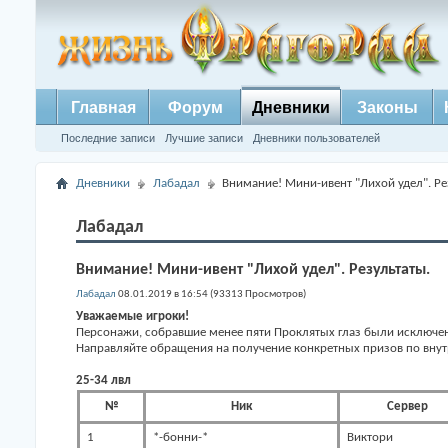
Главная
Форум
Дневники
Законы
Последние записи
Лучшие записи
Дневники пользователей
Дневники
Лабадал
Внимание! Мини-ивент "Лихой удел". Ре
Лабадал
Внимание! Мини-ивент "Лихой удел". Результаты.
Лабадал
08.01.2019 в 16:54 (93313 Просмотров)
Уважаемые игроки!
Персонажи, собравшие менее пяти Проклятых глаз были исключен
Направляйте обращения на получение конкретных призов по внут
25-34 лвл
№
Ник
Сервер
1
*-бонни-*
Виктори