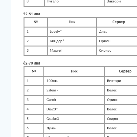
8
Пугало
Виктори
52-61 лвл
№
Ник
Сервер
1
Lovely*
Дива
2
Киндер*
Орион
3
Maxvell
Сириус
62-70 лвл
№
Ник
Сервер
1
100ять
Виктори
2
Salem -
Велес
3
Gamb
Орион
4
Dia23*
Велес
5
Quake3
Сварог
6
Луна-
Велес