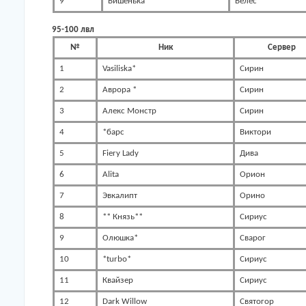
9
Вишенька
Велес
95-100 лвл
№
Ник
Сервер
1
Vasiliska*
Сирин
2
Аврора *
Сирин
3
Алекс Монстр
Сирин
4
*барс
Виктори
5
Fiery Lady
Дива
6
Alita
Орион
7
Эвкалипт
Орино
8
** Князь**
Сириус
9
Олюшка*
Сварог
10
*turbo*
Сириус
11
Квайзер
Сириус
12
Dark Willow
Святогор