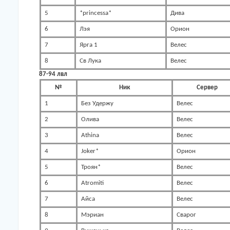
5
*princessa*
Дива
6
Лэя
Орион
7
Ярга 1
Велес
8
Св Лука
Велес
87-94 лвл
№
Ник
Сервер
1
Без Удержу
Велес
2
Олива
Велес
3
Athina
Велес
4
Joker*
Орион
5
Троян*
Велес
6
Atromiti
Велес
7
Айса
Велес
8
Мэриан
Сварог