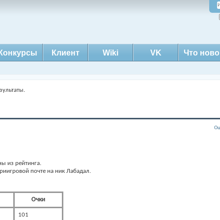
Конкурсы
Клиент
Wiki
VK
Что ново
зультаты.
Оц
ы из рейтинга.
риигровой почте на ник Лабадал.
Очки
101