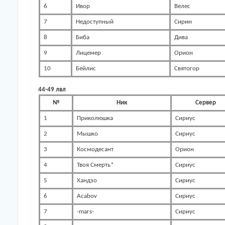
6
Ивор
Велес
7
Недоступный
Сирин
8
Биба
Дива
9
Лицемер
Орион
10
Бейлис
Святогор
44-49 лвл
№
Ник
Сервер
1
Приколюшка
Сириус
2
Мышко
Сириус
3
Космодесант
Орион
4
Твоя Смерть*
Сириус
5
Хандзо
Сириус
6
Acabov
Сириус
7
-mars-
Сириус