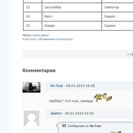
13
Lacoustiqe
Святогор
14
Бесс-
Сварог
15
Кэрри
Сириус
Метки:
мини-ивент
Категории
Объявления о Конкурсах
«
П
Комментарии
No Fear
-
08.01.2019
16:58
Vasiliska* 412 глаз, жжёшш
Alastor
-
09.01.2019
22:50
Сообщение от
No Fear