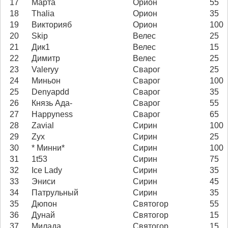
17
Марта
Орион
55
18
Thalia
Орион
35
19
Викторияб
Орион
100
20
Skip
Велес
25
21
Дик1
Велес
15
22
Димитр
Велес
25
23
Valeryy
Сварог
25
24
Миньон
Сварог
100
25
Denyapdd
Сварог
35
26
Князь Ада-
Сварог
55
27
Happyness
Сварог
65
28
Zavial
Сирин
100
29
Zyx
Сирин
25
30
* Минни*
Сирин
100
31
1t53
Сирин
75
32
Ice Lady
Сирин
35
33
Эниси
Сирин
45
34
Патрульный
Сирин
35
35
Дюпон
Святогор
55
36
Дунай
Святогор
15
37
Милада
Святогор
15