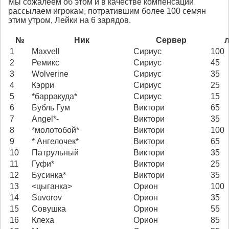
Мы сожалеем об этом и в качестве компенсации
рассылаем игрокам, потратившим более 100 семян
этим утром, Лейки на 6 зарядов.
№
Ник
Сервер
1
Maxvell
Сириус
100
2
Ремикс
Сириус
45
3
Wolverine
Сириус
35
4
Кэрри
Сириус
25
5
*барракуда*
Сириус
15
6
Бубль Гум
Виктори
65
7
Angel*-
Виктори
35
8
*молотобой*
Виктори
100
9
* Ангелочек*
Виктори
65
10
Патрульный
Виктори
35
11
Гуфи*
Виктори
25
12
Бусинка*
Виктори
35
13
<цыганка>
Орион
100
14
Suvorov
Орион
35
15
Совушка
Орион
55
16
Клеха
Орион
85