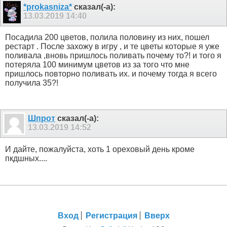
*prokasniza*
сказал(-а):
13.03.2019
14:40
Посадила 200 цветов, полила половину из них, пошел
рестарт . После захожу в игру , и те цветы которые я уже
поливала ,вновь пришлось поливать почему то?! и того я
потеряла 100 минимум цветов из за того что мне
пришлось повторно поливать их. и почему тогда я всего
получила 35?!
Шпрот
сказал(-а):
13.03.2019
14:52
И дайте, пожалуйста, хоть 1 ореховый день кроме
пкдшных....
Вход
Регистрация
Вверх