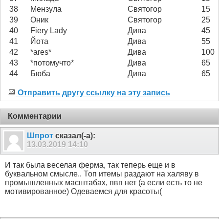
38
Мензула
Святогор
15
39
Оник
Святогор
25
40
Fiery Lady
Дива
45
41
Йота
Дива
55
42
*ares*
Дива
100
43
*потомучто*
Дива
65
44
Бюба
Дива
65
Отправить другу ссылку на эту запись
Комментарии
Шпрот
сказал(-а):
13.03.2019
14:10
И так была веселая ферма, так теперь еще и в
буквальном смысле.. Топ итемы раздают на халяву в
промышленных масштабах, пвп нет (а если есть то не
мотивированное) Одеваемся для красоты(