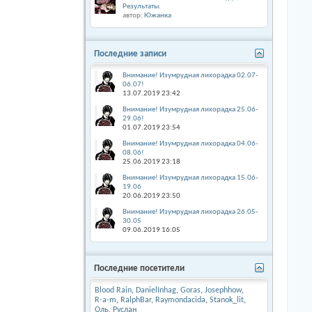
Результаты.
автор:
Южанка
Последние записи
Внимание! Изумрудная лихорадка 02.07-
06.07!
13.07.2019
23:42
Внимание! Изумрудная лихорадка 25.06-
29.06!
01.07.2019
23:54
Внимание! Изумрудная лихорадка 04.06-
08.06!
25.06.2019
23:18
Внимание! Изумрудная лихорадка 15.06-
19.06
20.06.2019
23:50
Внимание! Изумрудная лихорадка 26.05-
30.05
09.06.2019
16:05
Последние посетители
Blood Rain
,
DanielInhag
,
Goras
,
Josephhow
,
R-a-m
,
RalphBar
,
Raymondacida
,
Stanok_lit
,
Оль
,
Руслан