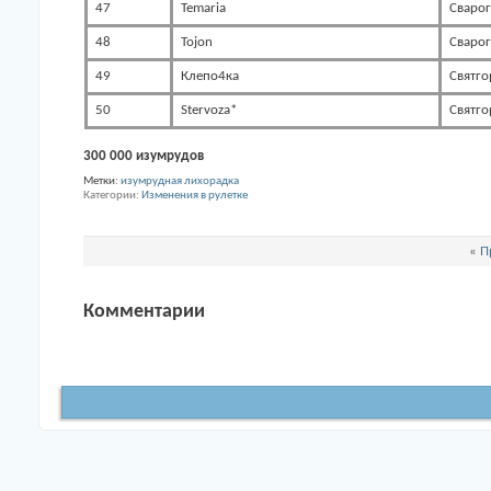
47
Temaria
Сварог
48
Tojon
Сварог
49
Клепо4ка
Святго
50
Stervoza*
Святго
300 000 изумрудов
Метки:
изумрудная лихорадка
Категории
Изменения в рулетке
«
П
Комментарии