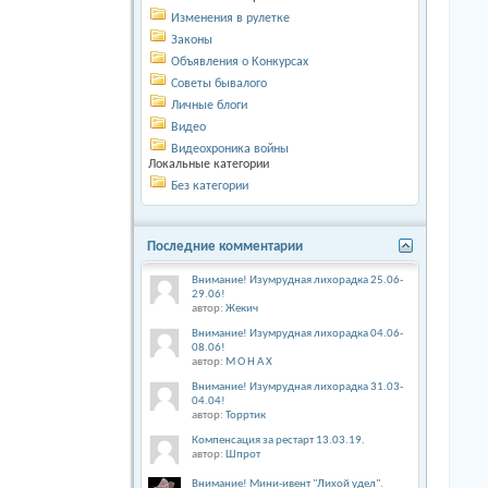
Изменения в рулетке
Законы
Объявления о Конкурсах
Советы бывалого
Личные блоги
Видео
Видеохроника войны
Локальные категории
Без категории
Последние комментарии
Внимание! Изумрудная лихорадка 25.06-
29.06!
автор:
Жекич
Внимание! Изумрудная лихорадка 04.06-
08.06!
автор:
М О Н А Х
Внимание! Изумрудная лихорадка 31.03-
04.04!
автор:
Торртик
Компенсация за рестарт 13.03.19.
автор:
Шпрот
Внимание! Мини-ивент "Лихой удел".