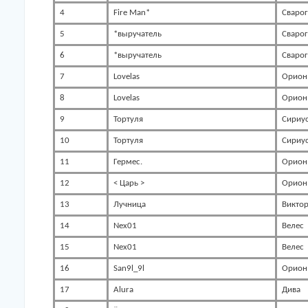
4
Fire Man*
Сварог
5
*выручатель
Сварог
6
*выручатель
Сварог
7
Lovelas
Орион
8
Lovelas
Орион
9
Тортуля
Сириу
10
Тортуля
Сириу
11
Гермес.
Орион
12
< Царь >
Орион
13
Лучница
Викто
14
Nex01
Велес
15
Nex01
Велес
16
San9l_9l
Орион
17
Alura
Дива