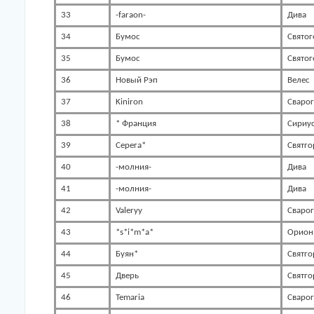
33
-faraon-
Дива
34
Бумос
Святог
35
Бумос
Святог
36
Новый Рэп
Велес
37
Kiniron
Сварог
38
* Франция
Сириу
39
Серега*
Святго
40
-молния-
Дива
41
-молния-
Дива
42
Valeryy
Сварог
43
*s*i*m*a*
Орион
44
Буян*
Святго
45
Дверь
Святго
46
Temaria
Сварог