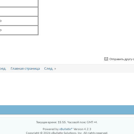
р
р
Отправить другу с
ред.
Главная страница
След.
»
Текущее время:
15:55
. Часовой пояс GMT +4.
Powered by
vBulletin®
Version 4.2.3
Copyright © 2026 vBulletin Solutions, Inc. All rights reserved.