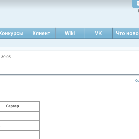
Конкурсы
Клиент
Wiki
VK
Что ново
-30.05
Оц
Сервер
с