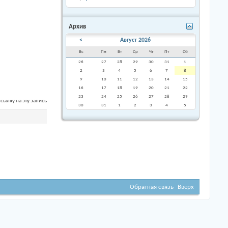
Архив
<
Август 2026
Вс
Пн
Вт
Ср
Чт
Пт
Сб
26
27
28
29
30
31
1
2
3
4
5
6
7
8
9
10
11
12
13
14
15
16
17
18
19
20
21
22
23
24
25
26
27
28
29
сылку на эту запись
30
31
1
2
3
4
5
Обратная связь
Вверх