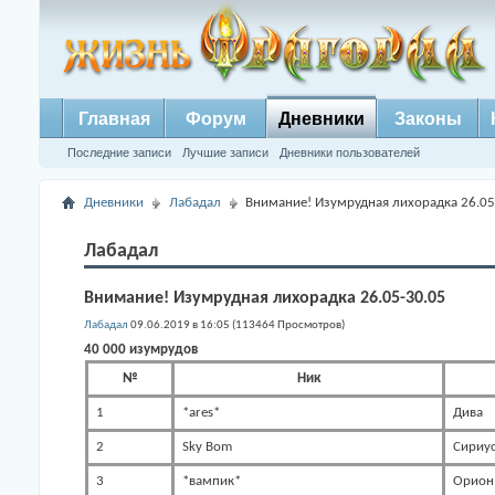
Главная
Форум
Дневники
Законы
Последние записи
Лучшие записи
Дневники пользователей
Дневники
Лабадал
Внимание! Изумрудная лихорадка 26.05
Лабадал
Внимание! Изумрудная лихорадка 26.05-30.05
Лабадал
09.06.2019 в 16:05 (113464 Просмотров)
40 000 изумрудов
№
Ник
1
*ares*
Дива
2
Sky Bom
Сириу
3
*вампик*
Орион