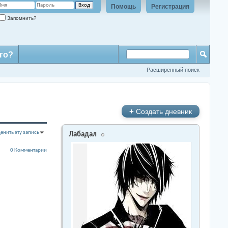
Помощь
Регистрация
Запомнить?
го?
Расширенный поиск
+
Создать дневник
енить эту запись
Лабадал
0 Комментарии