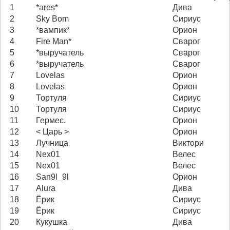
1
*ares*
Дива
2
Sky Bom
Сириус
3
*вампик*
Орион
4
Fire Man*
Сварог
5
*выручатель
Сварог
6
*выручатель
Сварог
7
Lovelas
Орион
8
Lovelas
Орион
9
Тортуля
Сириус
10
Тортуля
Сириус
11
Гермес.
Орион
12
< Царь >
Орион
13
Лучница
Виктори
14
Nex01
Велес
15
Nex01
Велес
16
San9l_9l
Орион
17
Alura
Дива
18
Ёрик
Сириус
19
Ёрик
Сириус
20
Кукушка
Дива