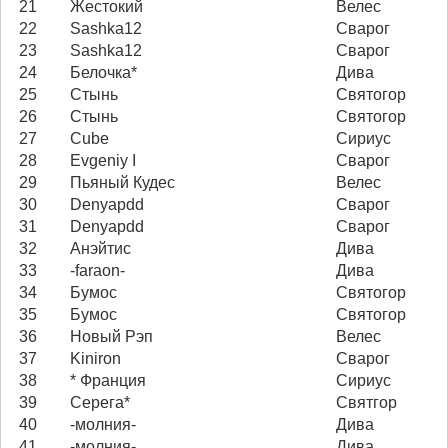
21
Жестокий
Велес
22
Sashka12
Сварог
23
Sashka12
Сварог
24
Белочка*
Дива
25
Стынь
Святогор
26
Стынь
Святогор
27
Cube
Сириус
28
Evgeniy I
Сварог
29
Пьяный Кудес
Велес
30
Denyapdd
Сварог
31
Denyapdd
Сварог
32
Анэйтис
Дива
33
-faraon-
Дива
34
Бумос
Святогор
35
Бумос
Святогор
36
Новый Рэп
Велес
37
Kiniron
Сварог
38
* Франция
Сириус
39
Серега*
Святгор
40
-молния-
Дива
41
-молния-
Дива