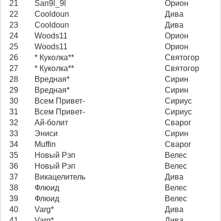
21
San9l_9l
Орион
22
Cooldoun
Дива
23
Cooldoun
Дива
24
Woods11
Орион
25
Woods11
Орион
26
* Куколка**
Святогор
27
* Куколка**
Святогор
28
Вредная*
Сирин
29
Вредная*
Сирин
30
Всем Привет-
Сириус
31
Всем Привет-
Сириус
32
Ай-болит
Сварог
33
Эниси
Сирин
34
Muffin
Сварог
35
Новый Рэп
Велес
36
Новый Рэп
Велес
37
Викацелитель
Дива
38
Флюид
Велес
39
Флюид
Велес
40
Varg*
Дива
41
Varg*
Дива