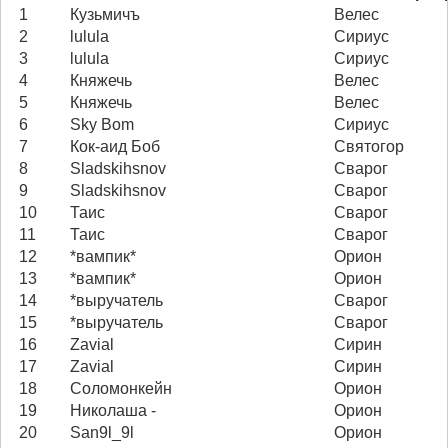
1
Кузьмичъ
Велес
2
lulula
Сириус
3
lulula
Сириус
4
Княжечь
Велес
5
Княжечь
Велес
6
Sky Bom
Сириус
7
Кок-аид Боб
Святогор
8
Sladskihsnov
Сварог
9
Sladskihsnov
Сварог
10
Таис
Сварог
11
Таис
Сварог
12
*вампик*
Орион
13
*вампик*
Орион
14
*выручатель
Сварог
15
*выручатель
Сварог
16
Zavial
Сирин
17
Zavial
Сирин
18
Соломонкейн
Орион
19
Николаша -
Орион
20
San9l_9l
Орион