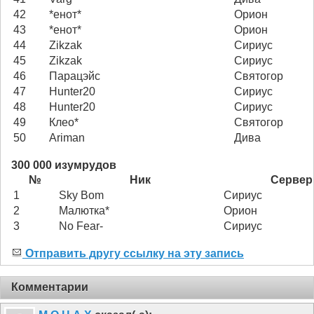
42
*енот*
Орион
43
*енот*
Орион
44
Zikzak
Сириус
45
Zikzak
Сириус
46
Парацэйс
Святогор
47
Hunter20
Сириус
48
Hunter20
Сириус
49
Клео*
Святогор
50
Ariman
Дива
300 000 изумрудов
№
Ник
Сервер
1
Sky Bom
Сириус
2
Малютка*
Орион
3
No Fear-
Сириус
Отправить другу ссылку на эту запись
Комментарии