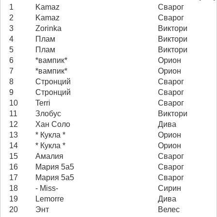
1
Kamaz
Сварог
2
Kamaz
Сварог
3
Zorinka
Виктори
4
Плам
Виктори
5
Плам
Виктори
6
*вампик*
Орион
7
*вампик*
Орион
8
Стронций
Сварог
9
Стронций
Сварог
10
Terri
Сварог
11
Злобус
Виктори
12
Хан Соло
Дива
13
* Кукла *
Орион
14
* Кукла *
Орион
15
Амалия
Сварог
16
Мария 5а5
Сварог
17
Мария 5а5
Сварог
18
- Miss-
Сирин
19
Lemorre
Дива
20
Энт
Велес