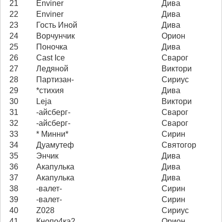
21
Enviner
Дива
22
Enviner
Дива
23
Гость Иной
Дива
24
Ворчунчик
Орион
25
Поночка
Дива
26
Cast Ice
Сварог
27
Ледяной
Виктори
28
Партизан-
Сириус
29
*стихия
Дива
30
Leja
Виктори
31
-айсберг-
Сварог
32
-айсберг-
Сварог
33
* Минни*
Сирин
34
Дуамутеф
Святогор
35
Энчик
Дива
36
Акапулька
Дива
37
Акапулька
Дива
38
-валет-
Сирин
39
-валет-
Сирин
40
Z028
Сириус
41
Кнопо4ка2
Орион