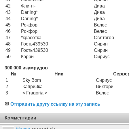
42
Флинт-
Дива
43
Darling*
Дива
44
Darling*
Дива
45
Рокфор
Велес
46
Рокфор
Велес
47
*красотка
Святогор
48
Гость439530
Сирин
49
Гость439530
Сирин
50
Кэрри
Сириус
300 000 изумрудов
№
Ник
Серве
1
Sky Bom
Сириус
2
Капри3ка
Виктори
3
< Fragoria >
Велес
Отправить другу ссылку на эту запись
Комментарии