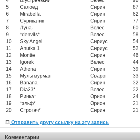
4
Шустренький
Велес
96
5
Салоед
Сирин
87
6
Mirabella
Сирин
82
7
Сурикатик
Сирин
77
8
Луна-
Велес
60
9
*denvils*
Велес
58
10
Sky Angel
Сириус
54
11
Anutka 1
Сириус
52
12
Montte
Сирин
46
13
Igorek
Велес
44
14
Athena
Сирин
39
15
Мультмурман
Сварог
33
16
Banana
Сирин
32
17
Dia23*
Велес
32
18
Ринка*
Орион
24
19
*эльф*
Орион
21
20
Строгач*
Сирин
21
Отправить другу ссылку на эту запись
Комментарии