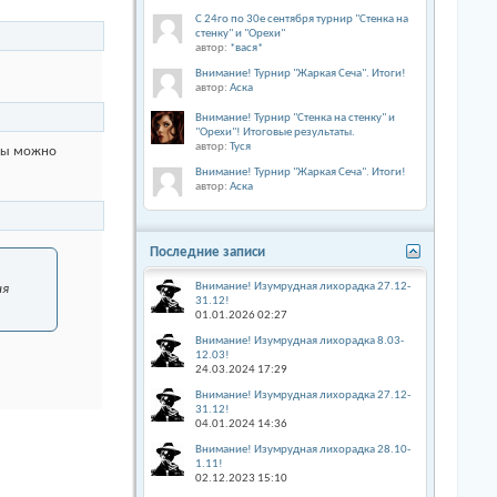
С 24го по 30е сентября турнир "Стенка на
стенку" и "Орехи"
автор:
*вася*
Внимание! Турнир "Жаркая Сеча". Итоги!
автор:
Аска
Внимание! Турнир "Стенка на стенку" и
"Орехи"! Итоговые результаты.
автор:
Туся
обы можно
Внимание! Турнир "Жаркая Сеча". Итоги!
автор:
Аска
Последние записи
Внимание! Изумрудная лихорадка 27.12-
ня
31.12!
01.01.2026
02:27
Внимание! Изумрудная лихорадка 8.03-
12.03!
24.03.2024
17:29
Внимание! Изумрудная лихорадка 27.12-
31.12!
04.01.2024
14:36
Внимание! Изумрудная лихорадка 28.10-
1.11!
02.12.2023
15:10