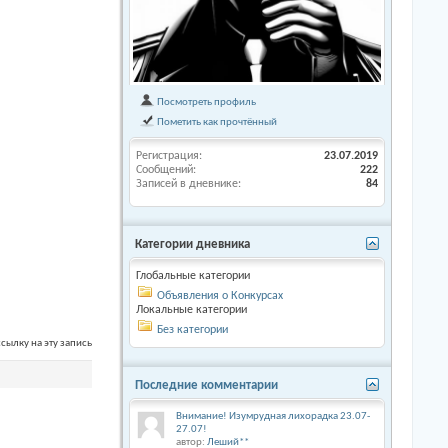
Посмотреть профиль
Пометить как прочтённый
Регистрация
23.07.2019
Сообщений
222
Записей в дневнике
84
Категории дневника
Глобальные категории
Объявления о Конкурсах
Локальные категории
Без категории
сылку на эту запись
Последние комментарии
Внимание! Изумрудная лихорадка 23.07-
27.07!
автор:
Леший**