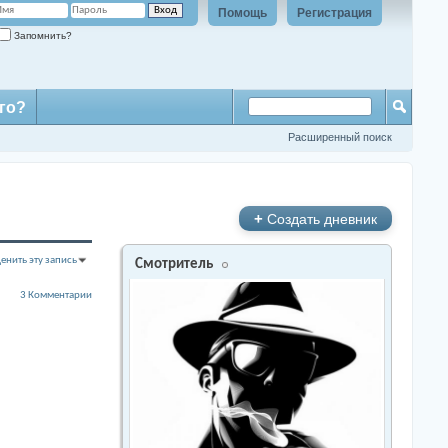
Помощь
Регистрация
Запомнить?
го?
Расширенный поиск
+
Создать дневник
енить эту запись
Смотритель
3 Комментарии