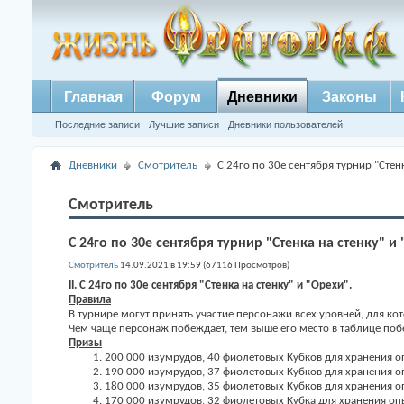
Главная
Форум
Дневники
Законы
Последние записи
Лучшие записи
Дневники пользователей
Дневники
Смотритель
С 24го по 30е сентября турнир "Стен
Смотритель
С 24го по 30е сентября турнир "Стенка на стенку" и
Смотритель
14.09.2021 в 19:59 (67116 Просмотров)
II. С 24го по 30е сентября "Стенка на стенку" и "Орехи".
Правила
В турнире могут принять участие персонажи всех уровней, для ко
Чем чаще персонаж побеждает, тем выше его место в таблице поб
Призы
200 000 изумрудов, 40 фиолетовых Кубков для хранения о
190 000 изумрудов, 37 фиолетовых Кубков для хранения о
180 000 изумрудов, 35 фиолетовых Кубков для хранения о
170 000 изумрудов, 32 фиолетовых Кубка для хранения оп