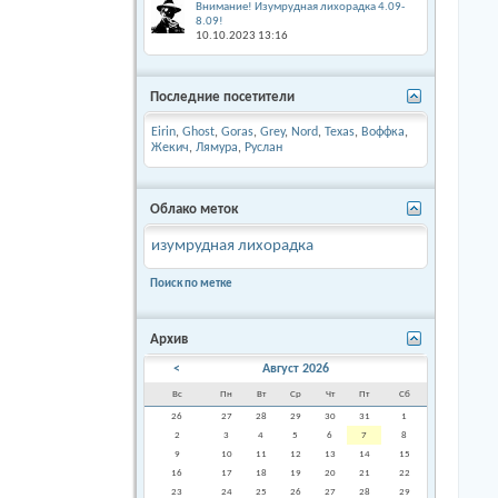
Внимание! Изумрудная лихорадка 4.09-
8.09!
10.10.2023
13:16
Последние посетители
Eirin
,
Ghost
,
Goras
,
Grey
,
Nord
,
Texas
,
Воффка
,
Жекич
,
Лямура
,
Руслан
Облако меток
изумрудная лихорадка
Поиск по метке
Архив
<
Август 2026
Вс
Пн
Вт
Ср
Чт
Пт
Сб
26
27
28
29
30
31
1
2
3
4
5
6
7
8
9
10
11
12
13
14
15
16
17
18
19
20
21
22
23
24
25
26
27
28
29