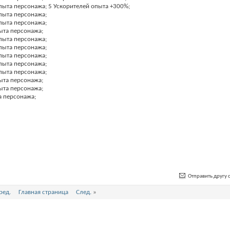
пыта персонажа; 5 Ускорителей опыта +300%;
пыта персонажа;
пыта персонажа;
ыта персонажа;
пыта персонажа;
пыта персонажа;
пыта персонажа;
пыта персонажа;
пыта персонажа;
ыта персонажа;
ыта персонажа;
а персонажа;
Отправить другу с
ред.
Главная страница
След.
»