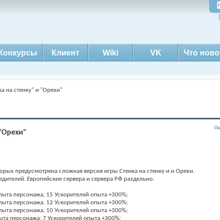
Конкурсы
Клиент
Wiki
VK
Что ново
ка на стенку" и "Орехи"
Оц
 "Орехи"
торых предусмотрена сложная версия игры Стенка на стенку и и Орехи.
едителей. Европейские сервера и сервера РФ раздельно.
пыта персонажа, 15 Ускорителей опыта +300%;
пыта персонажа, 12 Ускорителей опыта +300%;
пыта персонажа, 10 Ускорителей опыта +300%;
ыта персонажа; 7 Ускорителей опыта +300%;