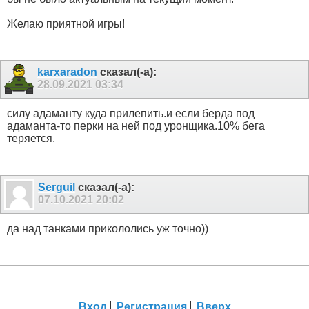
Желаю приятной игры!
karxaradon
сказал(-а):
28.09.2021
03:34
силу адаманту куда прилепить.и если берда под
адаманта-то перки на ней под уронщика.10% бега
теряется.
Serguil
сказал(-а):
07.10.2021
20:02
да над танками прикололись уж точно))
Вход
Регистрация
Вверх