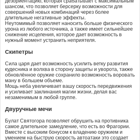
дезориентацию, которая срабатывает с максимальным
шансом, что позволяет берсерку возможности для
совершений новых комбинаций через более
длительные негативные эффекты.
Неутомимый позволяет наносить больше физического
урона из любого источника, а также имеет сильнейшее
снижение исцеления, которое дает возможность в
нужный момент устранить неприятеля.
Скипетры
Сила царя дает возможность усилить ветку развития
кудесника и волхва в сторону защиты и уворота, также
обновлённое оружие сохранило возможность воровать
ману в большем объеме.
Мощь неба увеличивает вашу скорость передвижения
и усиливает заклинания магии жизни, делая вас
незаменимым в любой группе.
Двуручные мечи
Булат Святогора позволяет обрушить на противника
самое длительное замедление, что есть во Фрагории.
Вместе с высоким бонусом к владению оружием и
умением на быструю скорость автоатаки это создает