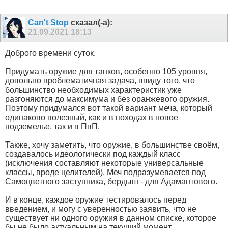
Can't Stop
сказал(-а):
21.09.2021
18:13
Доброго времени суток.
Придумать оружие для танков, особенно 105 уровня,
довольно проблематичная задача, ввиду того, что
большинство необходимых характеристик уже
разгоняются до максимума и без оранжевого оружия.
Поэтому придумался вот такой вариант меча, который
одинаково полезный, как и в походах в новое
подземелье, так и в ПвП.
Также, хочу заметить, что оружие, в большинстве своём,
создавалось идеологически под каждый класс
(исключения составляют некоторые универсальные
классы, вроде целителей). Меч подразумевается под
Самоцветного заступника, бердыш - для Адамантового.
И в конце, каждое оружие тестировалось перед
введением, и могу с уверенностью заявить, что не
существует ни одного оружия в данном списке, которое
бы не было актуальным на текущий момент.