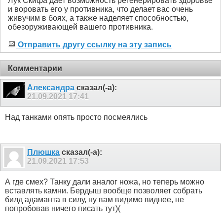
Лук Скифа дает возможность регенерировать здоровье
и воровать его у противника, что делает вас очень
живучим в боях, а также наделяет способностью,
обезоруживающей вашего противника.
Отправить другу ссылку на эту запись
Комментарии
Александра
сказал(-а):
21.09.2021
17:41
Над танками опять просто посмеялись
Плюшка
сказал(-а):
21.09.2021
17:53
А где смех? Танку дали аналог ножа, но теперь можно
вставлять камни. Бердыш вообще позволяет собрать
билд адаманта в силу, ну вам видимо виднее, не
попробовав ничего писать тут)(