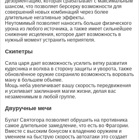
дезориентацию, которая срабатывает с максимальным
шансом, что позволяет берсерку возможности для
совершений новых комбинаций через более
длительные негативные эффекты.
Неутомимый позволяет наносить больше физического
урона из любого источника, а также имеет сильнейшее
снижение исцеления, которое дает возможность в
нужный момент устранить неприятеля.
Скипетры
Сила царя дает возможность усилить ветку развития
кудесника и волхва в сторону защиты и уворота, также
обновлённое оружие сохранило возможность воровать
ману в большем объеме.
Мощь неба увеличивает вашу скорость передвижения
и усиливает заклинания магии жизни, делая вас
незаменимым в любой группе.
Двуручные мечи
Булат Святогора позволяет обрушить на противника
самое длительное замедление, что есть во Фрагории.
Вместе с высоким бонусом к владению оружием и
умением на быструю скорость автоатаки это создает