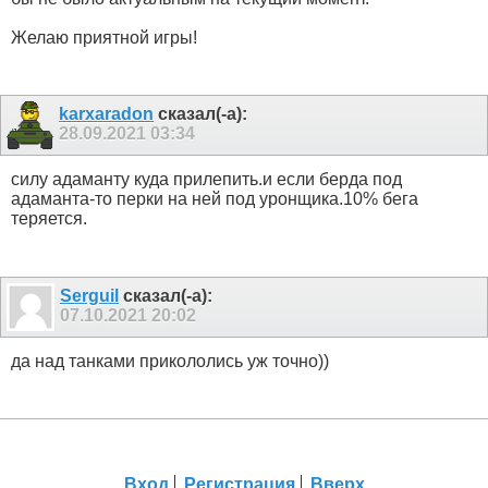
Желаю приятной игры!
karxaradon
сказал(-а):
28.09.2021
03:34
силу адаманту куда прилепить.и если берда под
адаманта-то перки на ней под уронщика.10% бега
теряется.
Serguil
сказал(-а):
07.10.2021
20:02
да над танками прикололись уж точно))
Вход
Регистрация
Вверх