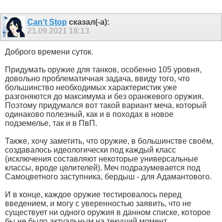
Can't Stop
сказал(-а):
21.09.2021
18:13
Доброго времени суток.
Придумать оружие для танков, особенно 105 уровня,
довольно проблематичная задача, ввиду того, что
большинство необходимых характеристик уже
разгоняются до максимума и без оранжевого оружия.
Поэтому придумался вот такой вариант меча, который
одинаково полезный, как и в походах в новое
подземелье, так и в ПвП.
Также, хочу заметить, что оружие, в большинстве своём,
создавалось идеологически под каждый класс
(исключения составляют некоторые универсальные
классы, вроде целителей). Меч подразумевается под
Самоцветного заступника, бердыш - для Адамантового.
И в конце, каждое оружие тестировалось перед
введением, и могу с уверенностью заявить, что не
существует ни одного оружия в данном списке, которое
бы не было актуальным на текущий момент.