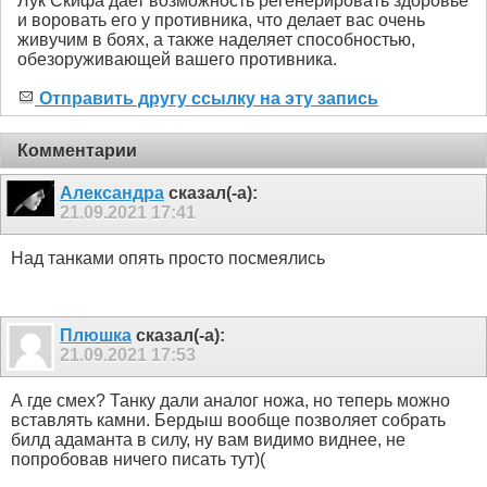
Лук Скифа дает возможность регенерировать здоровье
и воровать его у противника, что делает вас очень
живучим в боях, а также наделяет способностью,
обезоруживающей вашего противника.
Отправить другу ссылку на эту запись
Комментарии
Александра
сказал(-а):
21.09.2021
17:41
Над танками опять просто посмеялись
Плюшка
сказал(-а):
21.09.2021
17:53
А где смех? Танку дали аналог ножа, но теперь можно
вставлять камни. Бердыш вообще позволяет собрать
билд адаманта в силу, ну вам видимо виднее, не
попробовав ничего писать тут)(