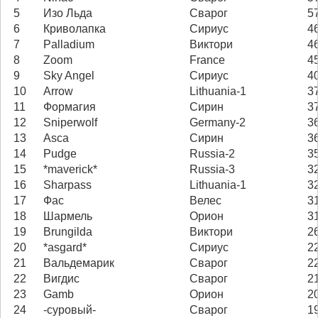
5
Изо Льда
Сварог
5
6
Криволапка
Сириус
4
7
Palladium
Виктори
4
8
Zoom
France
4
9
Sky Angel
Сириус
4
10
Arrow
Lithuania-1
3
11
Формагия
Сирин
3
12
Sniperwolf
Germany-2
3
13
Asca
Сирин
3
14
Pudge
Russia-2
3
15
*maverick*
Russia-3
3
16
Sharpass
Lithuania-1
3
17
Фас
Велес
3
18
Шармель
Орион
3
19
Brungilda
Виктори
2
20
*asgard*
Сириус
2
21
Вальдемарик
Сварог
2
22
Вигдис
Сварог
2
23
Gamb
Орион
2
24
-суровый-
Сварог
1