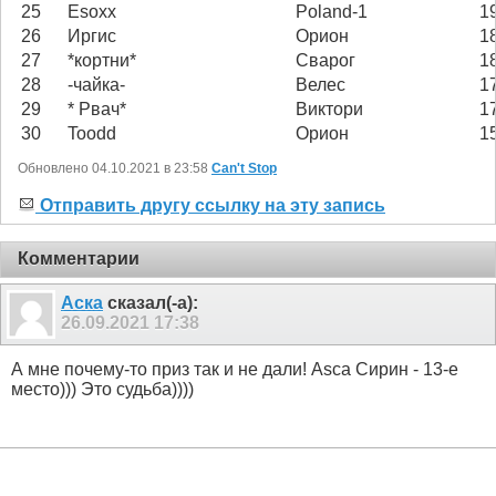
25
Esoxx
Poland-1
1
26
Иргис
Орион
1
27
*кортни*
Сварог
1
28
-чайка-
Велес
1
29
* Рвач*
Виктори
1
30
Toodd
Орион
1
Обновлено 04.10.2021 в 23:58
Can't Stop
Отправить другу ссылку на эту запись
Комментарии
Аска
сказал(-а):
26.09.2021
17:38
А мне почему-то приз так и не дали! Asca Сирин - 13-е
место))) Это судьба))))