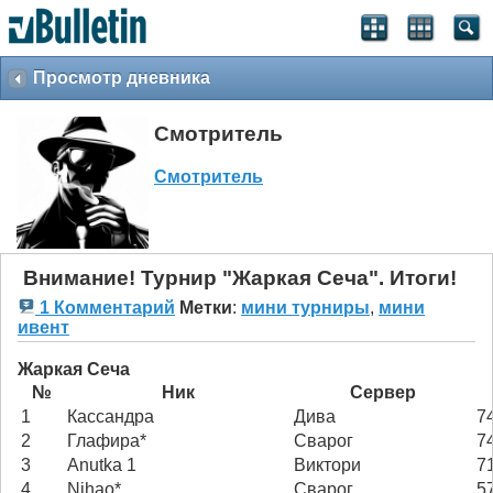
Просмотр дневника
Смотритель
Смотритель
Внимание! Турнир "Жаркая Сеча". Итоги!
1 Комментарий
Метки
:
мини турниры
,
мини
ивент
Жаркая Сеча
№
Ник
Сервер
1
Кассандра
Дива
7
2
Глафира*
Сварог
7
3
Anutka 1
Виктори
7
4
Nihao*
Сварог
5