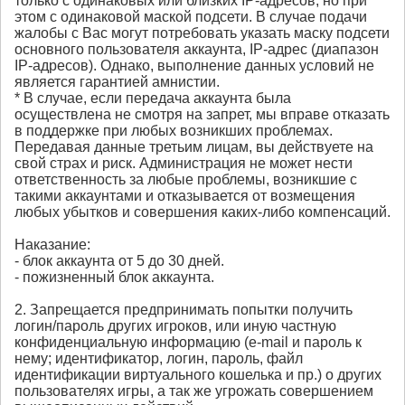
только с одинаковых или близких IP-адресов, но при
этом с одинаковой маской подсети. В случае подачи
жалобы с Вас могут потребовать указать маску подсети
основного пользователя аккаунта, IP-адрес (диапазон
IP-адресов). Однако, выполнение данных условий не
является гарантией амнистии.
* В случае, если передача аккаунта была
осуществлена не смотря на запрет, мы вправе отказать
в поддержке при любых возникших проблемах.
Передавая данные третьим лицам, вы действуете на
свой страх и риск. Администрация не может нести
ответственность за любые проблемы, возникшие с
такими аккаунтами и отказывается от возмещения
любых убытков и совершения каких-либо компенсаций.
Наказание:
- блок аккаунта от 5 до 30 дней.
- пожизненный блок аккаунта.
2. Запрещается предпринимать попытки получить
логин/пароль других игроков, или иную частную
конфиденциальную информацию (e-mail и пароль к
нему; идентификатор, логин, пароль, файл
идентификации виртуального кошелька и пр.) о других
пользователях игры, а так же угрожать совершением