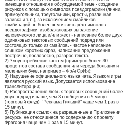
имеющие отношения к обсуждаемой теме - создание
рисунков с помощью символов псевдографики (линии,
прямоугольники, треугольники, кресты, различная
заливка и т. п.), за исключением смайликов -
комбинаций не более чем из четырёх символов
псевдографики, изображающих выражение
человеческого лица и/или жест - написание более двух
одинаковых текстовых сообщений подряд или
состоящих только из смайлов. - частое написание
слишком коротких фраз, написание предложения
построчно, пословесно, разброс текста.
2) Злоупотребление капсом (примерно более 30
процентов состава сообщения или череда больших и
маленьких букв, например – ФрАгОрИя);
3) Нарушение официального языка чата. Языком игры
является русский язык. Допускается использование
транслитерации;
4) Распространение любых торговых сообщений более
двух подряд и чаще, чем 3 сообщения в 5 минут
(торговый флуд). "Реклама Гильдий” чаще чем 1 раз в
15 минут.
5) Публикация ссылок на разрешенные в Приложении
ресурсы не относящиеся по содержанию к проекту
Фрагория чаще чем 1 раз в 15 минут.