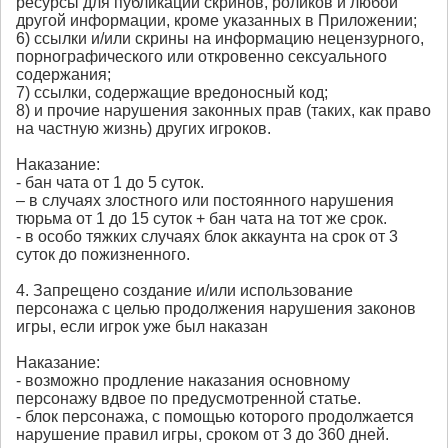
ресурсы для публикации скринов, роликов и любой
другой информации, кроме указанных в Приложении;
6) ссылки и/или скрины на информацию нецензурного,
порнографического или откровенно сексуального
содержания;
7) ссылки, содержащие вредоносный код;
8) и прочие нарушения законных прав (таких, как право
на частную жизнь) других игроков.
Наказание:
- бан чата от 1 до 5 суток.
– в случаях злостного или постоянного нарушения
тюрьма от 1 до 15 суток + бан чата на тот же срок.
- в особо тяжких случаях блок аккаунта на срок от 3
суток до пожизненного.
4. Запрещено создание и/или использование
персонажа с целью продолжения нарушения законов
игры, если игрок уже был наказан
Наказание:
- возможно продление наказания основному
персонажу вдвое по предусмотренной статье.
- блок персонажа, с помощью которого продолжается
нарушение правил игры, сроком от 3 до 360 дней.