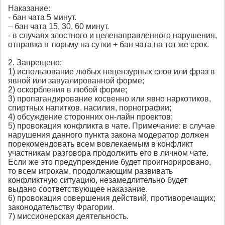
Наказание:
- бан чата 5 минут.
– бан чата 15, 30, 60 минут.
- в случаях злостного и целенаправленного нарушения,
отправка в тюрьму на сутки + бан чата на тот же срок.
2. Запрещено:
1) использование любых нецензурных слов или фраз в
явной или завуалированной форме;
2) оскорбления в любой форме;
3) пропагандирование косвенно или явно наркотиков,
спиртных напитков, насилия, порнографии;
4) обсуждение сторонних он-лайн проектов;
5) провокация конфликта в чате. Примечание: в случае
нарушения данного пункта закона модератор должен
порекомендовать всем вовлекаемым в конфликт
участникам разговора продолжить его в личном чате.
Если же это предупреждение будет проигнорировано,
то всем игрокам, продолжающим развивать
конфликтную ситуацию, незамедлительно будет
выдано соответствующее наказание.
6) провокация совершения действий, противоречащих;
законодательству Фрагории.
7) миссионерская деятельность.