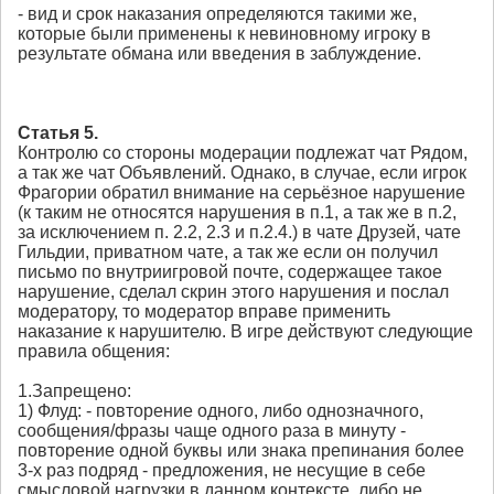
- вид и срок наказания определяются такими же,
которые были применены к невиновному игроку в
результате обмана или введения в заблуждение.
Статья 5.
Контролю со стороны модерации подлежат чат Рядом,
а так же чат Объявлений. Однако, в случае, если игрок
Фрагории обратил внимание на серьёзное нарушение
(к таким не относятся нарушения в п.1, а так же в п.2,
за исключением п. 2.2, 2.3 и п.2.4.) в чате Друзей, чате
Гильдии, приватном чате, а так же если он получил
письмо по внутриигровой почте, содержащее такое
нарушение, сделал скрин этого нарушения и послал
модератору, то модератор вправе применить
наказание к нарушителю. В игре действуют следующие
правила общения:
1.Запрещено:
1) Флуд: - повторение одного, либо однозначного,
сообщения/фразы чаще одного раза в минуту -
повторение одной буквы или знака препинания более
3-х раз подряд - предложения, не несущие в себе
смысловой нагрузки в данном контексте, либо не