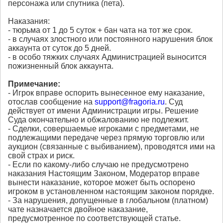
персонажа или спутника (пета).
Наказания:
- тюрьма от 1 до 5 суток + бан чата на тот же срок.
- в случаях злостного или постоянного нарушения блок
аккаунта от суток до 5 дней.
- в особо тяжких случаях Администрацией выносится
пожизненный блок аккаунта.
Примечание:
- Игрок вправе оспорить вынесенное ему наказание,
отослав сообщение на
support@fragoria.ru
. Суд
действует от имени Администрации игры. Решение
Суда окончательно и обжалованию не подлежит.
- Сделки, совершаемые игроками с предметами, не
подлежащими передаче через прямую торговлю или
аукцион (связанные с выбиванием), проводятся ими на
свой страх и риск.
- Если по какому-либо случаю не предусмотрено
наказания Настоящим Законом, Модератор вправе
вынести наказание, которое может быть оспорено
игроком в установленном настоящим законом порядке.
- За нарушения, допущенные в глобальном (платном)
чате назначается двойное наказание,
предусмотренное по соответствующей статье.