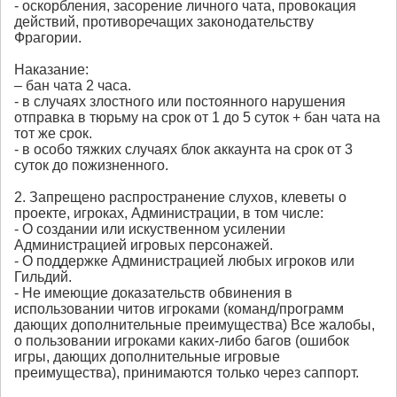
- оскорбления, засорение личного чата, провокация
действий, противоречащих законодательству
Фрагории.
Наказание:
– бан чата 2 часа.
- в случаях злостного или постоянного нарушения
отправка в тюрьму на срок от 1 до 5 суток + бан чата на
тот же срок.
- в особо тяжких случаях блок аккаунта на срок от 3
суток до пожизненного.
2. Запрещено распространение слухов, клеветы о
проекте, игроках, Администрации, в том числе:
- О создании или искуственном усилении
Администрацией игровых персонажей.
- О поддержке Администрацией любых игроков или
Гильдий.
- Не имеющие доказательств обвинения в
использовании читов игроками (команд/программ
дающих дополнительные преимущества) Все жалобы,
о пользовании игроками каких-либо багов (ошибок
игры, дающих дополнительные игровые
преимущества), принимаются только через саппорт.