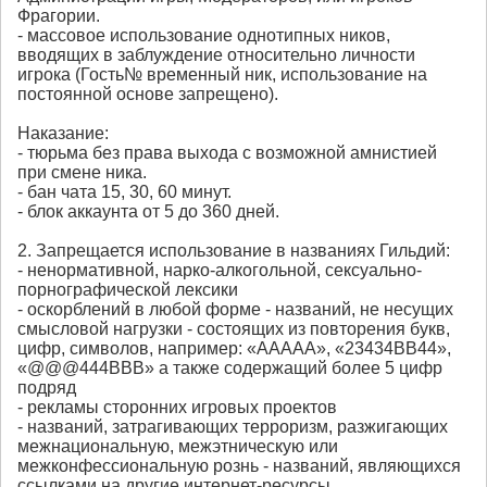
Фрагории.
- массовое использование однотипных ников,
вводящих в заблуждение относительно личности
игрока (Гость№ временный ник, использование на
постоянной основе запрещено).
Наказание:
- тюрьма без права выхода с возможной амнистией
при смене ника.
- бан чата 15, 30, 60 минут.
- блок аккаунта от 5 до 360 дней.
2. Запрещается использование в названиях Гильдий:
- ненормативной, нарко-алкогольной, сексуально-
порнографической лексики
- оскорблений в любой форме - названий, не несущих
смысловой нагрузки - состоящих из повторения букв,
цифр, символов, например: «ААААА», «23434ВВ44»,
«@@@444ВВВ» а также содержащий более 5 цифр
подряд
- рекламы сторонних игровых проектов
- названий, затрагивающих терроризм, разжигающих
межнациональную, межэтническую или
межконфессиональную рознь - названий, являющихся
ссылками на другие интернет-ресурсы