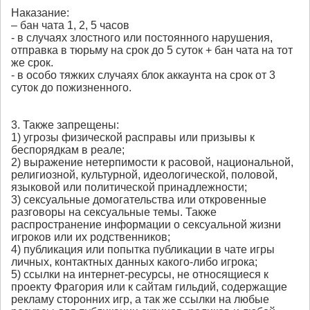
Наказание:
– бан чата 1, 2, 5 часов
- в случаях злостного или постоянного нарушения,
отправка в тюрьму на срок до 5 суток + бан чата на тот
же срок.
- в особо тяжких случаях блок аккаунта на срок от 3
суток до пожизненного.
3. Также запрещены:
1) угрозы физической расправы или призывы к
беспорядкам в реале;
2) выражение нетерпимости к расовой, национальной,
религиозной, культурной, идеологической, половой,
языковой или политической принадлежности;
3) сексуальные домогательства или откровенные
разговоры на сексуальные темы. Также
распространение информации о сексуальной жизни
игроков или их родственников;
4) публикация или попытка публикации в чате игры
личных, контактных данных какого-либо игрока;
5) ссылки на интернет-ресурсы, не относящиеся к
проекту Фрагория или к сайтам гильдий, содержащие
рекламу сторонних игр, а так же ссылки на любые