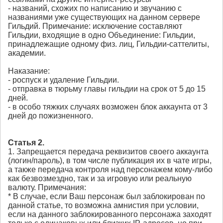
- названий, схожих по написанию и звучанию с
названиями уже существующих на данном сервере
Гильдий. Примечание: исключение составляют
Гильдии, входящие в одно Объединение: Гильдии,
принадлежащие одному физ. лиц, Гильдии-саттелиты,
академии.
Наказание:
- роспуск и удаление Гильдии.
- отправка в тюрьму главы гильдии на срок от 5 до 15
дней.
- в особо тяжких случаях возможен блок аккаунта от 3
дней до пожизненного.
Статья 2.
1. Запрещается передача реквизитов своего аккаунта
(логин/пароль), в том числе публикация их в чате игры,
а также передача контроля над персонажем кому-либо
как безвозмездно, так и за игровую или реальную
валюту. Примечания:
* В случае, если Ваш персонаж был заблокирован по
данной статье, то возможна амнистия при условии,
если на данного заблокированного персонажа заходят