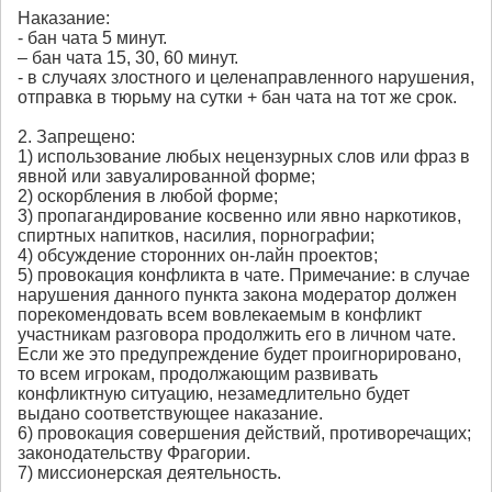
Наказание:
- бан чата 5 минут.
– бан чата 15, 30, 60 минут.
- в случаях злостного и целенаправленного нарушения,
отправка в тюрьму на сутки + бан чата на тот же срок.
2. Запрещено:
1) использование любых нецензурных слов или фраз в
явной или завуалированной форме;
2) оскорбления в любой форме;
3) пропагандирование косвенно или явно наркотиков,
спиртных напитков, насилия, порнографии;
4) обсуждение сторонних он-лайн проектов;
5) провокация конфликта в чате. Примечание: в случае
нарушения данного пункта закона модератор должен
порекомендовать всем вовлекаемым в конфликт
участникам разговора продолжить его в личном чате.
Если же это предупреждение будет проигнорировано,
то всем игрокам, продолжающим развивать
конфликтную ситуацию, незамедлительно будет
выдано соответствующее наказание.
6) провокация совершения действий, противоречащих;
законодательству Фрагории.
7) миссионерская деятельность.