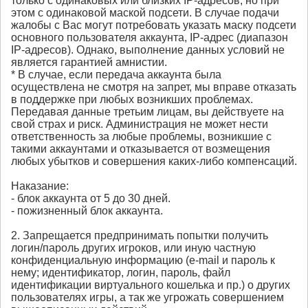
только с одинаковых или близких IP-адресов, но при
этом с одинаковой маской подсети. В случае подачи
жалобы с Вас могут потребовать указать маску подсети
основного пользователя аккаунта, IP-адрес (диапазон
IP-адресов). Однако, выполнение данных условий не
является гарантией амнистии.
* В случае, если передача аккаунта была
осуществлена не смотря на запрет, мы вправе отказать
в поддержке при любых возникших проблемах.
Передавая данные третьим лицам, вы действуете на
свой страх и риск. Администрация не может нести
ответственность за любые проблемы, возникшие с
такими аккаунтами и отказывается от возмещения
любых убытков и совершения каких-либо компенсаций.
Наказание:
- блок аккаунта от 5 до 30 дней.
- пожизненный блок аккаунта.
2. Запрещается предпринимать попытки получить
логин/пароль других игроков, или иную частную
конфиденциальную информацию (e-mail и пароль к
нему; идентификатор, логин, пароль, файл
идентификации виртуального кошелька и пр.) о других
пользователях игры, а так же угрожать совершением