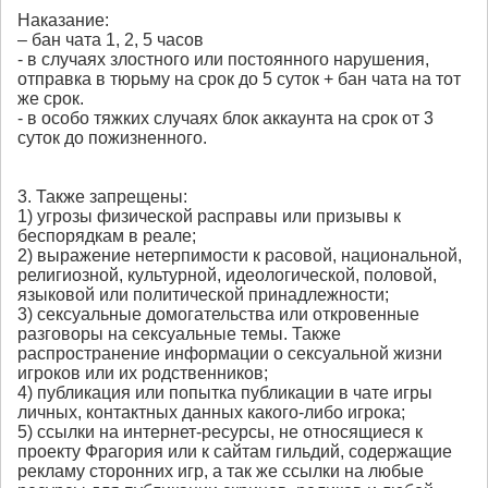
Наказание:
– бан чата 1, 2, 5 часов
- в случаях злостного или постоянного нарушения,
отправка в тюрьму на срок до 5 суток + бан чата на тот
же срок.
- в особо тяжких случаях блок аккаунта на срок от 3
суток до пожизненного.
3. Также запрещены:
1) угрозы физической расправы или призывы к
беспорядкам в реале;
2) выражение нетерпимости к расовой, национальной,
религиозной, культурной, идеологической, половой,
языковой или политической принадлежности;
3) сексуальные домогательства или откровенные
разговоры на сексуальные темы. Также
распространение информации о сексуальной жизни
игроков или их родственников;
4) публикация или попытка публикации в чате игры
личных, контактных данных какого-либо игрока;
5) ссылки на интернет-ресурсы, не относящиеся к
проекту Фрагория или к сайтам гильдий, содержащие
рекламу сторонних игр, а так же ссылки на любые