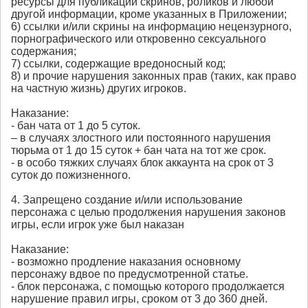
ресурсы для публикации скринов, роликов и любой
другой информации, кроме указанных в Приложении;
6) ссылки и/или скрины на информацию нецензурного,
порнографического или откровенно сексуального
содержания;
7) ссылки, содержащие вредоносный код;
8) и прочие нарушения законных прав (таких, как право
на частную жизнь) других игроков.
Наказание:
- бан чата от 1 до 5 суток.
– в случаях злостного или постоянного нарушения
тюрьма от 1 до 15 суток + бан чата на тот же срок.
- в особо тяжких случаях блок аккаунта на срок от 3
суток до пожизненного.
4. Запрещено создание и/или использование
персонажа с целью продолжения нарушения законов
игры, если игрок уже был наказан
Наказание:
- возможно продление наказания основному
персонажу вдвое по предусмотренной статье.
- блок персонажа, с помощью которого продолжается
нарушение правил игры, сроком от 3 до 360 дней.