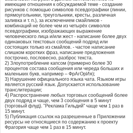
имеющие отношения к обсуждаемой теме - создание
рисунков с помощью символов псевдографики (линии,
прямоугольники, треугольники, кресты, различная
заливка и т. п.), за исключением смайликов -
комбинаций не более чем из четырёх символов
псевдографики, изображающих выражение
человеческого лица и/или жест - написание более двух
одинаковых текстовых сообщений подряд или
состоящих только из смайлов. - частое написание
слишком коротких фраз, написание предложения
построчно, пословесно, разброс текста.
2) Злоупотребление капсом (примерно более 30
процентов состава сообщения или череда больших и
маленьких букв, например – ФрАгОрИя);
3) Нарушение официального языка чата. Языком игры
является русский язык. Допускается использование
транслитерации;
4) Распространение любых торговых сообщений более
двух подряд и чаще, чем 3 сообщения в 5 минут
(торговый флуд). "Реклама Гильдий” чаще чем 1 раз в
15 минут.
5) Публикация ссылок на разрешенные в Приложении
ресурсы не относящиеся по содержанию к проекту
Фрагория чаще чем 1 раз в 15 минут.