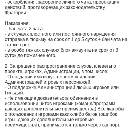
- оскорбления, засорение личного чата, провокация
действий, противоречащих законодательству
Фрагории.
Наказание:
– бан чата 2 часа.
- в случаях злостного или постоянного нарушения
отправка в тюрьму на срок от 1 до 5 суток + бан чата на
тот же срок.
- в особо тяжких случаях блок аккаунта на срок от 3
суток до пожизненного.
2. Запрещено распространение слухов, клеветы о
проекте, игроках, Администрации, в том числе:
- О создании или искуственном усилении
Администрацией игровых персонажей.
- О поддержке Администрацией любых игроков или
Гильдий.
- Не имеющие доказательств обвинения в
использовании читов игроками (команд/программ
дающих дополнительные преимущества) Все жалобы,
о пользовании игроками каких-либо багов (ошибок
игры, дающих дополнительные игровые
преимущества), принимаются только через саппорт.