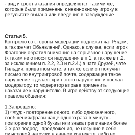
- вид и срок наказания определяются такими же,
которые были применены к невиновному игроку в
результате обмана или введения в заблуждение.
Статья 5.
Контролю со стороны модерации подлежат чат Рядом,
а так же чат Объявлений. Однако, в случае, если игрок
Фрагории обратил внимание на серьёзное нарушение
(к таким не относятся нарушения в п.1, а так же в п.2,
за исключением п. 2.2, 2.3 и п.2.4.) в чате Друзей, чате
Гильдии, приватном чате, а так же если он получил
письмо по внутриигровой почте, содержащее такое
нарушение, сделал скрин этого нарушения и послал
модератору, то модератор вправе применить
наказание к нарушителю. В игре действуют следующие
правила общения:
1.Запрещено:
1) Флуд: - повторение одного, либо однозначного,
сообщения/фразы чаще одного раза в минуту -
повторение одной буквы или знака препинания более
3-х раз подряд - предложения, не несущие в себе
смысловой нагрузки в данном контексте, либо не