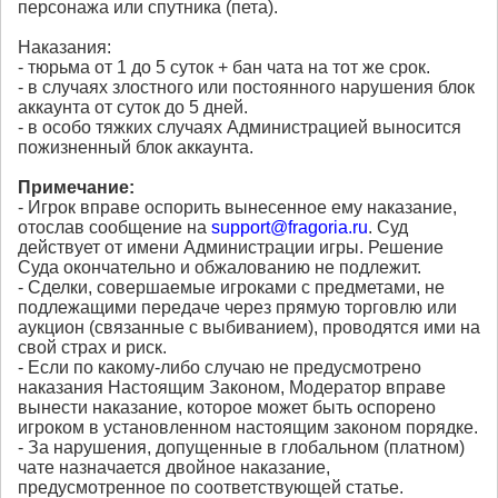
персонажа или спутника (пета).
Наказания:
- тюрьма от 1 до 5 суток + бан чата на тот же срок.
- в случаях злостного или постоянного нарушения блок
аккаунта от суток до 5 дней.
- в особо тяжких случаях Администрацией выносится
пожизненный блок аккаунта.
Примечание:
- Игрок вправе оспорить вынесенное ему наказание,
отослав сообщение на
support@fragoria.ru
. Суд
действует от имени Администрации игры. Решение
Суда окончательно и обжалованию не подлежит.
- Сделки, совершаемые игроками с предметами, не
подлежащими передаче через прямую торговлю или
аукцион (связанные с выбиванием), проводятся ими на
свой страх и риск.
- Если по какому-либо случаю не предусмотрено
наказания Настоящим Законом, Модератор вправе
вынести наказание, которое может быть оспорено
игроком в установленном настоящим законом порядке.
- За нарушения, допущенные в глобальном (платном)
чате назначается двойное наказание,
предусмотренное по соответствующей статье.