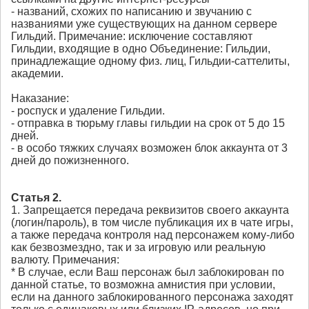
- названий, схожих по написанию и звучанию с
названиями уже существующих на данном сервере
Гильдий. Примечание: исключение составляют
Гильдии, входящие в одно Объединение: Гильдии,
принадлежащие одному физ. лиц, Гильдии-саттелиты,
академии.
Наказание:
- роспуск и удаление Гильдии.
- отправка в тюрьму главы гильдии на срок от 5 до 15
дней.
- в особо тяжких случаях возможен блок аккаунта от 3
дней до пожизненного.
Статья 2.
1. Запрещается передача реквизитов своего аккаунта
(логин/пароль), в том числе публикация их в чате игры,
а также передача контроля над персонажем кому-либо
как безвозмездно, так и за игровую или реальную
валюту. Примечания:
* В случае, если Ваш персонаж был заблокирован по
данной статье, то возможна амнистия при условии,
если на данного заблокированного персонажа заходят