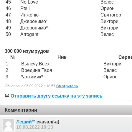
45
No Love
Велес
46
Ptell
Орион
47
Инженю
Святогор
48
Джеронимо*
Виктори
49
Джеронимо*
Виктори
50
Arrogant
Велес
300 000 изумрудов
№
Ник
Серв
1
Вылечу Всех
Виктори
2
Вредина Твоя
Велес
3
*алхимик*
Орион
Обновлено 05.09.2022 в 18:57
Смотритель
Отправить другу ссылку на эту запись
Комментарии
Леший**
сказал(-а):
10.08.2022
10:13