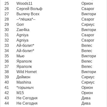
25
Woods11
Орион
26
Сергей Вольф
Сварог
27
Вылечу Всех
Виктори
28
--*лёшка*--
Сварог
29
Gorr
Сириус
30
Zae4ka
Виктори
31
Agniya
Сварог
32
Agniya
Сварог
33
Ай-болит*
Велес
34
Ай-болит*
Велес
35
Мью
Виктори
36
Яраполк
Велес
37
Яраполк
Велес
38
Wild Hornet
Виктори
39
Деймон
Сириус
40
Mashina
Сириус
41
*горыныч
Орион
42
M15
Орион
43
Не Сегодня
Дива
44
Не Сегодня
Дива