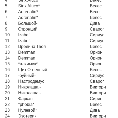
4
Strix Aluco*
Велес
5
Strix Aluco*
Велес
6
Adrenalin*
Велес
7
Adrenalin*
Велес
8
Большой-
Дива
9
Стронций
Сварог
10
Izabel'.
Сириус
11
Izabel'.
Сириус
12
Вредина Твоя
Велес
13
Demman
Орион
14
Demman
Орион
15
*алхимик*
Орион
16
Щит Огненный
Велес
17
-буйный-
Сириус
18
Настродамус
Сварог
19
Николаша -
Виктори
20
Николаша -
Виктори
21
Фаркап
Сирин
22
*phobia*
Велес
23
Нулевой*
Дива
24
Эзотерик
Виктори