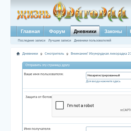
Главная
Форум
Дневники
Законы
Последние записи
Лучшие записи
Дневники пользователей
Дневники
Смотритель
Внимание! Изумрудная лихорадка 23
Отправить эту страницу другу
Ваше имя пользователя:
Для входа нажмите здесь
Защита от ботов
Имя получателя: