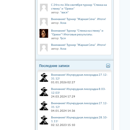
С 24го по 30е сентября турнир "Стенка на
стенку" и "Орехи"
автор:
*вася*
Внимание! Турнир "Жаркая Сеча". Итоги!
автор:
Аска
Внимание! Турнир "Стенка на стенку" и
"Орехи"! Итоговые результаты.
автор:
Туся
Внимание! Турнир "Жаркая Сеча". Итоги!
автор:
Аска
Последние записи
Внимание! Изумрудная лихорадка 27.12-
31.12!
01.01.2026
02:27
Внимание! Изумрудная лихорадка 8.03-
12.03!
24.03.2024
17:29
Внимание! Изумрудная лихорадка 27.12-
31.12!
04.01.2024
14:36
Внимание! Изумрудная лихорадка 28.10-
1.11!
02.12.2023
15:10