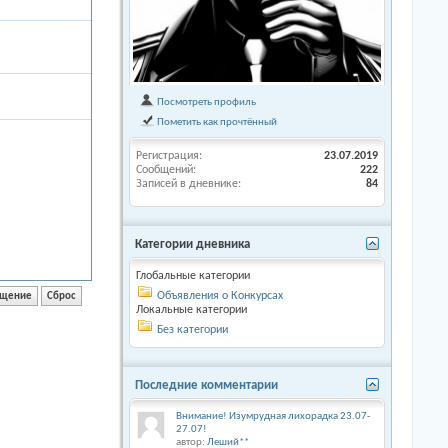
Посмотреть профиль
Пометить как прочтённый
Регистрация
23.07.2019
Сообщений
222
Записей в дневнике
84
Категории дневника
Глобальные категории
Объявления о Конкурсах
Локальные категории
Без категории
Последние комментарии
Внимание! Изумрудная лихорадка 23.07-
27.07!
автор:
Леший**