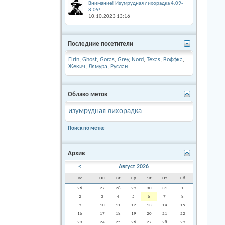
Внимание! Изумрудная лихорадка 4.09-
8.09!
10.10.2023
13:16
Последние посетители
Eirin
,
Ghost
,
Goras
,
Grey
,
Nord
,
Texas
,
Воффка
,
Жекич
,
Лямура
,
Руслан
Облако меток
изумрудная лихорадка
Поиск по метке
Архив
<
Август 2026
Вс
Пн
Вт
Ср
Чт
Пт
Сб
26
27
28
29
30
31
1
2
3
4
5
6
7
8
9
10
11
12
13
14
15
16
17
18
19
20
21
22
23
24
25
26
27
28
29