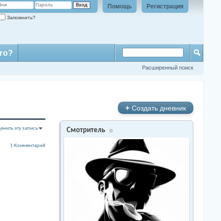
Помощь
Регистрация
Запомнить?
го?
Расширенный поиск
+
Создать дневник
енить эту запись
Смотритель
1 Комментарий