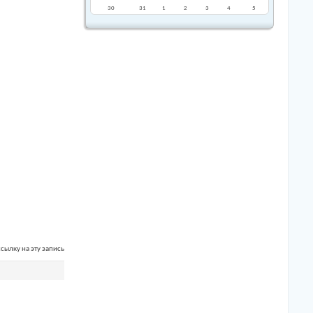
30
31
1
2
3
4
5
сылку на эту запись