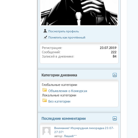
Посмотреть профиль
Пометить как прочтённый
Регистрация
23.07.2019
Сообщений
222
Записей в дневнике
84
Категории дневника
Глобальные категории
Объявления о Конкурсах
Локальные категории
Без категории
Последние комментарии
Внимание! Изумрудная лихорадка 23.07-
27.07!
автор:
Леший**