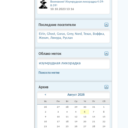
Внимание! Изумрудная лихорадка 4.09-
8.09!
10.10.2023
13:16
Последние посетители
Eirin
,
Ghost
,
Goras
,
Grey
,
Nord
,
Texas
,
Воффка
,
Жекич
,
Лямура
,
Руслан
Облако меток
изумрудная лихорадка
Поиск по метке
Архив
<
Август 2026
Вс
Пн
Вт
Ср
Чт
Пт
Сб
26
27
28
29
30
31
1
2
3
4
5
6
7
8
9
10
11
12
13
14
15
16
17
18
19
20
21
22
23
24
25
26
27
28
29