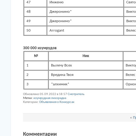
47
Инженю
Свято
48
Джеронимо*
Викт
49
Джеронимо*
Викт
50
Arrogant
Велес
300 000 изумрудов
№
Ник
1
Вылечу Всех
Викто
2
Вредина Твоя
Велес
3
*алхимик*
Орио
Обновлено 05.09.2022 в 18:57
Смотритель
Метки:
изумрудная лихорадка
Категории
Объявления о Конкурсах
«
П
Комментарии