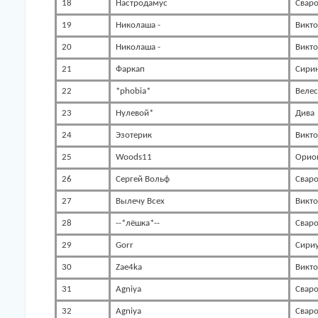
18
Настродамус
Сваро
19
Николаша -
Викт
20
Николаша -
Викт
21
Фаркап
Сири
22
*phobia*
Велес
23
Нулевой*
Дива
24
Эзотерик
Викт
25
Woods11
Орио
26
Сергей Вольф
Сваро
27
Вылечу Всех
Викт
28
--*лёшка*--
Сваро
29
Gorr
Сири
30
Zae4ka
Викт
31
Agniya
Сваро
32
Agniya
Сваро