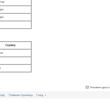
гор
ори
ори
Сервер
ри
н
Отправить другу с
ред.
Главная страница
След.
»