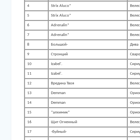
4
Strix Aluco*
Велес
5
Strix Aluco*
Велес
6
Adrenalin*
Велес
7
Adrenalin*
Велес
8
Большой-
Дива
9
Стронций
Сваро
10
Izabel'.
Сири
11
Izabel'.
Сири
12
Вредина Твоя
Велес
13
Demman
Орио
14
Demman
Орио
15
*алхимик*
Орио
16
Щит Огненный
Велес
17
-буйный-
Сири