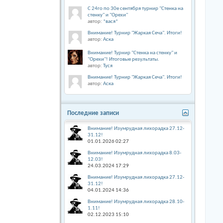
С 24го по 30е сентября турнир "Стенка на
стенку" и "Орехи"
автор:
*вася*
Внимание! Турнир "Жаркая Сеча". Итоги!
автор:
Аска
Внимание! Турнир "Стенка на стенку" и
"Орехи"! Итоговые результаты.
автор:
Туся
Внимание! Турнир "Жаркая Сеча". Итоги!
автор:
Аска
Последние записи
Внимание! Изумрудная лихорадка 27.12-
31.12!
01.01.2026
02:27
Внимание! Изумрудная лихорадка 8.03-
12.03!
24.03.2024
17:29
Внимание! Изумрудная лихорадка 27.12-
31.12!
04.01.2024
14:36
Внимание! Изумрудная лихорадка 28.10-
1.11!
02.12.2023
15:10