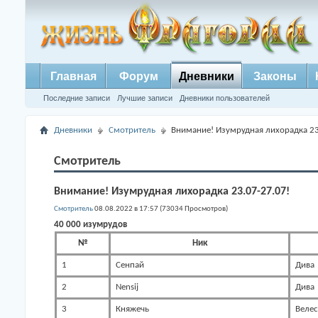
Главная
Форум
Дневники
Законы
Последние записи
Лучшие записи
Дневники пользователей
Дневники
Смотритель
Внимание! Изумрудная лихорадка 23
Смотритель
Внимание! Изумрудная лихорадка 23.07-27.07!
Смотритель
08.08.2022 в 17:57 (73034 Просмотров)
40 000 изумрудов
№
Ник
1
Сенпай
Дива
2
Nensij
Дива
3
Княжечь
Велес