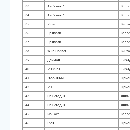
33
Ай-болит*
Велес
34
Ай-болит*
Велес
35
Мью
Викт
36
Яраполк
Велес
37
Яраполк
Велес
38
Wild Hornet
Викт
39
Деймон
Сири
40
Mashina
Сири
41
*горыныч
Орио
42
M15
Орио
43
Не Сегодня
Дива
44
Не Сегодня
Дива
45
No Love
Велес
46
Ptell
Орио