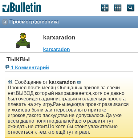
Просмотр дневника
karxaradon
karxaradon
ТЫКВЫ
1 Комментарий
Сообщение от
karxaradon
Прошёл почти месяц.Обещаных призов за свечи
нет.ВЫВОД который напрашивается,хотя он давно
был очевиден,администрации и владельцу проекта
плевать на эту игру.Раньше,когда проект развивался
и хозяева были заинтересованы в притоке
игроков,такого паскудства не допускалось.Да уже
всем давно понятно,дальнейшего развитя тут
ожидать не стоит.Но хотя бы стоит уважительно
относиться к тем,кто ещё тут играет.