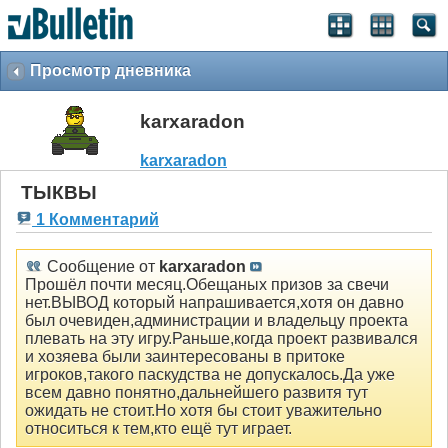
Просмотр дневника
karxaradon
karxaradon
ТЫКВЫ
1 Комментарий
Сообщение от
karxaradon
Прошёл почти месяц.Обещаных призов за свечи
нет.ВЫВОД который напрашивается,хотя он давно
был очевиден,администрации и владельцу проекта
плевать на эту игру.Раньше,когда проект развивался
и хозяева были заинтересованы в притоке
игроков,такого паскудства не допускалось.Да уже
всем давно понятно,дальнейшего развитя тут
ожидать не стоит.Но хотя бы стоит уважительно
относиться к тем,кто ещё тут играет.