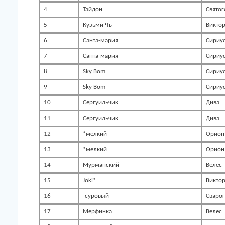
4
Тайдон
Святог
5
Кузьми Чъ
Викто
6
Санта-мария
Сириу
7
Санта-мария
Сириу
8
Sky Bom
Сириу
9
Sky Bom
Сириу
10
Сергуильчик
Дива
11
Сергуильчик
Дива
12
*мелкий
Орион
13
*мелкий
Орион
14
Мурманский
Велес
15
Joki*
Викто
16
-суровый-
Сварог
17
Мерфинка
Велес