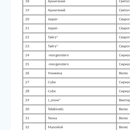
18
Архигений
Святог
19
Архигений
Святог
20
Jasper-
Сварог
21
Jasper-
Сварог
22
Тайга*
Сварог
23
Тайга*
Сварог
24
-morgenstern
Сириу
25
-morgenstern
Сириу
26
Унижена
Велес
27
Cube
Сириу
28
Cube
Сириу
29
J_snow*
Викто
30
Telekinetic
Велес
31
Теона
Велес
32
Малойой
Велес