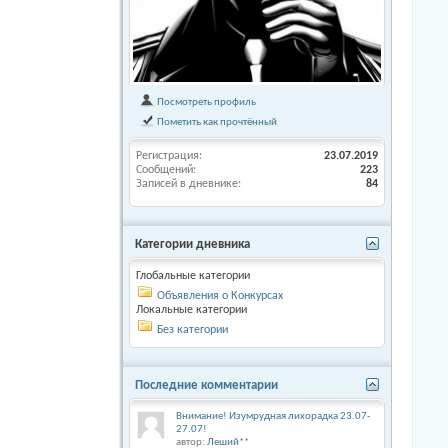
Посмотреть профиль
Пометить как прочтённый
Регистрация
23.07.2019
Сообщений
223
Записей в дневнике
84
Категории дневника
Глобальные категории
Объявления о Конкурсах
Локальные категории
Без категории
Последние комментарии
Внимание! Изумрудная лихорадка 23.07-
27.07!
автор:
Леший**