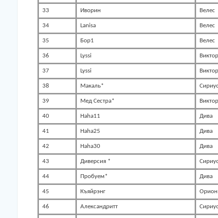
33
Иворин
Велес
34
Lanisa
Велес
35
Бор1
Велес
36
Lyssi
Викто
37
Lyssi
Викто
38
Макаль*
Сириу
39
Мед Сестра*
Викто
40
Haha11
Дива
41
Haha25
Дива
42
Haha30
Дива
43
Диверсия *
Сириу
44
Пробуем*
Дива
45
Къяйрэнг
Орион
46
Александритт
Сириу