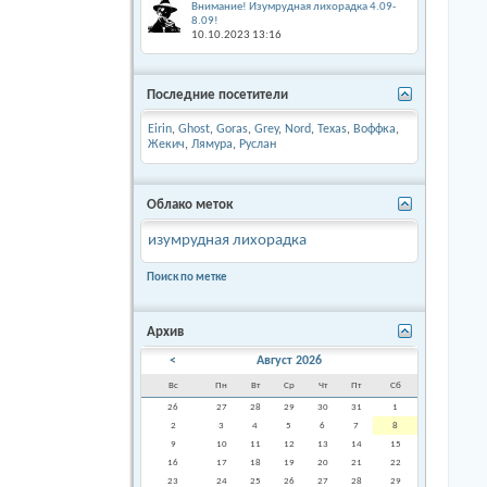
Внимание! Изумрудная лихорадка 4.09-
8.09!
10.10.2023
13:16
Последние посетители
Eirin
,
Ghost
,
Goras
,
Grey
,
Nord
,
Texas
,
Воффка
,
Жекич
,
Лямура
,
Руслан
Облако меток
изумрудная лихорадка
Поиск по метке
Архив
<
Август 2026
Вс
Пн
Вт
Ср
Чт
Пт
Сб
26
27
28
29
30
31
1
2
3
4
5
6
7
8
9
10
11
12
13
14
15
16
17
18
19
20
21
22
23
24
25
26
27
28
29