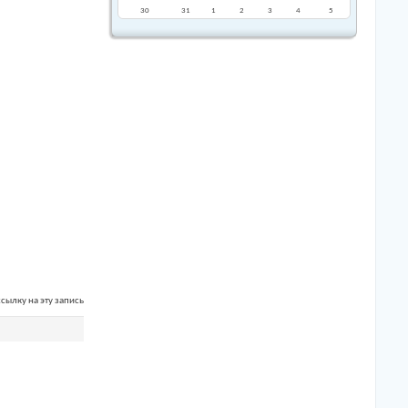
30
31
1
2
3
4
5
сылку на эту запись