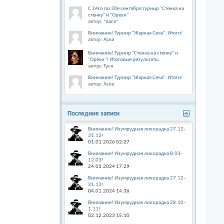
С 24го по 30е сентября турнир "Стенка на
стенку" и "Орехи"
автор:
*вася*
Внимание! Турнир "Жаркая Сеча". Итоги!
автор:
Аска
Внимание! Турнир "Стенка на стенку" и
"Орехи"! Итоговые результаты.
автор:
Туся
Внимание! Турнир "Жаркая Сеча". Итоги!
автор:
Аска
Последние записи
Внимание! Изумрудная лихорадка 27.12-
31.12!
01.01.2026
02:27
Внимание! Изумрудная лихорадка 8.03-
12.03!
24.03.2024
17:29
Внимание! Изумрудная лихорадка 27.12-
31.12!
04.01.2024
14:36
Внимание! Изумрудная лихорадка 28.10-
1.11!
02.12.2023
15:10