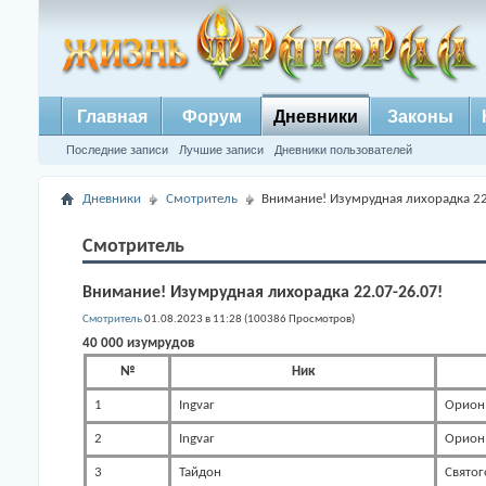
Главная
Форум
Дневники
Законы
Последние записи
Лучшие записи
Дневники пользователей
Дневники
Смотритель
Внимание! Изумрудная лихорадка 22
Смотритель
Внимание! Изумрудная лихорадка 22.07-26.07!
Смотритель
01.08.2023 в 11:28 (100386 Просмотров)
40 000 изумрудов
№
Ник
1
Ingvar
Орион
2
Ingvar
Орион
3
Тайдон
Святог