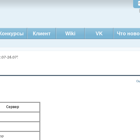
Конкурсы
Клиент
Wiki
VK
Что ново
.07-26.07!
Оц
Сервер
ор