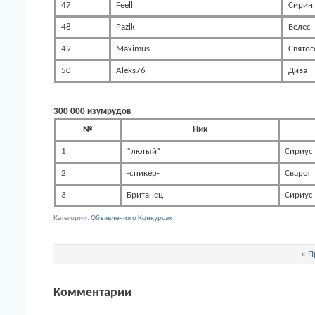
47
Feell
Сирин
48
Pazik
Велес
49
Maximus
Святог
50
Aleks76
Дива
300 000 изумрудов
№
Ник
1
*лютый*
Сириус
2
-спикер-
Сварог
3
Британец-
Сириус
Категории
Объявления о Конкурсах
«
П
Комментарии