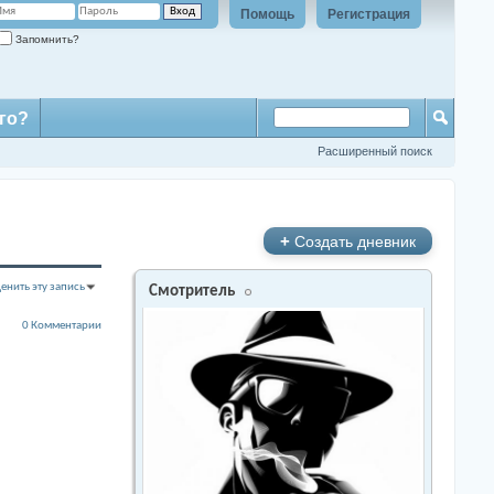
Помощь
Регистрация
Запомнить?
го?
Расширенный поиск
+
Создать дневник
енить эту запись
Смотритель
0 Комментарии