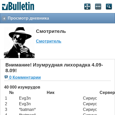
Просмотр дневника
Смотритель
Смотритель
Внимание! Изумрудная лихорадка 4.09-
8.09!
0 Комментарии
40 000 изумрудов
№
Ник
Сервер
1
Evg3n
Сириус
2
Evg3n
Сириус
3
*batman*
Сириус