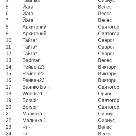
4
*batman*
Сириус
5
Йага
Велес
6
Йага
Велес
7
Йага
Велес
8
Архигений
Святогор
9
Архигений
Святогор
10
Тайга*
Сварог
11
Тайга*
Сварог
12
Тайга*
Сварог
13
Badman
Велес
14
Рейвен23
Виктори
15
Рейвен23
Виктори
16
Рейвен23
Виктори
17
Ваянко Бэтт
Святогор
18
Woods11
Орион
19
Borspir
Святогор
20
Borspir
Святогор
21
Малинка 1
Сириус
22
Малинка 1
Сириус
23
Чп-
Велес
24
Чп-
Велес