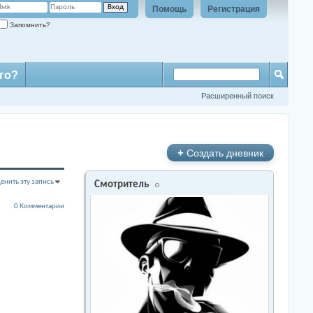
Помощь
Регистрация
Запомнить?
го?
Расширенный поиск
+
Создать дневник
енить эту запись
Смотритель
0 Комментарии