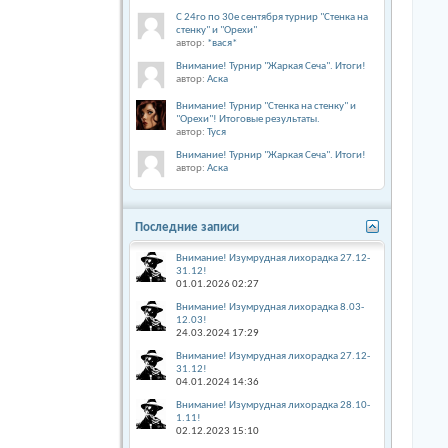
С 24го по 30е сентября турнир "Стенка на
стенку" и "Орехи"
автор:
*вася*
Внимание! Турнир "Жаркая Сеча". Итоги!
автор:
Аска
Внимание! Турнир "Стенка на стенку" и
"Орехи"! Итоговые результаты.
автор:
Туся
Внимание! Турнир "Жаркая Сеча". Итоги!
автор:
Аска
Последние записи
Внимание! Изумрудная лихорадка 27.12-
31.12!
01.01.2026
02:27
Внимание! Изумрудная лихорадка 8.03-
12.03!
24.03.2024
17:29
Внимание! Изумрудная лихорадка 27.12-
31.12!
04.01.2024
14:36
Внимание! Изумрудная лихорадка 28.10-
1.11!
02.12.2023
15:10