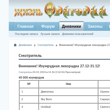
Главная
Форум
Дневники
Законы
Последние записи
Лучшие записи
Дневники пользователей
Дневники
Смотритель
Внимание! Изумрудная лихорадка 27
Смотритель
Внимание! Изумрудная лихорадка 27.12-31.12!
Смотритель
04.01.2024 в 14:36 (116136 Просмотров)
40 000 изумрудов
№
Ник
1
Девчонка
Орион
2
Sky Bom
Сириус
3
Unideal
Святог