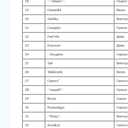
18
--*лёшка*--
Сварог
19
Семен84
Велес
20
Zae4ka
Виктор
21
Сандеро
Орион
22
Feel Me
Дива
23
Епископ
Дива
24
- Злыдень
Сириус
25
Тай
Виктор
26
Telekinetic
Велес
27
Серега*
Святог
28
-*кащей*-
Орион
29
Вольт
Сирин
30
Резвыйдух
Сириус
31
-*боец*-
Виктор
32
Anutka1
Святог