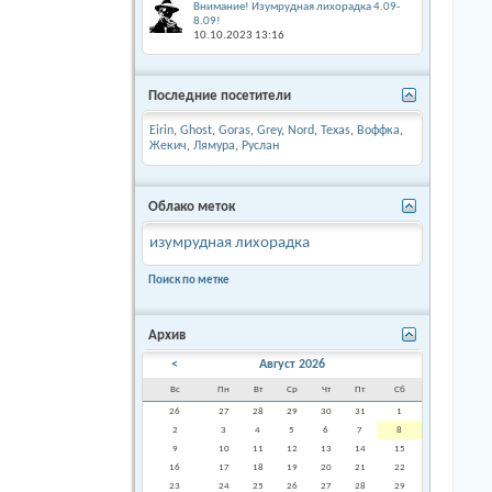
Внимание! Изумрудная лихорадка 4.09-
8.09!
10.10.2023
13:16
Последние посетители
Eirin
,
Ghost
,
Goras
,
Grey
,
Nord
,
Texas
,
Воффка
,
Жекич
,
Лямура
,
Руслан
Облако меток
изумрудная лихорадка
Поиск по метке
Архив
<
Август 2026
Вс
Пн
Вт
Ср
Чт
Пт
Сб
26
27
28
29
30
31
1
2
3
4
5
6
7
8
9
10
11
12
13
14
15
16
17
18
19
20
21
22
23
24
25
26
27
28
29