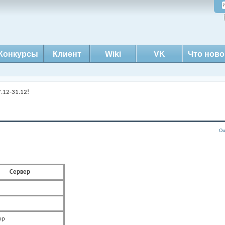
Конкурсы
Клиент
Wiki
VK
Что ново
.12-31.12!
Оц
Сервер
ор