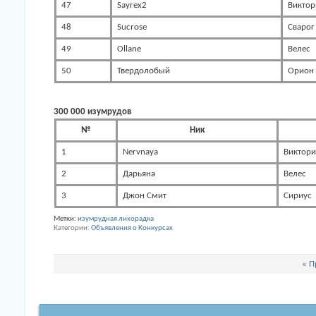
47
Sayrex2
Виктор
48
Sucrose
Сварог
49
Ollane
Велес
50
Твердолобый
Орион
300 000 изумрудов
№
Ник
1
Nervnaya
Виктори
2
Дарьяна
Велес
3
Джон Смит
Сириус
Метки:
изумрудная лихорадка
Категории
Объявления о Конкурсах
«
П