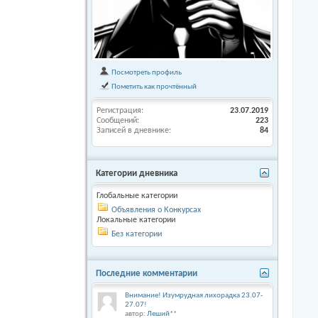
Посмотреть профиль
Пометить как прочтённый
Регистрация
23.07.2019
Сообщений
223
Записей в дневнике
84
Категории дневника
Глобальные категории
Объявления о Конкурсах
Локальные категории
Без категории
Последние комментарии
Внимание! Изумрудная лихорадка 23.07-
27.07!
автор:
Леший**