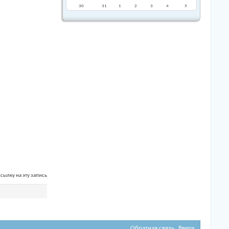
30
31
1
2
3
4
5
сылку на эту запись
Обратная связь
Вверх