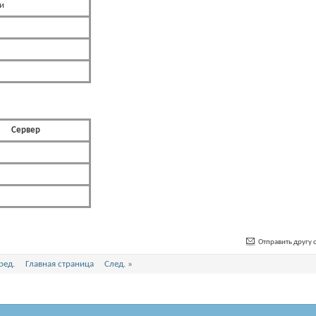
и
Сервер
Отправить другу с
ред.
Главная страница
След.
»