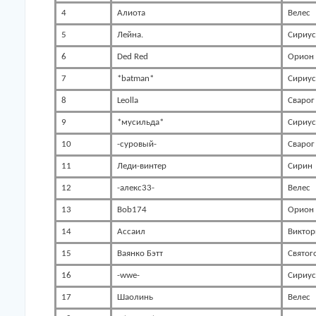
4
Алиота
Велес
5
Лейна.
Сириус
6
Ded Red
Орион
7
*batman*
Сириус
8
Leolla
Сварог
9
*мусильда*
Сириус
10
-суровый-
Сварог
11
Леди-винтер
Сирин
12
-алекс33-
Велес
13
Bob174
Орион
14
Ассаил
Виктор
15
Ваянко Бэтт
Святог
16
-wwe-
Сириус
17
Шаолинь
Велес