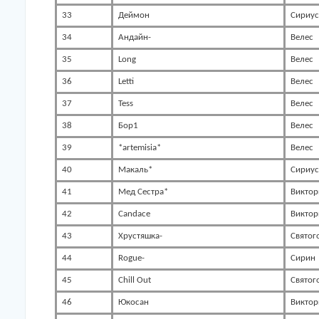
33
Деймон
Сириус
34
Андайн-
Велес
35
Long
Велес
36
Letti
Велес
37
Tess
Велес
38
Бор1
Велес
39
*artemisia*
Велес
40
Макаль*
Сириус
41
Мед Сестра*
Виктор
42
Candace
Виктор
43
Хрустяшка-
Святог
44
Rogue-
Сирин
45
Chill Out
Святог
46
Юкосан
Виктор