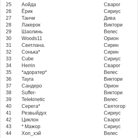
25
Аойда
Сварог
26
Ёрик
Сириус
27
Танчи
Дива
28
Лакерок
Виктори
29
Шаолинь
Велес
30
Woods11
Орион
31
Светлана.
Сирин
32
Сонька*
Сирин
33
Cube
Сириус
34
Herrin
Сварог
35
*адоратер*
Велес
36
Tayra
Виктори
37
Сандеро
Орион
38
Suffer-
Виктори
39
Telekinetic
Велес
40
Серега*
Святогор
41
Резвыйдух
Сириус
42
Циклон
Сварог
43
* Мажор
Сириус
44
Хоп_хэй
Велес