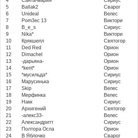
4
Санта-мария
Сириус
5
Ballak2
Сварог
6
Unideal
Велес
7
Pom3ec 13
Виктори
8
B_e_s
Сириус
9
Nika*
Виктори
10
Крякшелл
Святогор
11
Ded Red
Орион
12
Dimachel
Орион
13
-дарьяна-
Орион
14
*kent*
Орион
15
*мусильда*
Сириус
16
Марусинька
Сириус
17
Skip
Велес
18
Мерфинка
Велес
19
Накк
Сириус
20
Архигений
Святогор
21
-алекс33-
Велес
22
Александритт
Сириус
23
Полтора Осла
Орион
24
В Яблочко
Сварог