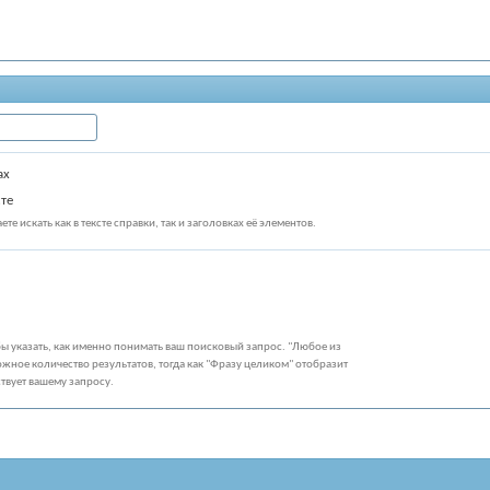
ах
сте
те искать как в тексте справки, так и заголовках её элементов.
бы указать, как именно понимать ваш поисковый запрос. "Любое из
жное количество результатов, тогда как "Фразу целиком" отобразит
ствует вашему запросу.