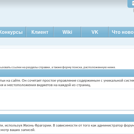
Конкурсы
Клиент
Wiki
VK
Что ново
ользовать ссылки на разделы справки, а также форму поиска, расположенную ниже.
статьи на сайте. Он сочетает простое управление содержимым с уникальной сис
ния и местоположения виджетов на каждой из страниц.
ти, используя Жизнь Фрагории. В зависимости от того как администратор фору
смотр ваших записей.