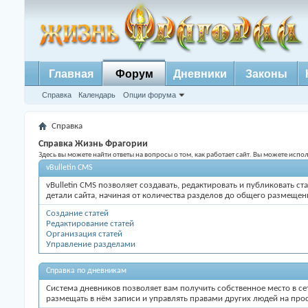
Главная
Форум
Дневники
Законы
Справка
Календарь
Опции форума
Справка
Справка Жизнь Фрагории
Здесь вы можете найти ответы на вопросы о том, как работает сайт. Вы можете исп
vBulletin CMS
vBulletin CMS позволяет создавать, редактировать и публиковать 
детали сайта, начиная от количества разделов до общего размеще
Создание статей
Редактирование статей
Организация статей
Управление разделами
Справка по дневникам
Система дневников позволяет вам получить собственное место в се
размещать в нём записи и управлять правами других людей на про