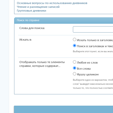
Основные вопросы по использованию дневников
Чтение и размещение записей
Групповые дневники
Поиск по справке
Слова для поиска:
Искать в:
Искать только в заголовк
Поиск в заголовках и тек
Выберите этот пункт, если вы желае
Отображать только те элементы
Любое из слов
справки, которые содержат...
Все слова
Фразу целиком
Выберите один из вариантов, что
слов" выведет максимально возмо
только то, что полностью соответ