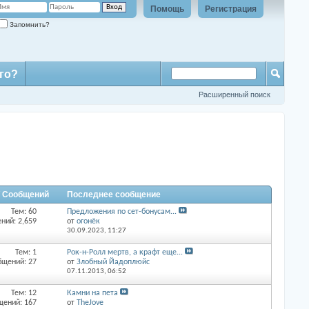
Помощь
Регистрация
Запомнить?
го?
Расширенный поиск
/ Сообщений
Последнее сообщение
Тем: 60
Предложения по сет-бонусам...
ний: 2,659
от
огонёк
30.09.2023,
11:27
Тем: 1
Рок-н-Ролл мертв, а крафт еще...
бщений: 27
от
Злобный Йадоплюйс
07.11.2013,
06:52
Тем: 12
Камни на пета
щений: 167
от
TheJove