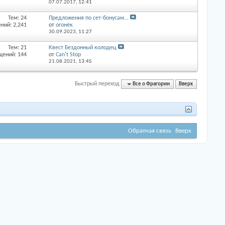
07.07.2017,
12:41
Тем: 24
Предложения по сет-бонусам...
ний: 2,241
от
огонёк
30.09.2023,
11:27
Тем: 21
Квест Бездонный колодец
щений: 144
от
Can't Stop
21.08.2021,
13:45
Быстрый переход
Все о Фрагории
Вверх
Обратная связь
Вверх