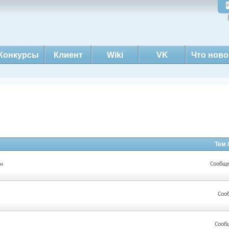
Конкурсы
Клиент
Wiki
VK
Что ново
Тем 
Сообще
ии
Соо
Сооб