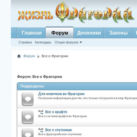
Главная
Форум
Дневники
Законы
Справка
Календарь
Опции форума
Форум
Все о Фрагории
Форум:
Все о Фрагории
Подразделы
Для новичков во Фрагории
Полезная информация для тех, кто только погрузился в мир Фрагор
Все о крафте
Все о системе крафта во Фрагории
Все о спутниках
Все о фрагорийских спутниках