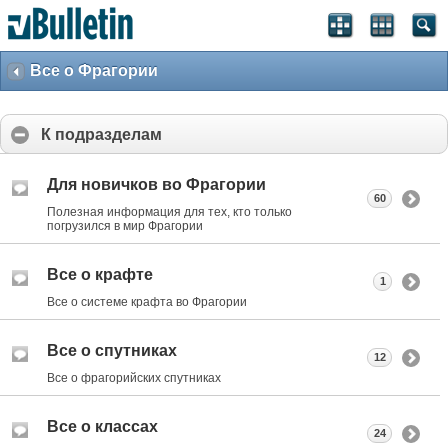
Все о Фрагории
К подразделам
Для новичков во Фрагории
60
Полезная информация для тех, кто только
погрузился в мир Фрагории
Все о крафте
1
Все о системе крафта во Фрагории
Все о спутниках
12
Все о фрагорийских спутниках
Все о классах
24