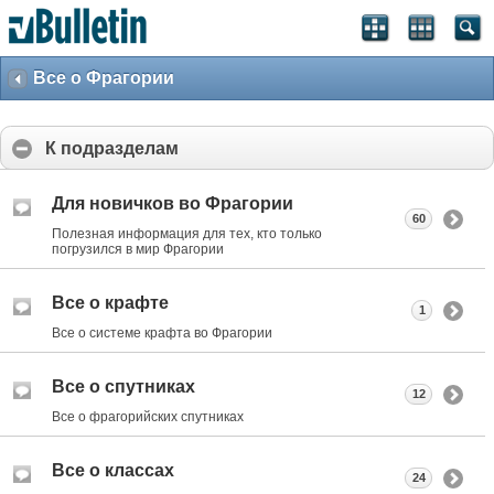
Все о Фрагории
К подразделам
Для новичков во Фрагории
60
Полезная информация для тех, кто только
погрузился в мир Фрагории
Все о крафте
1
Все о системе крафта во Фрагории
Все о спутниках
12
Все о фрагорийских спутниках
Все о классах
24