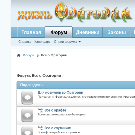
Главная
Форум
Дневники
Законы
Справка
Календарь
Опции форума
Форум
Все о Фрагории
Форум:
Все о Фрагории
Подразделы
Для новичков во Фрагории
Полезная информация для тех, кто только погрузился в мир Фрагор
Все о крафте
Все о системе крафта во Фрагории
Все о спутниках
Все о фрагорийских спутниках