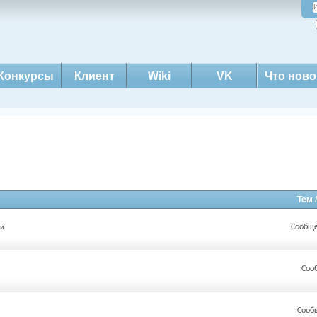
Конкурсы
Клиент
Wiki
VK
Что ново
Тем 
Сообще
ии
Соо
Сооб