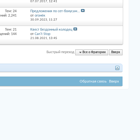
07.07.2017,
12:41
Тем: 24
Предложения по сет-бонусам...
ний: 2,241
от
огонёк
30.09.2023,
11:27
Тем: 21
Квест Бездонный колодец
щений: 144
от
Can't Stop
21.08.2021,
13:45
Быстрый переход
Все о Фрагории
Вверх
Обратная связь
Вверх