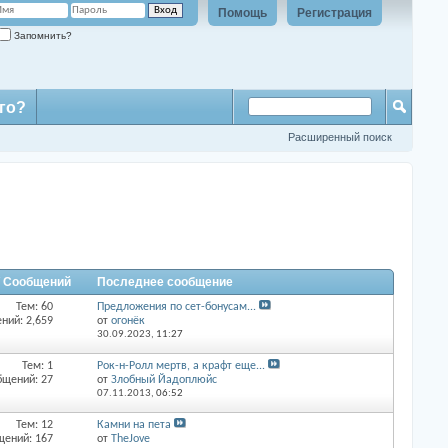
Помощь
Регистрация
Запомнить?
го?
Расширенный поиск
/ Сообщений
Последнее сообщение
Тем: 60
Предложения по сет-бонусам...
ний: 2,659
от
огонёк
30.09.2023,
11:27
Тем: 1
Рок-н-Ролл мертв, а крафт еще...
бщений: 27
от
Злобный Йадоплюйс
07.11.2013,
06:52
Тем: 12
Камни на пета
щений: 167
от
TheJove