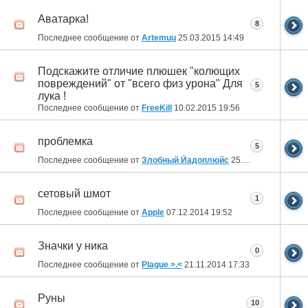
Аватарка!
8
Последнее сообщение от
Artemuu
25.03.2015
14:49
Подскажите отличие плюшек "колющих
повреждений" от "всего физ урона" Для
5
лука !
Последнее сообщение от
FreeKill
10.02.2015
19:56
проблемка
5
Последнее сообщение от
Злобный Йадоплюйс
25.12.2014
10:14
сетовый шмот
1
Последнее сообщение от
Apple
07.12.2014
19:52
Значки у ника
0
Последнее сообщение от
Plague >.<
21.11.2014
17:33
Руны
10