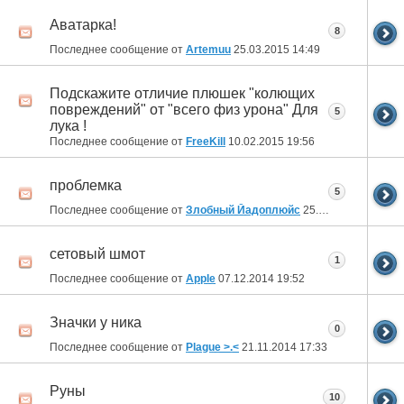
Аватарка!
8
Последнее сообщение от
Artemuu
25.03.2015
14:49
Подскажите отличие плюшек "колющих
повреждений" от "всего физ урона" Для
5
лука !
Последнее сообщение от
FreeKill
10.02.2015
19:56
проблемка
5
Последнее сообщение от
Злобный Йадоплюйс
25.12.2014
10:14
сетовый шмот
1
Последнее сообщение от
Apple
07.12.2014
19:52
Значки у ника
0
Последнее сообщение от
Plague >.<
21.11.2014
17:33
Руны
10