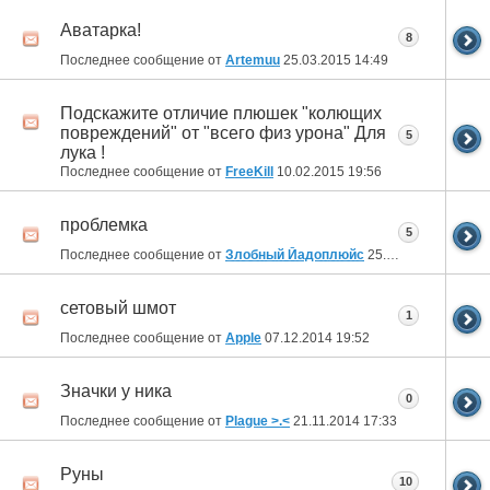
Аватарка!
8
Последнее сообщение от
Artemuu
25.03.2015
14:49
Подскажите отличие плюшек "колющих
повреждений" от "всего физ урона" Для
5
лука !
Последнее сообщение от
FreeKill
10.02.2015
19:56
проблемка
5
Последнее сообщение от
Злобный Йадоплюйс
25.12.2014
10:14
сетовый шмот
1
Последнее сообщение от
Apple
07.12.2014
19:52
Значки у ника
0
Последнее сообщение от
Plague >.<
21.11.2014
17:33
Руны
10