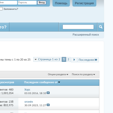
Помощь
Регистрация
Запомнить?
го?
Расширенный поиск
Страница 1 из 2
1
2
ны темы с 1 по 20 из 25
Последняя
Опции раздела
Поиск по разделу
росмотров
Последнее сообщение от
ветов: 460
Xopc
 1,001,054
03.03.2016,
18:10
ветов: 238
огонёк
в: 803,975
30.09.2023,
11:27