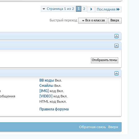
Страница 1 из 2
1
2
Последняя
Быстрый переход
Все о классах
Вверх
BB коды
Вкл.
Смайлы
Вкл.
я
[IMG]
код
Вкл.
ообщения
[VIDEO]
код
Вкл.
HTML код
Выкл.
Правила форума
Обратная связь
Вверх