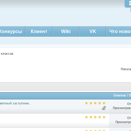
Конкурсы
Клиент
Wiki
VK
Что ново
 классах
Показа
Ответов
/
П
ветный заступник.
От
Просмотров:
От
Просмотро