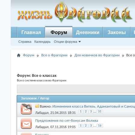
Главная
Форум
Дневники
Законы
Справка
Календарь
Опции форума
Форум
Все о Фрагории
Для новичков во Фрагории
Все о
Форум:
Все о классах
Все о системе классов во Фрагории
Заголовок
/
Автор
Важно:
Изменения класса Витязь, Адамантовый и Самоц
1
2
3
...
31
Лабадал
, 21.04.2015 18:31
Предложения по сет-бонусам Волхва
1
2
3
...
16
Лабадал
, 07.11.2016 19:05