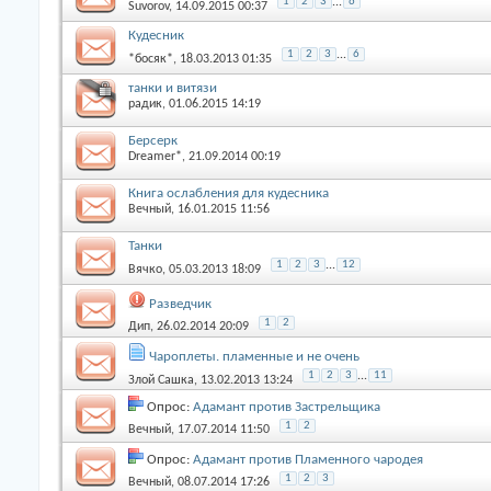
1
2
3
...
6
Suvorov
, 14.09.2015 00:37
Кудесник
1
2
3
...
6
*босяк*
, 18.03.2013 01:35
танки и витязи
радик
, 01.06.2015 14:19
Берсерк
Dreamer*
, 21.09.2014 00:19
Книга ослабления для кудесника
Вечный
, 16.01.2015 11:56
Танки
1
2
3
...
12
Вячко
, 05.03.2013 18:09
Разведчик
1
2
Дип
, 26.02.2014 20:09
Чароплеты. пламенные и не очень
1
2
3
...
11
Злой Сашка
, 13.02.2013 13:24
Опрос:
Адамант против Застрельщика
1
2
Вечный
, 17.07.2014 11:50
Опрос:
Адамант против Пламенного чародея
1
2
3
Вечный
, 08.07.2014 17:26