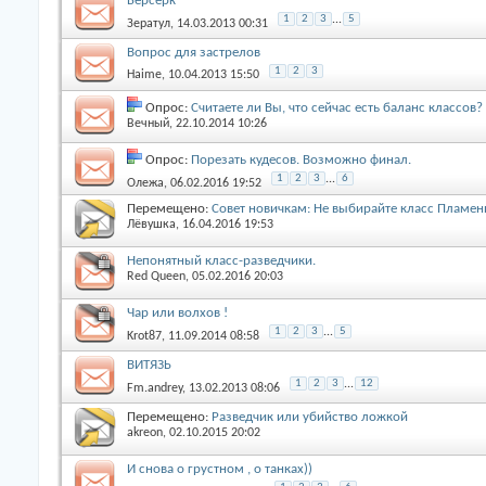
Берсерк
1
2
3
...
5
Зератул
, 14.03.2013 00:31
Вопрос для застрелов
1
2
3
Haime
, 10.04.2013 15:50
Опрос:
Считаете ли Вы, что сейчас есть баланс классов?
Вечный
, 22.10.2014 10:26
Опрос:
Порезать кудесов. Возможно финал.
1
2
3
...
6
Олежа
, 06.02.2016 19:52
Перемещено:
Совет новичкам: Не выбирайте класс Пламен
Лёвушка
, 16.04.2016 19:53
Непонятный класс-разведчики.
Red Queen
, 05.02.2016 20:03
Чар или волхов !
1
2
3
...
5
Krot87
, 11.09.2014 08:58
ВИТЯЗЬ
1
2
3
...
12
Fm.andrey
, 13.02.2013 08:06
Перемещено:
Разведчик или убийство ложкой
akreon
, 02.10.2015 20:02
И снова о грустном , о танках))