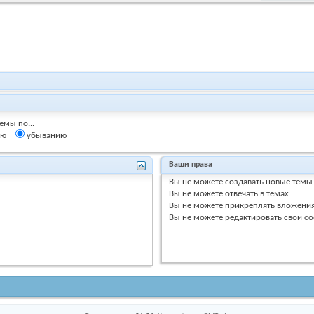
емы по...
ию
убыванию
Ваши права
Вы
не можете
создавать новые темы
Вы
не можете
отвечать в темах
Вы
не можете
прикреплять вложени
Вы
не можете
редактировать свои с