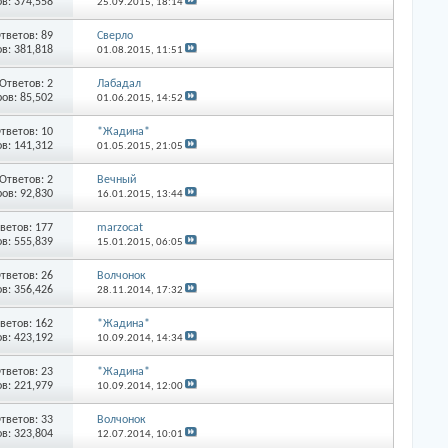
в: 374,558
25.09.2015,
18:14
тветов: 89
Сверло
в: 381,818
01.08.2015,
11:51
Ответов: 2
Лабадал
ов: 85,502
01.06.2015,
14:52
тветов: 10
*Жадина*
в: 141,312
01.05.2015,
21:05
Ответов: 2
Вечный
ов: 92,830
16.01.2015,
13:44
ветов: 177
marzocat
в: 555,839
15.01.2015,
06:05
тветов: 26
Волчонок
в: 356,426
28.11.2014,
17:32
ветов: 162
*Жадина*
в: 423,192
10.09.2014,
14:34
тветов: 23
*Жадина*
в: 221,979
10.09.2014,
12:00
тветов: 33
Волчонок
в: 323,804
12.07.2014,
10:01