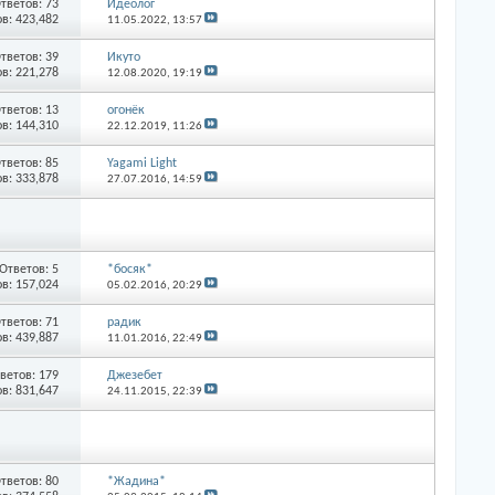
тветов: 73
Идеолог
в: 423,482
11.05.2022,
13:57
тветов: 39
Икуто
в: 221,278
12.08.2020,
19:19
тветов: 13
огонёк
в: 144,310
22.12.2019,
11:26
тветов: 85
Yagami Light
в: 333,878
27.07.2016,
14:59
Ответов: 5
*босяк*
в: 157,024
05.02.2016,
20:29
тветов: 71
радик
в: 439,887
11.01.2016,
22:49
ветов: 179
Джезебет
в: 831,647
24.11.2015,
22:39
тветов: 80
*Жадина*