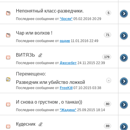
Непонятный класс-разведчики.
5
Последнее сообщение от
*босяк*
05.02.2016
20:29
Чар или волхов !
71
Последнее сообщение от
радик
11.01.2016
22:49
ВИТЯЗЬ
179
Последнее сообщение от
Джезебет
24.11.2015
22:39
Перемещено:
-
Разведчик или убийство ложкой
Последнее сообщение от
FreeKill
07.10.2015
03:38
И снова о грустном , о танках))
80
Последнее сообщение от
*Жадина*
25.09.2015
18:14
Кудесник
89