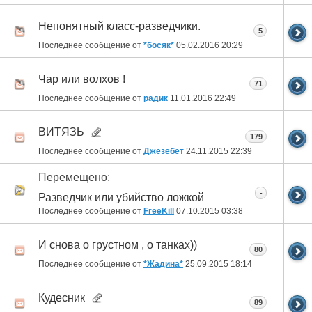
Непонятный класс-разведчики.
5
Последнее сообщение от
*босяк*
05.02.2016
20:29
Чар или волхов !
71
Последнее сообщение от
радик
11.01.2016
22:49
ВИТЯЗЬ
179
Последнее сообщение от
Джезебет
24.11.2015
22:39
Перемещено:
-
Разведчик или убийство ложкой
Последнее сообщение от
FreeKill
07.10.2015
03:38
И снова о грустном , о танках))
80
Последнее сообщение от
*Жадина*
25.09.2015
18:14
Кудесник
89