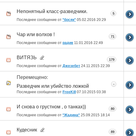
Непонятный класс-разведчики.
5
Последнее сообщение от
*босяк*
05.02.2016
20:29
Чар или волхов !
71
Последнее сообщение от
радик
11.01.2016
22:49
ВИТЯЗЬ
179
Последнее сообщение от
Джезебет
24.11.2015
22:39
Перемещено:
-
Разведчик или убийство ложкой
Последнее сообщение от
FreeKill
07.10.2015
03:38
И снова о грустном , о танках))
80
Последнее сообщение от
*Жадина*
25.09.2015
18:14
Кудесник
89