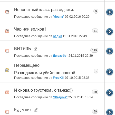
Непонятный класс-разведчики.
5
Последнее сообщение от
*босяк*
05.02.2016
20:29
Чар или волхов !
71
Последнее сообщение от
радик
11.01.2016
22:49
ВИТЯЗЬ
179
Последнее сообщение от
Джезебет
24.11.2015
22:39
Перемещено:
-
Разведчик или убийство ложкой
Последнее сообщение от
FreeKill
07.10.2015
03:38
И снова о грустном , о танках))
80
Последнее сообщение от
*Жадина*
25.09.2015
18:14
Кудесник
89