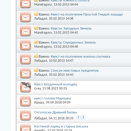
Важно:
Квесты Южного Оплота
Mandragora
, 13.02.2013 04:44
Важно:
Квест на получение Простой Гнедой лошади
Лабадал
, 10.02.2013 14:06
Важно:
Квесты Западных Земель
Mandragora
, 13.02.2013 04:45
Важно:
Квесты Серединных Земель
Mandragora
, 13.02.2013 04:40
Важно:
Квест на получение кокона спутника
Лабадал
, 10.02.2013 14:47
Важно:
Список квестовых предметов
Лабадал
, 10.02.2013 14:43
Квест Бездонный колодец
Grey
, 21.08.2021 00:31
квест голова Маришки
Ируша
, 09.09.2018 09:09
Отголоски Древней Битвы
1
2
Лабадал
, 04.11.2016 20:33
Костяной ларец и старые письма
Annetta
, 13.03.2016 15:19