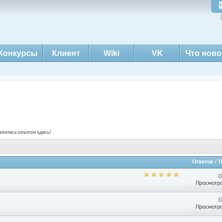
Конкурсы
Клиент
Wiki
VK
Что ново
елитесь опытом здесь!
Ответов
/
П
О
Просмотро
О
Просмотро