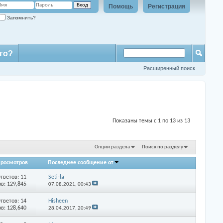
Помощь
Регистрация
Запомнить?
го?
Расширенный поиск
Показаны темы с 1 по 13 из 13
Опции раздела
Поиск по разделу
росмотров
Последнее сообщение от
тветов: 11
Seti-la
в: 129,845
07.08.2021,
00:43
тветов: 14
Hisheen
в: 128,640
28.04.2017,
20:49