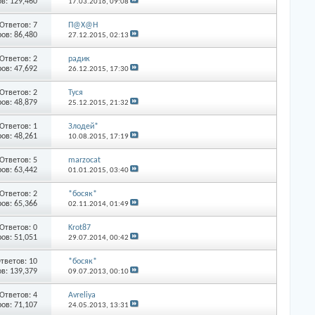
в: 129,460
17.03.2016,
09:08
Ответов: 7
П@Х@Н
ов: 86,480
27.12.2015,
02:13
Ответов: 2
радик
ов: 47,692
26.12.2015,
17:30
Ответов: 2
Туся
ов: 48,879
25.12.2015,
21:32
Ответов: 1
Злодей*
ов: 48,261
10.08.2015,
17:19
Ответов: 5
marzocat
ов: 63,442
01.01.2015,
03:40
Ответов: 2
*босяк*
ов: 65,366
02.11.2014,
01:49
Ответов: 0
Krot87
ов: 51,051
29.07.2014,
00:42
тветов: 10
*босяк*
в: 139,379
09.07.2013,
00:10
Ответов: 4
Avreliya
ов: 71,107
24.05.2013,
13:31