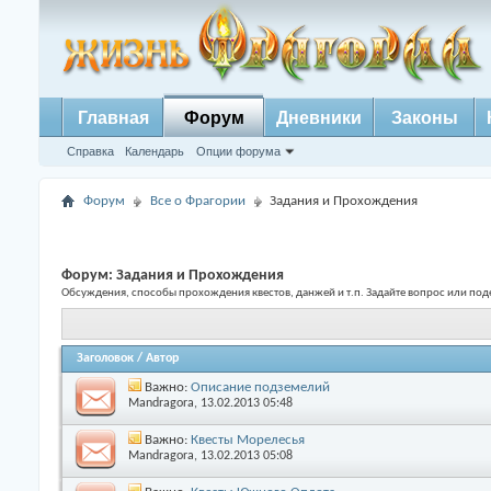
Главная
Форум
Дневники
Законы
Справка
Календарь
Опции форума
Форум
Все о Фрагории
Задания и Прохождения
Форум:
Задания и Прохождения
Обсуждения, способы прохождения квестов, данжей и т.п. Задайте вопрос или под
Заголовок
/
Автор
Важно:
Описание подземелий
Mandragora
, 13.02.2013 05:48
Важно:
Квесты Морелесья
Mandragora
, 13.02.2013 05:08