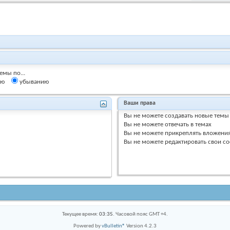
емы по...
ию
убыванию
Ваши права
Вы
не можете
создавать новые темы
Вы
не можете
отвечать в темах
Вы
не можете
прикреплять вложени
Вы
не можете
редактировать свои с
Текущее время:
03:35
. Часовой пояс GMT +4.
Powered by
vBulletin®
Version 4.2.3