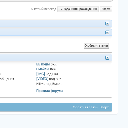
Быстрый переход
Задания и Прохождения
Вверх
BB коды
Вкл.
Смайлы
Вкл.
я
[IMG]
код
Вкл.
ообщения
[VIDEO]
код
Вкл.
HTML код
Выкл.
Правила форума
Обратная связь
Вверх