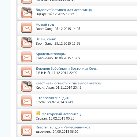
Водопут:Гостинец для летописца
Эдгарс
, 26.12.2015 19:22
Новый год
BoomGang
, 26.12.2015 14:26
Эх вы, сани!
BoomGang
, 25.12.2015 15:58
Краденые товары
Колонелло
, 10.08.2015 15:09
Деревня Забойная и Восточная Сечь.
Г Е Н И Й
, 17.12.2014 22:02
квест иван огнистый где выполняется?
Краля Ляля
, 01.11.2014 23:42
1 торговая гильдия !
Krot87
, 29.07.2014 00:42
Фрагорский летописец
Сервал
, 15.02.2013 00:25
Квесты Гильдии Ремесленников
двоечник
, 24.05.2013 08:20